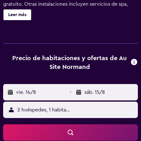
gratuito. Otras instalaciones incluyen servicios de spa,
lavandería y periódicos gratuitos. El cuarto de baño
Leer más
privado es externo. Au Site Normand ofrece 18
alojamientos con caja fuerte y secador de pelo. Este hotel
en Clécy ofrece acceso a Internet por cable y wifi gratis.
Las habitaciones disponen de baño privado
independiente. Los baños están equipados con bañera o
ducha. Los servicios para las personas de negocios
Precio de habitaciones y ofertas de Au
incluyen escritorio y teléfono. Se ofrece servicio de
Site Normand
limpieza todos los días. Los servicios de ocio y
esparcimiento en este hotel incluyen sauna. Se pueden
practicar las actividades de ocio y esparcimiento que se
vie. 14/8
-
sáb. 15/8
indican más abajo en las instalaciones o cerca del
alojamiento (es posible que se aplique un recargo).
2 huéspedes, 1 habitación