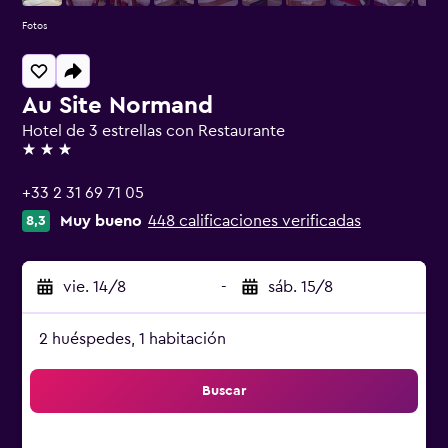
Fotos
Au Site Normand
Hotel de 3 estrellas con Restaurante
3 estrellas
+33 2 31 69 71 05
Muy bueno
448 calificaciones verificadas
8,3
vie. 14/8
-
sáb. 15/8
2 huéspedes, 1 habitación
Buscar