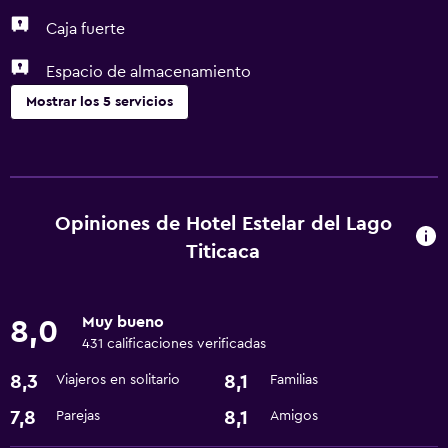
Caja fuerte
Espacio de almacenamiento
Mostrar los 5 servicios
Baño
Secador de pelo
Opiniones de Hotel Estelar del Lago
Lavandería
Titicaca
Lavandería
Muy bueno
General
8,0
431 calificaciones verificadas
Espacio de almacenamiento
8,3
8,1
Viajeros en solitario
Familias
Salud y seguridad
7,8
8,1
Parejas
Amigos
Caja fuerte