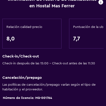
en Hostal Mas Ferrer
Plantas superiores accesibles por escaleras
Entrada privada
Relación calidad-precio
Puntuación de la ubi
Servicios básicos
Wifi gratis
8,0
7,7
Internet
Ropa de cama
Check-in/Check-out
Toallas
Check-in después de las 15:00 - Check-out antes de las 11:30
Extinguidor
Artículos de aseo gratis
Cancelación/prepago
Champú
Las políticas de cancelación/prepago varían según el tipo de
Alarma de humo
habitación y el proveedor.
Calefacción
Número de licencia: HG-001764
Gel de ducha