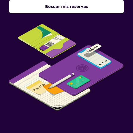
Buscar mis reservas
Lavandería
Lavandería
Zona de trabajo
Escritorio
Actividades
Bicicletas
Ideal para familias
Comidas para niños