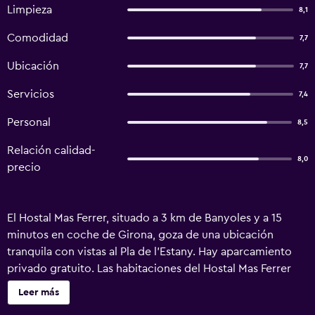
Limpieza
8,1
Comodidad
7,7
Ubicación
7,7
Servicios
7,4
Personal
8,5
Relación calidad-
8,0
precio
El Hostal Mas Ferrer, situado a 3 km de Banyoles y a 15
minutos en coche de Girona, goza de una ubicación
tranquila con vistas al Pla de l'Estany. Hay aparcamiento
privado gratuito. Las habitaciones del Hostal Mas Ferrer
presentan una decoración sencilla y disponen de aire
Leer más
acondicionado y baño privado con artículos de aseo