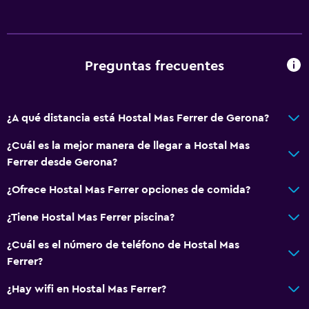
Aire acondicionado
Papeleras
Preguntas frecuentes
General
Vista a una calle tranquila
¿A qué distancia está Hostal Mas Ferrer de Gerona?
Vista al río
Habitaciones familiares
¿Cuál es la mejor manera de llegar a Hostal Mas
Ferrer desde Gerona?
Vista al jardín
Piso de parquet o madera noble
¿Ofrece Hostal Mas Ferrer opciones de comida?
Vista a la montaña
¿Tiene Hostal Mas Ferrer piscina?
Piso de mosaico/mármol
¿Cuál es el número de teléfono de Hostal Mas
Vista a la ciudad
Ferrer?
Espacio de almacenamiento
¿Hay wifi en Hostal Mas Ferrer?