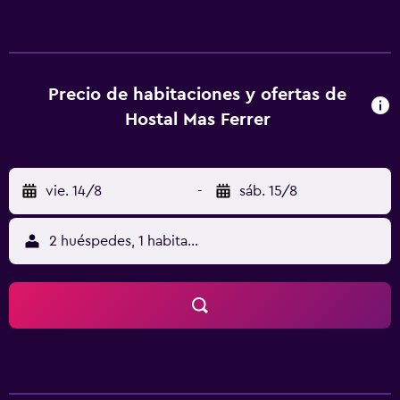
gratuitos. Las habitaciones disponen de armario, escritorio
y TV de pantalla plana. Se proporcionan toallas y ropa de
cama. El Hostal Mas Ferrer alberga un restaurante con un
gran comedor y una terraza que sirve platos tradicionales.
En Cornellà del hay una selección de tiendas y
Precio de habitaciones y ofertas de
supermercados. Terri está a 4 minutos en coche. El lago de
Hostal Mas Ferrer
Banyoles se encuentra a 5 minutos en coche del Hostal
Mas Ferrer. El establecimiento se encuentra a 15 minutos
en coche de la ciudad medieval de Besalú y a 25 km del
vie. 14/8
-
sáb. 15/8
aeropuerto de Girona Costa Brava. Hay consigna de
equipaje gratuita y conexión WiFi gratuita en todas las
instalaciones.
2 huéspedes, 1 habitación