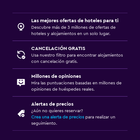
Salud y seguridad
Las mejores ofertas de hoteles para ti
Limpieza diaria
Descubre más de 3 millones de ofertas de
hoteles y alojamientos en un solo lugar.
Cámaras CCTV en zonas comunes
Cámaras CCTV en el exterior
CANCELACIÓN GRATIS
Usa nuestro filtro para encontrar alojamientos
Mosquitera
con cancelación gratis.
Estacionamiento y transporte
Millones de opiniones
Mira las puntuaciones basadas en millones de
Traslado aeropuerto
opiniones de huéspedes reales.
Estacionamiento gratuito
Alertas de precios
Estacionamiento privado
¿Aún no quieres reservar?
Crea una alerta de precios
para realizar un
Sistema de entretenimiento
seguimiento.
TV de pantalla plana