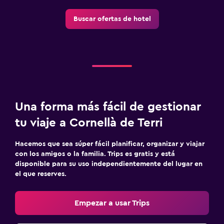
TV por cable o vía satélite
Buscar ofertas de hotel
Habitación
Enchufe cerca de la cama
Armario o clóset
Comedor
Una forma más fácil de gestionar
Restaurante
tu viaje a Cornellà de Terri
Bar/lounge
Hacemos que sea súper fácil planificar, organizar y viajar
Piscina y spa
con los amigos o la familia. Trips es gratis y está
disponible para su uso independientemente del lugar en
Bañera de hidromasaje
el que reserves.
Aire libre
Empezar a usar Trips
Terraza/patio