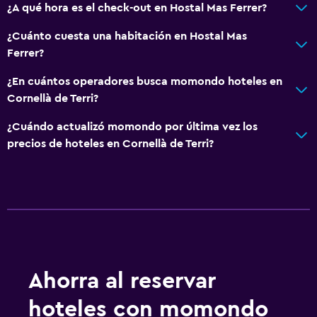
Baño
¿A qué hora es el check-out en Hostal Mas Ferrer?
Ducha
¿Cuánto cuesta una habitación en Hostal Mas
Tina de baño
Ferrer?
Bañera de hidromasaje
¿En cuántos operadores busca momondo hoteles en
Aseo
Cornellà de Terri?
Papel higiénico
¿Cuándo actualizó momondo por última vez los
Baño privado
precios de hoteles en Cornellà de Terri?
Ducha italiana
Servicios y facilidades
Servicio de despertador
Instalaciones para reuniones
Servicio de habitaciones
Ahorra al reservar
Mostrador de información turística
hoteles con momondo
Acceso con llave