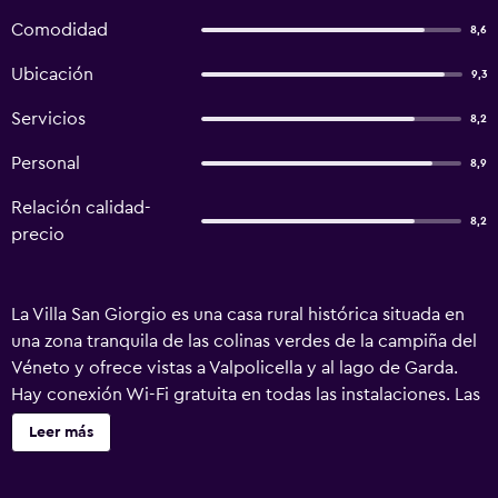
Comodidad
8,6
Ubicación
9,3
Servicios
8,2
Personal
8,9
Relación calidad-
8,2
precio
La Villa San Giorgio es una casa rural histórica situada en
una zona tranquila de las colinas verdes de la campiña del
Véneto y ofrece vistas a Valpolicella y al lago de Garda.
Hay conexión Wi-Fi gratuita en todas las instalaciones. Las
habitaciones son sencillas y disponen de aire
Leer más
acondicionado, minibar, TV de pantalla plana, caja fuerte y
baño privado. El desayuno es de tipo bufé y, cuando hace