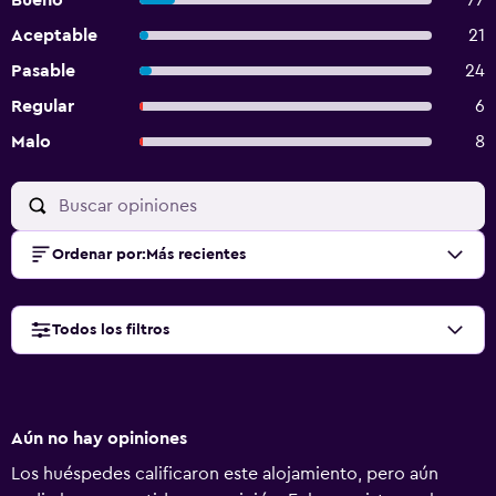
Bueno
77
Aceptable
21
Pasable
24
Regular
6
Malo
8
Ordenar por
:
Más recientes
Todos los filtros
Aún no hay opiniones
Los huéspedes calificaron este alojamiento, pero aún