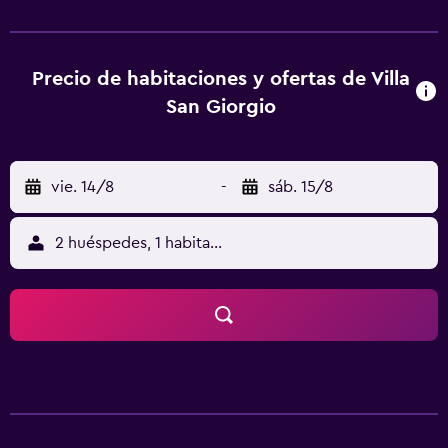
buen tiempo, se sirve en la terraza. El amable personal le
recomendará los mejores restaurantes de la zona. Esta villa
se encuentra en San Giorgio, a 3 km a las afueras de
Sant'Ambrogio di Valpolicella. Está a 4 km de la estación
Precio de habitaciones y ofertas de Villa
de tren más cercana, en Domegliara. El aeropuerto de
San Giorgio
Verona está a 20 minutos en coche.
vie. 14/8
-
sáb. 15/8
2 huéspedes, 1 habitación