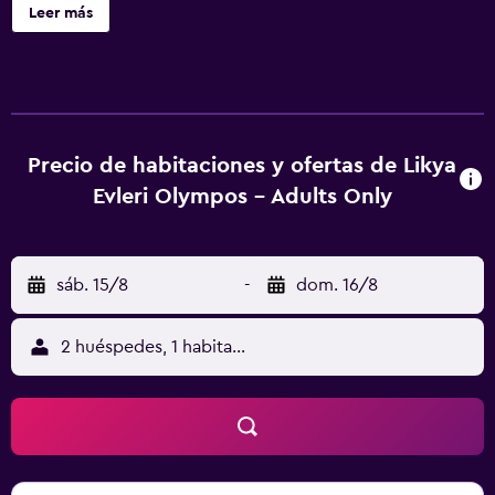
de Olympos está a 14 min a pie del alojamiento, y Chimera
Leer más
está a 16 km. El aeropuerto (Aeropuerto de Antalya) está a
93 km.
Precio de habitaciones y ofertas de Likya
Evleri Olympos - Adults Only
sáb. 15/8
-
dom. 16/8
2 huéspedes, 1 habitación