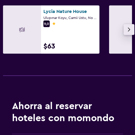
Lycia Nature House
Ulupınar Koyu, Camii Ustu, No :75 Antalya, Cirali
1 estrella
9,0
$63
Ahorra al reservar
hoteles con momondo