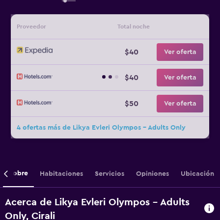
Proveedor
Total noche
$40
Ver oferta
$40
Ver oferta
$50
Ver oferta
4 ofertas más de Likya Evleri Olympos - Adults Only
Sobre
Habitaciones
Servicios
Opiniones
Ubicación
Acerca de Likya Evleri Olympos - Adults
Only, Cirali