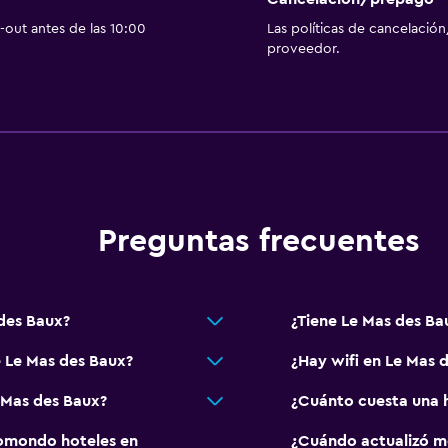
Piscina y spa
out antes de las 10:00
Las políticas de cancelación
proveedor.
 (pueden aplicar cargos extra)
Masajes
Piscina al aire libre
Piscina pequeña
Piscina con vista
Preguntas frecuentes
Aire libre
Terraza/patio
Sillas de playa
des Baux?
¿Tiene Le Mas des Ba
al)
Jardín
e Le Mas des Baux?
¿Hay wifi en Le Mas 
Actividades
 Mas des Baux?
¿Cuánto cuesta una 
Senderismo
omondo hoteles en
¿Cuándo actualizó m