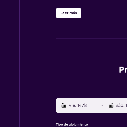
Leer más
P
vie. 14/8
-
sáb. 
Tipo de alojamiento