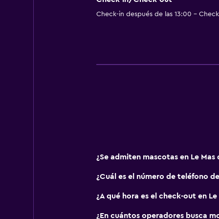
Accesibilidad y adecuación
Check-in después de las 13:00 - Check-
Mascotas permitidas bajo consulta
Hipoalergénico
Almohada hipoalergénica
Habitación hipoalergénica
Para no fumadores
Estacionamiento y transporte
Estacionamiento gratuito
Estacionamiento privado
¿Se admiten mascotas en Le Mas 
Servicio de traslado (cargo adicion
¿Cuál es el número de teléfono d
Habitación
¿A qué hora es el check-out en Le
Enchufe cerca de la cama
¿En cuántos operadores busca m