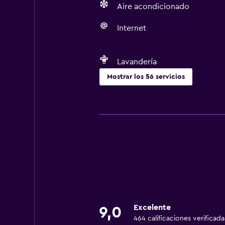
Aire acondicionado
Internet
Lavandería
Mostrar los 56 servicios
Servicios básicos
Wifi gratis
Wifi disponible en todas las instal
Internet
Ropa de cama
Toallas
Ventilador
Excelente
9,0
Champú
464 calificaciones verificada