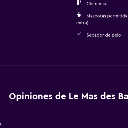
Chimenea
Mascotas permitidas
extra)
Secador de pelo
Baño
Ducha
aciones
Baño adicional
Tina de baño
Secador de pelo
Opiniones de Le Mas des B
Aseo
Papel higiénico
Baño privado
s