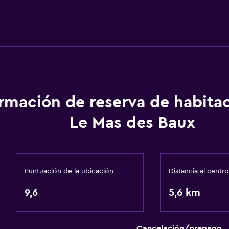
Ducha italiana
Comedor
ormación de reserva de habita
Tetera eléctrica
Le Mas des Baux
Almuerzos para llevar
Menús para dietas especi
tadas
Microondas
Puntuación de la ubicación
Distancia al centro
Tetera/cafetera
9,6
5,6 km
Nevera
Cancelación/prepago