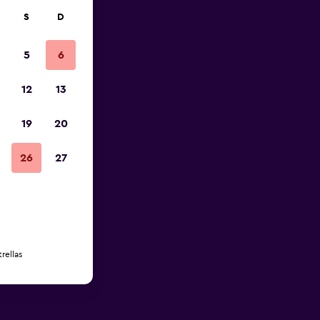
S
D
5
6
12
13
19
20
26
27
rellas