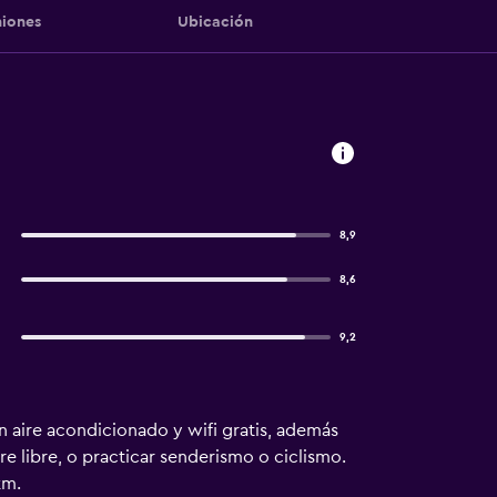
iones
Ubicación
8,9
8,6
9,2
n aire acondicionado y wifi gratis, además
ire libre, o practicar senderismo o ciclismo.
km.