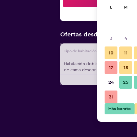
Bus
L
M
$105
Ofertas desde
/
Oferta m
3
4
Tipo de habitación
Proveedo
10
11
Habitación doble, tipo
17
18
de cama desconocido
24
25
31
Más barato