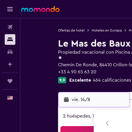
Vuelos
Ofertas de hotel
Hoteles en Europa
Ho
Alojamientos
Le Mas des Baux
Autos
Propiedad vacacional con Piscina al
1 estrella
Planifica con IA
Chemin De Ronde, 84410 Crillon-l
+33 4 90 65 63 20
Excelente
464 calificaciones
9,0
Trips
Español
vie. 14/8
-
2 huéspedes, 1 habitación