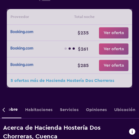
Proveedor
Total noche
$235
Ver oferta
$261
Ver oferta
$285
Ver oferta
5 ofertas más de Hacienda Hostería Dos Chorreras
Sobre
Habitaciones
Servicios
Opiniones
Ubicación
Acerca de Hacienda Hostería Dos
Chorreras, Cuenca