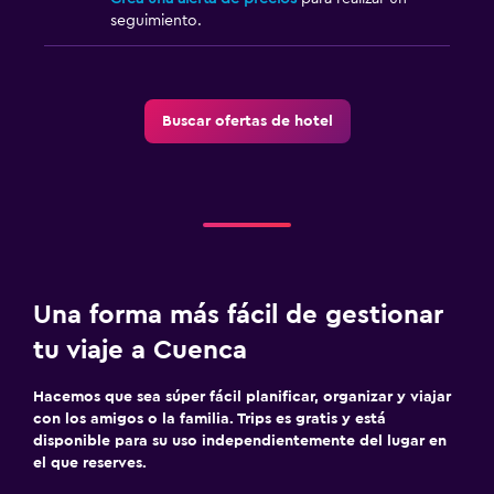
Ciclismo
seguimiento.
Senderismo
Salud y seguridad
Buscar ofertas de hotel
Limpieza diaria
Cámaras CCTV en zonas comunes
Cámaras CCTV en el exterior
Seguridad las 24 horas
Botiquín de primeros auxilios
Una forma más fácil de gestionar
Lavandería
tu viaje a Cuenca
Lavandería
Hacemos que sea súper fácil planificar, organizar y viajar
Servicio de planchado
con los amigos o la familia. Trips es gratis y está
disponible para su uso independientemente del lugar en
Servicios de lavandería/tintorería
el que reserves.
Plancha y tabla de planchar