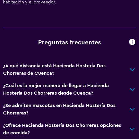
Toallas
habitación y el proveedor.
Champú
Gel de ducha
Papeleras
Acondicionador
Preguntas frecuentes
Servicios y facilidades
¿A qué distancia está Hacienda Hostería Dos
Servicio de despertador
Chorreras de Cuenca?
Instalaciones para reuniones
¿Cuál es la mejor manera de llegar a Hacienda
Minimercado en las instalaciones
Hostería Dos Chorreras desde Cuenca?
Servicio de habitaciones
¿Se admiten mascotas en Hacienda Hostería Dos
Mostrador de información turística
Chorreras?
Acceso con llave
¿Ofrece Hacienda Hostería Dos Chorreras opciones
Check-out exprés
de comida?
Check-in/check-out privado