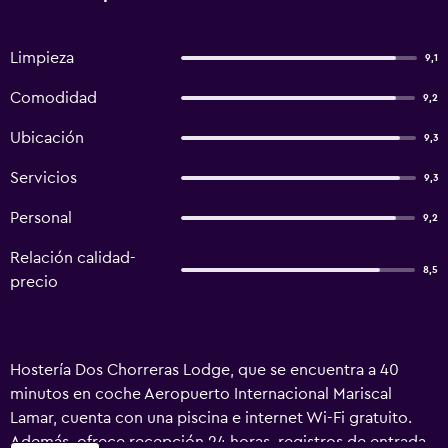
Limpieza
9,1
Comodidad
9,2
Ubicación
9,3
Servicios
9,3
Personal
9,2
Relación calidad-
8,5
precio
Hostería Dos Chorreras Lodge, que se encuentra a 40
minutos en coche Aeropuerto Internacional Mariscal
Lamar, cuenta con una piscina e internet Wi-Fi gratuito.
Además, ofrece recepción 24 horas, registros de entrada