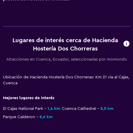
Inodoro con barras de apoyo
Baño
Secador de pelo
Lugares de interés cerca de Hacienda
Albornoz
Hostería Dos Chorreras
Baño privado
Ducha
Atracciones en Cuenca, Ecuador, seleccionadas por momondo
Gorro de baño
Ubicación de Hacienda Hostería Dos Chorreras: Km 21 via al Cajas,
Tina de baño
Cuenca
Bañera de hidromasaje
Aseo
Mejores lugares de interés
Papel higiénico
El Cajas National Park
1,4 km
Cuenca Cathedral
8,5 km
Parque Calderon
8,6 km
Comedor
Copas