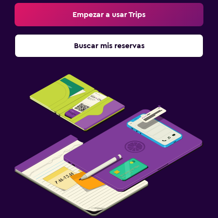
Empezar a usar Trips
Habitación
Almohada de plumas
Buscar mis reservas
Enchufe cerca de la cama
Perchero
Armario o clóset
Sistema de entretenimiento
TV de pantalla plana
TV por cable o vía satélite
TV
Ideal para familias
Cuna/cama nido disponibles
Comidas para niños