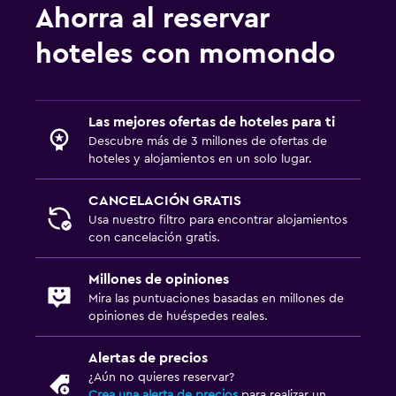
Ahorra al reservar
Terraza/patio
hoteles con momondo
Parrilla
Estacionamiento y transporte
Las mejores ofertas de hoteles para ti
Traslado al aeropuerto (con cargos)
Descubre más de 3 millones de ofertas de
Estacionamiento gratuito
hoteles y alojamientos en un solo lugar.
Estacionamiento privado
CANCELACIÓN GRATIS
Servicio de traslado (cargo adicional)
Usa nuestro filtro para encontrar alojamientos
con cancelación gratis.
Carga de vehículos eléctricos
Millones de opiniones
Actividades
Mira las puntuaciones basadas en millones de
opiniones de huéspedes reales.
Bicicletas
Pesca
Alertas de precios
Juegos de mesa/rompecabezas
¿Aún no quieres reservar?
Crea una alerta de precios
para realizar un