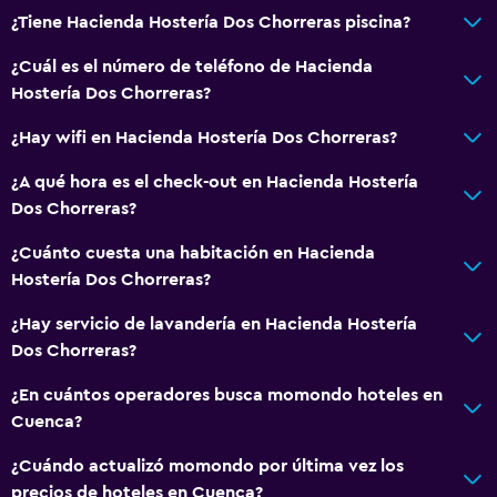
¿Tiene Hacienda Hostería Dos Chorreras piscina?
Recepción 24 horas
¿Cuál es el número de teléfono de Hacienda
Botella de agua
Hostería Dos Chorreras?
Capilla/templo
¿Hay wifi en Hacienda Hostería Dos Chorreras?
Accesibilidad y adecuación
¿A qué hora es el check-out en Hacienda Hostería
Unidad ubicada en la planta baja
Dos Chorreras?
Unidad accesible para personas en silla de ruedas
¿Cuánto cuesta una habitación en Hacienda
Para no fumadores
Hostería Dos Chorreras?
Áreas designadas para fumadores
¿Hay servicio de lavandería en Hacienda Hostería
Entrada privada
Dos Chorreras?
Mascotas permitidas bajo consulta (pueden aplicar cargos
¿En cuántos operadores busca momondo hoteles en
extra)
Cuenca?
Accesibilidad
¿Cuándo actualizó momondo por última vez los
Estacionamiento accesible
precios de hoteles en Cuenca?