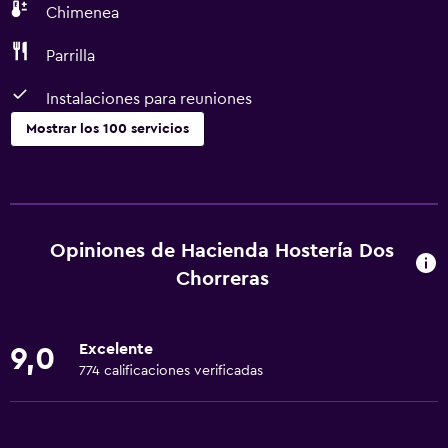
Chimenea
Parrilla
Instalaciones para reuniones
Mostrar los 100 servicios
General
Habitaciones familiares
Vista al jardín
Opiniones de Hacienda Hostería Dos
Piso de parquet o madera noble
Chorreras
Vista al lago
Vista a punto de interés
Excelente
9,0
Vista a la montaña
774 calificaciones verificadas
Espacio de almacenamiento
Vista al río