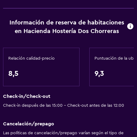
Chimenea
Zona de estar
Información de reserva de habitaciones
Sofá
en Hacienda Hostería Dos Chorreras
Teléfono
Piso de mosaico/mármol
Relación calidad-precio
Puntuación de la ubi
Servicios básicos
Internet
8,5
9,3
Extinguidor
Artículos de aseo gratis
Check-in/Check-out
Alarma de humo
Check-in después de las 15:00 - Check-out antes de las 12:00
Calefacción
Wifi gratis
Cancelación/prepago
Ropa de cama
Las políticas de cancelación/prepago varían según el tipo de