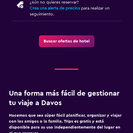
Sauna
¿Aún no quieres reservar?
Crea una alerta de precios
para realizar un
Vapor
seguimiento.
Sistema de entretenimiento
TV de pantalla plana
Buscar ofertas de hotel
Sala de estar/TV compartida
TV
Habitación
Enchufe cerca de la cama
Sofá cama
Una forma más fácil de gestionar
Armario o clóset
tu viaje a Davos
Hacemos que sea súper fácil planificar, organizar y viajar
Salud y seguridad
con los amigos o la familia. Trips es gratis y está
Limpieza diaria
disponible para su uso independientemente del lugar en