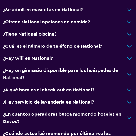
¿Se admiten mascotas en National?
General
Habitaciones familiares
¿Ofrece National opciones de comida?
Zona de estar
¿Tiene National piscina?
Vista al jardín
¿Cuál es el número de teléfono de National?
Posibilidad de habitaciones conectadas
¿Hay wifi en National?
Sofá
Teléfono
¿Hay un gimnasio disponible para los huéspedes de
National?
Alfombrado
Vista a la montaña
¿A qué hora es el check-out en National?
Vista a la ciudad
¿Hay servicio de lavandería en National?
Bodega de esquí
¿En cuántos operadores busca momondo hoteles en
Espacio de almacenamiento
Davos?
¿Cuándo actualizó momondo por última vez los
Accesibilidad y adecuación