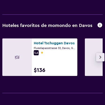
Baño privado
Actividades
Escuela de esquí
Hoteles favoritos de momondo en Davos
Bicicletas
Juegos de mesa/rompecabezas
Hotel Tschuggen Davos
Golf
Flueelapassstrasse 33, Davos, Grisonia
1 estrella
Esquí
5,4
Estacionamiento y transporte
$136
Servicio de traslado (gratis)
Carga de vehículos eléctricos
Estacionamiento gratuito
Estacionamiento privado