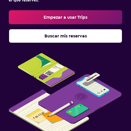
el que reserves.
Botiquín de primeros auxilios
Caja fuerte
Empezar a usar Trips
Lavandería
Buscar mis reservas
Lavandería
Servicios de lavandería/tintorería
Zona de trabajo
Fax/fotocopiadora
Escritorio
Ideal para familias
Cuna/cama nido disponibles
Barreras de seguridad para niños