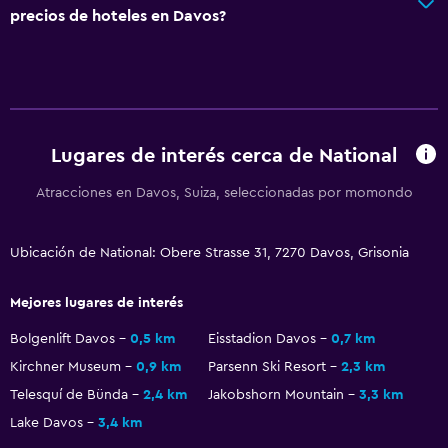
precios de hoteles en Davos?
Mascotas permitidas bajo consulta (pueden aplicar cargos
extra)
Ascensor
Ascensor disponible
Habitación hipoalergénica
Lugares de interés cerca de National
Para no fumadores
Atracciones en Davos, Suiza, seleccionadas por momondo
Plantas superiores accesibles por ascensor
Ubicación de National: Obere Strasse 31, 7270 Davos, Grisonia
Baño
Ducha
Mejores lugares de interés
Bidé
Bolgenlift Davos
0,5 km
Eisstadion Davos
0,7 km
Secador de pelo
Kirchner Museum
0,9 km
Parsenn Ski Resort
2,3 km
Aseo
Telesquí de Bünda
2,4 km
Jakobshorn Mountain
3,3 km
Lake Davos
3,4 km
Papel higiénico