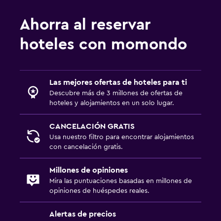
Aire libre
Ahorra al reservar
Terraza/patio
hoteles con momondo
Terraza
Muebles de exterior
Jardín
Las mejores ofertas de hoteles para ti
Descubre más de 3 millones de ofertas de
Comedor
hoteles y alojamientos en un solo lugar.
Minibar
CANCELACIÓN GRATIS
Almuerzos para llevar
Usa nuestro filtro para encontrar alojamientos
Restaurante
con cancelación gratis.
Bar/lounge
Millones de opiniones
Mira las puntuaciones basadas en millones de
Piscina y spa
opiniones de huéspedes reales.
Bañera de hidromasaje
Alertas de precios