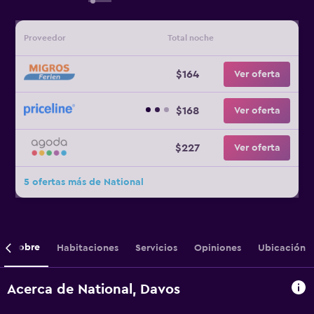
Proveedor
Total noche
$164
Ver oferta
$168
Ver oferta
$227
Ver oferta
5 ofertas más de National
Sobre
Habitaciones
Servicios
Opiniones
Ubicación
Acerca de National, Davos