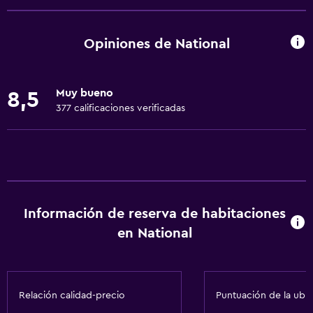
Wifi gratis
Wifi disponible en todas las instalaciones
Opiniones de National
Internet
Ropa de cama
Muy bueno
8,5
Toallas
377 calificaciones verificadas
Extinguidor
Artículos de aseo gratis
Champú
Alarma de humo
Información de reserva de habitaciones
Calefacción
en National
Adaptador
Gel de ducha
Aire acondicionado
Relación calidad-precio
Puntuación de la ubi
Papeleras