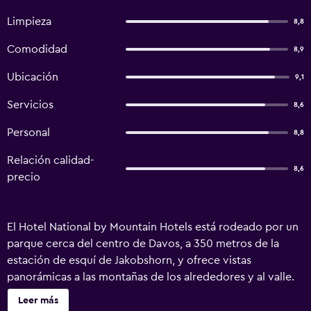
Limpieza
8,8
Comodidad
8,9
Ubicación
9,1
Servicios
8,6
Personal
8,8
Relación calidad-
8,6
precio
El Hotel National by Mountain Hotels está rodeado por un
parque cerca del centro de Davos, a 350 metros de la
estación de esquí de Jakobshorn, y ofrece vistas
panorámicas a las montañas de los alrededores y al valle.
Ofrece zona de sauna y conexión WiFi gratuita en todo el
Leer más
edificio. Las instalaciones de spa del National Hotel