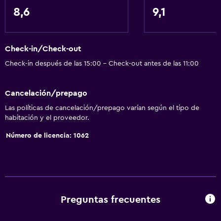
8,6
9,1
Servicios y facilidades
Centro de negocios
Check-in/Check-out
Servicio de despertador
Check-in después de las 15:00 - Check-out antes de las 11:00
Caja fuerte
Cambio de divisas
Cancelación/prepago
Baño turco
Las políticas de cancelación/prepago varían según el tipo de
Instalaciones para reuniones
habitación y el proveedor.
Boletos de transporte público
Número de licencia: 1062
Servicio de habitaciones
Venta de pases de esquí
Mostrador de información turística
Acceso con tarjeta
Preguntas frecuentes
Recepción 24 horas