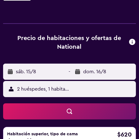
incluyen sauna finlandesa, biosauna, baño de vapor, 2
bañeras de hidromasaje, sala de relajación y bar. TV por
cable, minibar, caja fuerte y baño con secador de pelo.
Algunas tienen balcón. En las inmediaciones hay una
parada de autobús con servicio a las estaciones de esquí
Precio de habitaciones y ofertas de
de los alrededores. Los huéspedes pueden utilizar los
National
autobuses locales de forma gratuita durante todo el año.
El autobús local solo se puede utilizar de forma gratuita
junto con una tarjeta de huésped.
sáb. 15/8
-
dom. 16/8
2 huéspedes, 1 habitación
$620
Habitación superior, tipo de cama