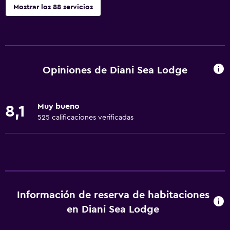
Mostrar los 88 servicios
Actividades
Acceso a la playa
Sala de juegos
Opiniones de Diani Sea Lodge
Golf
Dardos
Muy bueno
8,1
Buceo
525 calificaciones verificadas
Entretenimiento nocturno
Salón de belleza
Minigolf
Ping pong
Información de reserva de habitaciones
Mesa de billar
en Diani Sea Lodge
Instalaciones para deportes acuáticos