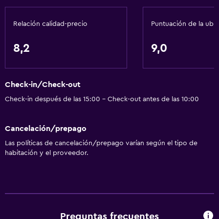
Servicios básicos
Relación calidad-precio
Puntuación de la ubi
Wifi gratis
Internet
8,2
9,0
Ropa de cama
Toallas
Check-in/Check-out
Ventilador
Check-in después de las 15:00 - Check-out antes de las 10:00
Extinguidor
Artículos de aseo gratis
Cancelación/prepago
Champú
Las políticas de cancelación/prepago varían según el tipo de
Alarma de humo
habitación y el proveedor.
Aire acondicionado
Papeleras
Comedor
Preguntas frecuentes