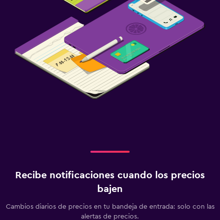
Áreas designadas para fumadores
Entrada privada
Lavandería
Lavandería
Servicio de planchado
Habitación
Enchufe cerca de la cama
Armario o clóset
Zona de trabajo
Recibe notificaciones cuando los precios
Fax/fotocopiadora
bajen
Escritorio
Cambios diarios de precios en tu bandeja de entrada: solo con las
alertas de precios.