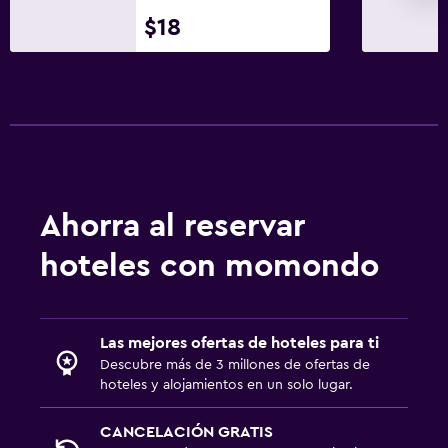
$18
Papel higiénico
Baño privado
General
Acceso a la playa
Habitaciones familiares
Zona de estar
Ahorra al reservar
Vista al jardín
hoteles con momondo
Posibilidad de habitaciones conectadas
Piso de mosaico/mármol
Espacio de almacenamiento
Las mejores ofertas de hoteles para ti
Descubre más de 3 millones de ofertas de
hoteles y alojamientos en un solo lugar.
Piscina y spa
Masajes
CANCELACIÓN GRATIS