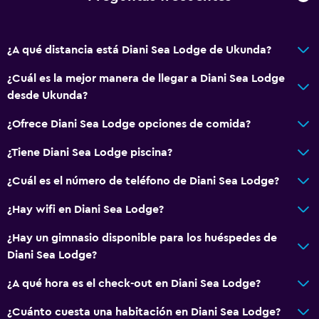
Tetera eléctrica
Almuerzos para llevar
¿A qué distancia está Diani Sea Lodge de Ukunda?
Bar de tapas
Restaurante
¿Cuál es la mejor manera de llegar a Diani Sea Lodge
desde Ukunda?
Bar/lounge
Tetera/cafetera
¿Ofrece Diani Sea Lodge opciones de comida?
Tetera
¿Tiene Diani Sea Lodge piscina?
Nevera
¿Cuál es el número de teléfono de Diani Sea Lodge?
La comida se puede entregar en el alojamiento
¿Hay wifi en Diani Sea Lodge?
Cafetera
¿Hay un gimnasio disponible para los huéspedes de
Servicios y facilidades
Diani Sea Lodge?
Renta de autos
¿A qué hora es el check-out en Diani Sea Lodge?
Servicio de despertador
¿Cuánto cuesta una habitación en Diani Sea Lodge?