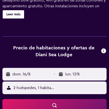
desayuno bufé gratuito, wifi gratis en las zonas comunes y
aparcamiento gratuito. Otras instalaciones incluyen un
bar-cafetería, café o té en las zonas comunes y servicios
Leer más
de spa. Diani Sea Lodge ofrece 168 alojamientos con aire
acondicionado, caja fuerte y cafetera y tetera. Las
habitaciones disponen de balcón o patio. Se ofrece una
televisión de pantalla plana con canales por cable. Los
baños están equipados con ducha, bidé, artículos de
higiene personal gratuitos y secador de pelo. Los
Precio de habitaciones y ofertas de
huéspedes pueden navegar por la web gracias a nuestro
Diani Sea Lodge
acceso a Internet wifi gratis. Se ofrece servicio de
limpieza todos los días. Los servicios de ocio y
esparcimiento en este hotel incluyen una piscina al aire
dom. 16/8
-
lun. 17/8
libre. Se pueden practicar las actividades de ocio y
esparcimiento que se indican más abajo en las
instalaciones o cerca del alojamiento (es posible que se
2 huéspedes, 1 habitación
aplique un recargo).