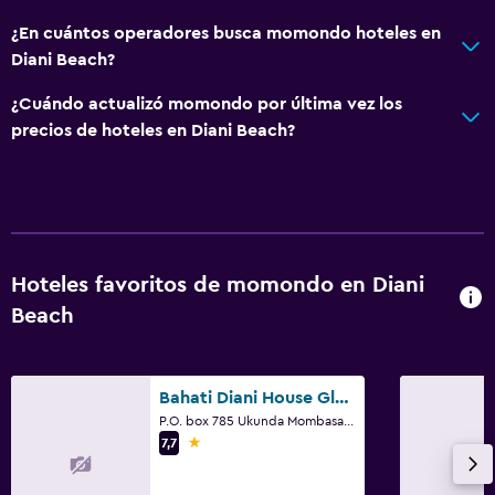
Servicio de conserjería
¿En cuántos operadores busca momondo hoteles en
Caja fuerte
Diani Beach?
Personal de entretenimiento
¿Cuándo actualizó momondo por última vez los
Cambio de divisas
precios de hoteles en Diani Beach?
Acceso con llave
Botella de agua
Capilla/templo
Recepción 24 horas
Hoteles favoritos de momondo en Diani
Beach
Baño
Baño compartido
Ducha
Bahati Diani House Glamping
Bidé
P.O. box 785 Ukunda Mombasa Suset Road, Diani Beach
1 estrella
7,7
Secador de pelo
Aseo