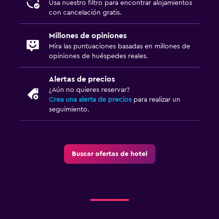
Usa nuestro filtro para encontrar alojamientos
Spa
con cancelación gratis.
Piscina al aire libre
Millones de opiniones
Toallas para piscina
Mira las puntuaciones basadas en millones de
Piscina con vista
opiniones de huéspedes reales.
Alertas de precios
Sistema de entretenimiento
¿Aún no quieres reservar?
TV de pantalla plana
Crea una alerta de precios
para realizar un
seguimiento.
Biblioteca
Sala de estar/TV compartida
TV por cable o vía satélite
Buscar ofertas de hotel
TV
Aire libre
Terraza/patio
Terraza