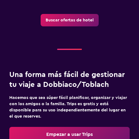
Muebles de exterior
Jardín
Buscar ofertas de hotel
Terraza/patio
Sillas de playa
Comedor
Menús para dietas especiales (bajo petición)
Bar/lounge
Una forma más fácil de gestionar
La comida se puede entregar en el alojamiento
tu viaje a Dobbiaco/Toblach
Mesa de comedor
Hacemos que sea súper fácil planificar, organizar y viajar
con los amigos o la familia. Trips es gratis y está
Sistema de entretenimiento
disponible para su uso independientemente del lugar en
el que reserves.
TV de pantalla plana
TV por cable o vía satélite
Empezar a usar Trips
TV