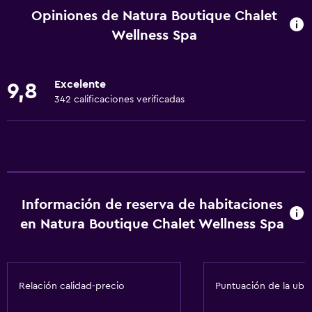
Vista al jardín
Opiniones de Natura Boutique Chalet
Piso de parquet o madera noble
Wellness Spa
Posibilidad de habitaciones conectadas
Casilleros
Excelente
9,8
Vista a la montaña
342 calificaciones verificadas
Bodega de esquí
Espacio de almacenamiento
Zona de estar
Pantuflas
Información de reserva de habitaciones
Sofá
en Natura Boutique Chalet Wellness Spa
Habitaciones insonorizadas
Insonorización
Relación calidad-precio
Puntuación de la ubi
Servicios básicos