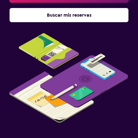
Buscar mis reservas
Salud y seguridad
Cámaras CCTV en zonas comunes
Cámaras CCTV en el exterior
Botiquín de primeros auxilios
Servicios y facilidades
Acceso con llave
Caja fuerte
Botella de agua
Ideal para familias
Cuna/cama nido disponibles
Barreras de seguridad para niños