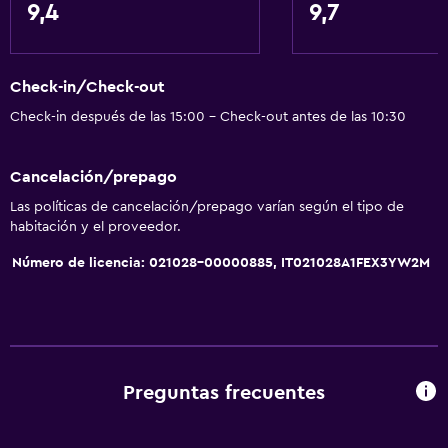
Wifi disponible en todas las instalaciones
9,4
9,7
Internet
Extinguidor
Check-in/Check-out
Artículos de aseo gratis
Check-in después de las 15:00 - Check-out antes de las 10:30
Alarma de humo
Calefacción
Cancelación/prepago
Wifi gratis
Las políticas de cancelación/prepago varían según el tipo de
Ropa de cama
habitación y el proveedor.
Toallas
Número de licencia: 021028-00000885, IT021028A1FEX3YW2M
Champú
Gel de ducha
Papeleras
Acondicionador
Preguntas frecuentes
Cocina