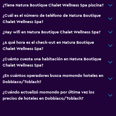
¿Tiene Natura Boutique Chalet Wellness Spa piscina?
Copas
Tetera eléctrica
¿Cuál es el número de teléfono de Natura Boutique
Chalet Wellness Spa?
Utensilios de cocina
Cocina
¿Hay wifi en Natura Boutique Chalet Wellness Spa?
Cocineta
¿A qué hora es el check-out en Natura Boutique
Horno
Chalet Wellness Spa?
Cocina
¿Cuánto cuesta una habitación en Natura Boutique
Tetera/cafetera
Chalet Wellness Spa?
Nevera
¿En cuántos operadores busca momondo hoteles en
Cafetera
Dobbiaco/Toblach?
Comedor
¿Cuándo actualizó momondo por última vez los
precios de hoteles en Dobbiaco/Toblach?
Baño
Secador de pelo