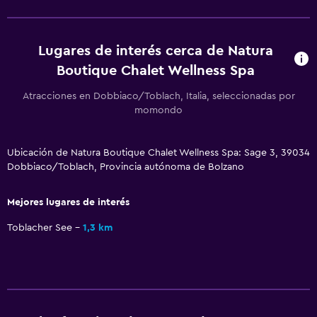
Bañera al aire libre
Albornoz
Lugares de interés cerca de Natura
Baño privado
Boutique Chalet Wellness Spa
Ducha
Atracciones en Dobbiaco/Toblach, Italia, seleccionadas por
Baño adicional
momondo
Baño pequeño adicional
Bidé
Ubicación de Natura Boutique Chalet Wellness Spa: Sage 3, 39034
Dobbiaco/Toblach, Provincia autónoma de Bolzano
Aseo
Papel higiénico
Mejores lugares de interés
Toblacher See
1,3 km
Accesibilidad y adecuación
Hipoalergénico
Para no fumadores
Almohada sin plumas