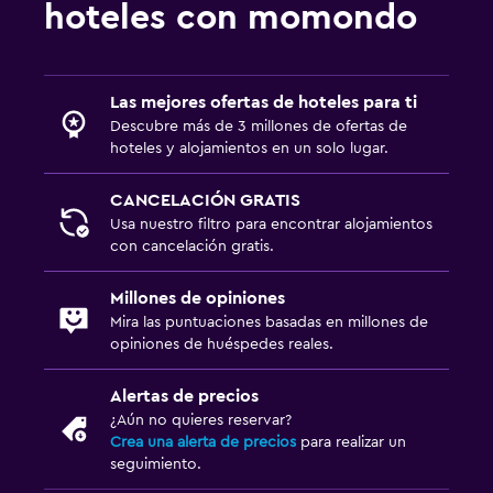
hoteles con momondo
Habitación
Cama plegable
Enchufe cerca de la cama
Las mejores ofertas de hoteles para ti
Descubre más de 3 millones de ofertas de
Sofá cama
hoteles y alojamientos en un solo lugar.
Perchero
CANCELACIÓN GRATIS
Armario o clóset
Usa nuestro filtro para encontrar alojamientos
con cancelación gratis.
Piscina y spa
Millones de opiniones
Spa
Mira las puntuaciones basadas en millones de
Bañera de hidromasaje
opiniones de huéspedes reales.
Toallas para piscina
Alertas de precios
Sauna
¿Aún no quieres reservar?
Crea una alerta de precios
para realizar un
seguimiento.
Aire libre