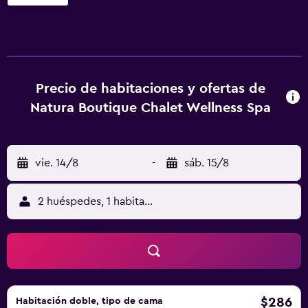
montaña. En el hotel, todas las habitaciones tienen zona
de estar, TV de pantalla plana con canales vía satélite, caja
fuerte y baño privado con bidet, artículos de aseo
gratuitos y secador de pelo. Las habitaciones están
equipadas con hervidor, y algunas también ofrecen cocina
con nevera, horno y fogones. En Natura Boutique Chalet
Precio de habitaciones y ofertas de
Wellness SPA, todas las habitaciones disponen de ropa de
Natura Boutique Chalet Wellness Spa
cama y toallas. El desayuno está disponible e incluye
opciones buffet, continentales o vegetarianas. La clientela
puede practicar actividades en Dobbiaco y alrededores,
vie. 14/8
-
sáb. 15/8
como senderismo, esquí y ciclismo. Lago Sorapis está a 26
km del alojamiento, y Dürrensee está a 12 km.
2 huéspedes, 1 habitación
$286
Habitación doble, tipo de cama