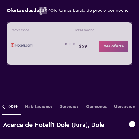
Ofertas desde
$59
/
Oferta más barata de precio por noche
Proveedor
Total noche
$59
Ver oferta
Sobre
Habitaciones
Servicios
Opiniones
Ubicación
Acerca de Hotelf1 Dole (Jura), Dole