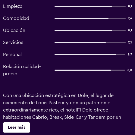
Limpieza
8,1
Comodidad
7,6
Ubicación
8,1
Servicios
7,2
Personal
8,7
Relación calidad-
8,0
precio
Con una ubicación estratégica en Dole, el lugar de
nacimiento de Louis Pasteur y con un patrimonio
extraordinariamente rico, el hotelF1 Dole ofrece
habitaciones Cabrio, Break, Side-Car y Tandem por un
precio económico. Ideal para familias, parejas o amigos.
Leer más
Las duchas y los aseos son privados o compartidos