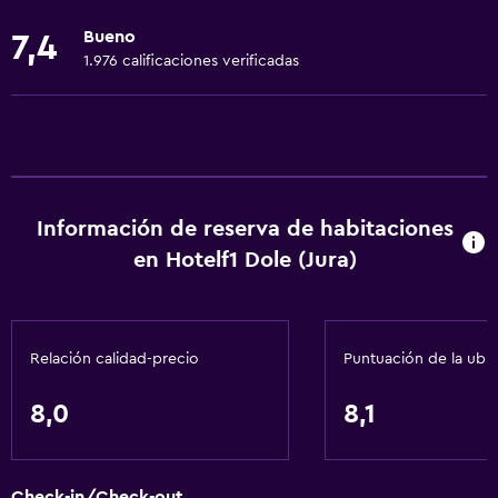
extra)
Bueno
7,4
Accesibilidad
1.976 calificaciones verificadas
Ducha adaptada para silla de ruedas
Estacionamiento accesible
Para no fumadores
Lavabo bajo
Fregadero bajo
Información de reserva de habitaciones
Almohada sin plumas
en Hotelf1 Dole (Jura)
Inodoro con barras de apoyo
Plantas superiores accesibles por escaleras
Relación calidad-precio
Puntuación de la ubi
Áreas designadas para fumadores
8,0
8,1
Servicios básicos
Wifi gratis
Internet
Check-in/Check-out