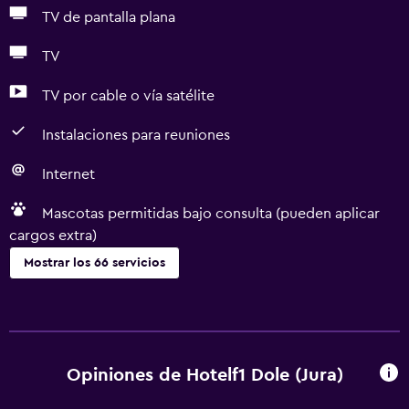
TV de pantalla plana
TV
TV por cable o vía satélite
Instalaciones para reuniones
Internet
Mascotas permitidas bajo consulta (pueden aplicar
cargos extra)
Mostrar los 66 servicios
Accesibilidad y adecuación
Unidad ubicada en la planta baja
Unidad accesible para personas en silla de ruedas
Opiniones de Hotelf1 Dole (Jura)
Mascotas permitidas bajo consulta (pueden aplicar cargos