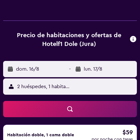
(situados cerca de las habitaciones) y están bien
equipados. TV de pantalla plana, WIFI gratuito y
aparcamiento privado y vigilado. Disfrute de desayuno
tipo bufé por 4,90 EUR.
Precio de habitaciones y ofertas de
Hotelf1 Dole (Jura)
dom. 16/8
-
lun. 17/8
2 huéspedes, 1 habitación
$59
Habitación doble, 1 cama doble
por noche con tasas