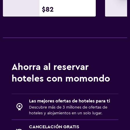
TV
$82
Aire libre
Terraza/patio
Área de picnic
Jardín
Habitación
Ahorra al reservar
Enchufe cerca de la cama
hoteles con momondo
Perchero
Zona de trabajo
Las mejores ofertas de hoteles para ti
Fax/fotocopiadora
Descubre más de 3 millones de ofertas de
hoteles y alojamientos en un solo lugar.
Ideal para familias
CANCELACIÓN GRATIS