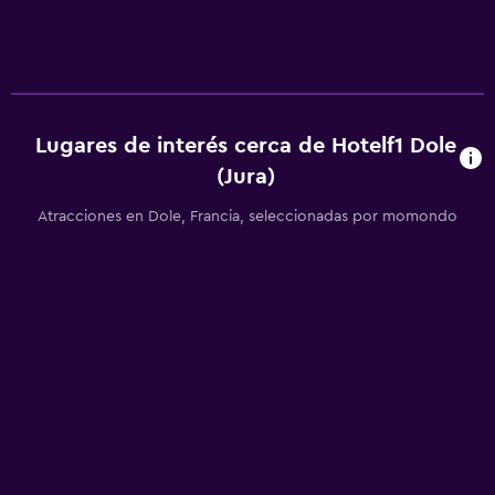
Microondas
La comida se puede entregar en el alojamiento
Cafetera
Máquina expendedora (bebidas)
Lugares de interés cerca de Hotelf1 Dole
Máquina expendedora (botanas)
(Jura)
Mesa de comedor
Atracciones en Dole, Francia, seleccionadas por momondo
Salud y seguridad
Limpieza diaria
Botiquín de primeros auxilios
Cámaras CCTV en zonas comunes
Cámaras CCTV en el exterior
Seguridad las 24 horas
Servicios y facilidades