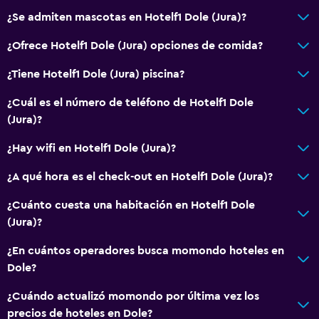
Papel higiénico
¿Se admiten mascotas en Hotelf1 Dole (Jura)?
Baño privado
¿Ofrece Hotelf1 Dole (Jura) opciones de comida?
Ducha italiana
¿Tiene Hotelf1 Dole (Jura) piscina?
General
¿Cuál es el número de teléfono de Hotelf1 Dole
(Jura)?
Vista a una calle tranquila
Habitaciones familiares
¿Hay wifi en Hotelf1 Dole (Jura)?
Vista al jardín
¿A qué hora es el check-out en Hotelf1 Dole (Jura)?
Vista al patio interior
¿Cuánto cuesta una habitación en Hotelf1 Dole
Vista a la montaña
(Jura)?
Vista a la ciudad
¿En cuántos operadores busca momondo hoteles en
Espacio de almacenamiento
Dole?
¿Cuándo actualizó momondo por última vez los
Comedor
precios de hoteles en Dole?