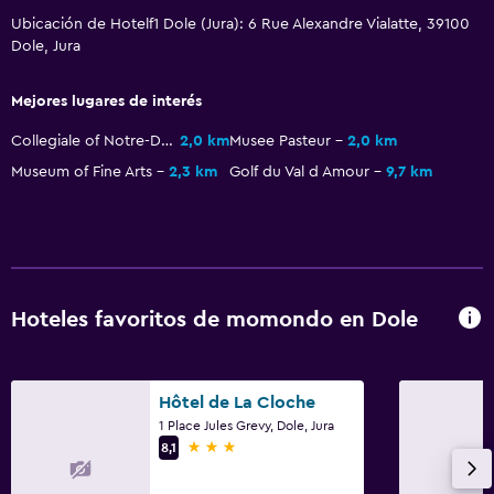
Instalaciones para reuniones
Ubicación de Hotelf1 Dole (Jura): 6 Rue Alexandre Vialatte, 39100
Dole, Jura
Servicio de habitaciones
Check-out exprés
Mejores lugares de interés
Check-in/check-out privado
Collegiale of Notre-Dame
2,0 km
Musee Pasteur
2,0 km
Recepción 24 horas
Museum of Fine Arts
2,3 km
Golf du Val d Amour
9,7 km
Estacionamiento y transporte
Carga de vehículos eléctricos
Estacionamiento gratuito
Hoteles favoritos de momondo en Dole
Estacionamiento privado
Sistema de entretenimiento
Hôtel de La Cloche
1 Place Jules Grevy, Dole, Jura
TV de pantalla plana
3 estrellas
8,1
TV por cable o vía satélite