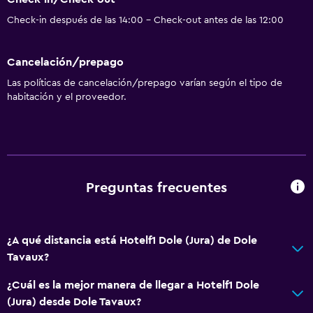
Extinguidor
Check-in después de las 14:00 - Check-out antes de las 12:00
Champú
Cancelación/prepago
Alarma de humo
Las políticas de cancelación/prepago varían según el tipo de
Calefacción
habitación y el proveedor.
Gel de ducha
Aire acondicionado
Papeleras
Preguntas frecuentes
Baño
Baño compartido
Baño compartido
¿A qué distancia está Hotelf1 Dole (Jura) de Dole
Tavaux?
Ducha
Inodoro con cisterna alta
¿Cuál es la mejor manera de llegar a Hotelf1 Dole
(Jura) desde Dole Tavaux?
Aseo