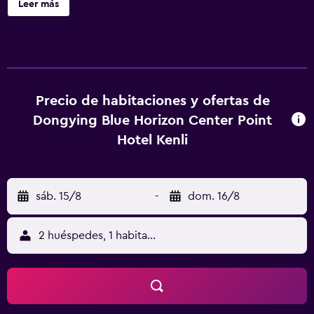
Leer más
servicio de traslado gratuito. En la recepción 24 horas se
habla inglés y chino mandarín, y el personal estará
encantado de dar información sobre la zona. El
aeropuerto (Aeropuerto de Dongying Shengli) está a 22
km.
Precio de habitaciones y ofertas de
Dongying Blue Horizon Center Point
Hotel Kenli
sáb. 15/8
-
dom. 16/8
2 huéspedes, 1 habitación