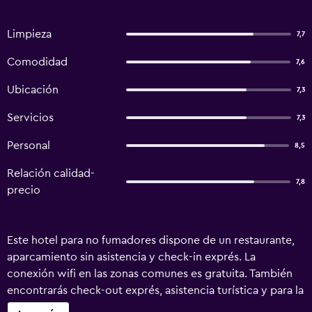
Limpieza
7,7
Comodidad
7,6
Ubicación
7,3
Servicios
7,3
Personal
8,5
Relación calidad-
7,8
precio
Este hotel para no fumadores dispone de un restaurante,
aparcamiento sin asistencia y check-in exprés. La
conexión wifi en las zonas comunes es gratuita. También
encontrarás check-out exprés, asistencia turística y para la
compra de entradas y un portero o botones. Turmhotel