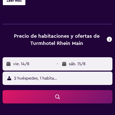
Leer más
Rhein Main ofrece 41 alojamientos con aire acondicionado,
minibar y botella de agua gratuita. En este hotel de 4
estrellas, los alojamientos incluyen cocina básica con
placa de cocina, utensilios de cocina y cafetera y tetera.
Los baños están equipados con ducha y secador de pelo.
Los huéspedes pueden navegar por la web gracias a
Precio de habitaciones y ofertas de
nuestro acceso a Internet wifi gratis (velocidad: 100 Mbps
Turmhotel Rhein Main
o más (para 1 o 2 personas, o hasta 6 dispositivos)). Se
ofrece una televisión LCD de 32 pulgadas con canales por
cable. Se ofrece servicio de limpieza todos los días.
vie. 14/8
-
sáb. 15/8
2 huéspedes, 1 habitación