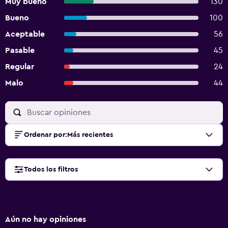
Muy bueno
130
Bueno
100
Aceptable
56
Pasable
45
Regular
24
Malo
44
Ordenar por
:
Más recientes
Todos los filtros
Aún no hay opiniones