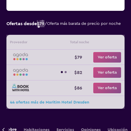
Ofertas desde
$79
/
Oferta más barata de precio por noche
Proveedor
Total noche
$79
Ver oferta
$82
Ver oferta
$86
Ver oferta
44 ofertas más de Maritim Hotel Dresden
Sobre
Habitaciones
Servicios
Opiniones
Ubicación