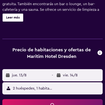
gratuita. También encontrarás un bar o lounge, un bar-
cafetería y una sauna. Se ofrece un servicio de limpieza a
petición. Maritim Hotel & Internationales Congress Center
Leer más
Dresden ofrece 328 alojamientos con aire acondicionado,
caja fuerte (cabe un portátil) y botella de agua gratuita.
Las camas están vestidas con ropa de cama de alta
calidad. Cabe destacar que este alojamiento permite a sus
clientes elegir el tipo de almohada. Se ofrece una
televisión de pantalla plana de 42 pulgadas con canales
Precio de habitaciones y ofertas de
digitales. Los baños están equipados con ducha y bañera
Maritim Hotel Dresden
combinadas, bidé y secador de pelo. Los huéspedes
pueden navegar por la web gracias a nuestro acceso a
Internet gratis (por cable y wifi). Los servicios para las
jue. 13/8
-
vie. 14/8
personas de negocios incluyen escritorio y teléfono. Es
posible solicitar juegos de cama hipoalergénicos y tabla
de planchar con plancha. Se ofrece servicio de limpieza a
2 huéspedes, 1 habitación
petición. Los servicios de ocio y esparcimiento en este
hotel incluyen una piscina cubierta y sauna. Se pueden