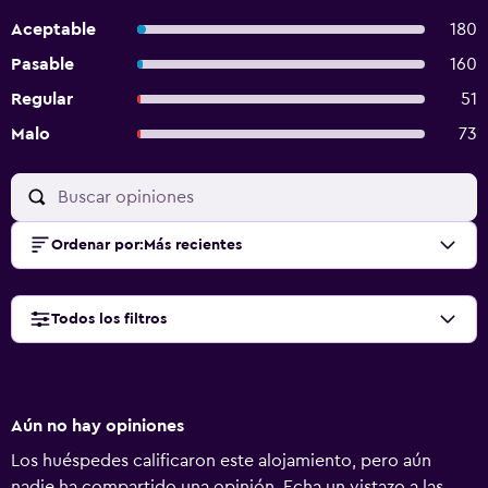
Aceptable
180
Pasable
160
Regular
51
Malo
73
Ordenar por
:
Más recientes
Todos los filtros
Aún no hay opiniones
Los huéspedes calificaron este alojamiento, pero aún
nadie ha compartido una opinión. Echa un vistazo a las