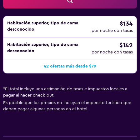
practicar las actividades de ocio y esparcimiento que se
indican más abajo en las instalaciones o cerca del
alojamiento (es posible que se aplique un recargo).
$134
Habitación superior, tipo de cama
desconocido
por noche con tasas
$142
Habitación superior, tipo de cama
desconocido
por noche con tasas
42 ofertas más desde $79
*
El total incluye una estimación de tasas e impuestos locales a
pagar al hacer check-out.
Es posible que los precios no incluyan el impuesto turístico que
deben pagar algunas personas en el hotel.