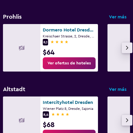
Prohlis
Ver más
Dormero Hotel Dresden City
Kreischaer Strasse, 2, Dresde, Sajonia
4 estrellas
8,1
$64
Ver ofertas de hoteles
Altstadt
Ver más
Intercityhotel Dresden
Wiener Platz 8, Dresde, Sajonia
4 estrellas
8,4
$68