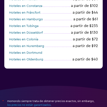
a partir de $102
Hoteles en Constanza
a partir de $44
Hoteles en Fráncfort
a partir de $61
Hoteles en Hamburgo
a partir de $235
Hoteles en Tubinga
a partir de $130
Hoteles en Düsseldorf
a partir de $72
Hoteles en Colonia
a partir de $92
Hoteles en Nuremberg
Hoteles en Dortmund
a partir de $40
Hoteles en Oldenburg
a partir de $68
Hoteles en Garmisch-Partenkirchen
momondo siempre trata de obtener precios exactos, sin embargo,
*
los precios no están garantizados
.