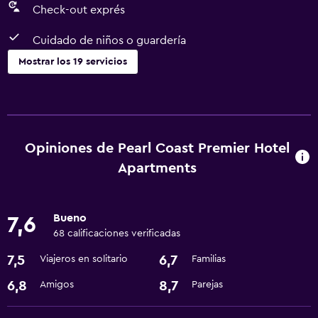
Check-out exprés
Cuidado de niños o guardería
Mostrar los 19 servicios
Servicios y facilidades
Servicio de habitaciones
Centro de negocios
Opiniones de Pearl Coast Premier Hotel
Check-out exprés
Apartments
Cambio de divisas
Recepción 24 horas
Bueno
7,6
68 calificaciones verificadas
Cocina
7,5
6,7
Viajeros en solitario
Familias
Microondas
6,8
8,7
Amigos
Parejas
Cocina
Cocineta