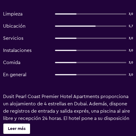
Limpieza
3,0
Ubicación
5,7
Servicios
3,0
Instalaciones
3,0
Comida
3,0
En general
3,0
Dusit Pearl Coast Premier Hotel Apartments proporciona
un alojamiento de 4 estrellas en Dubai. Además, dispone
de registros de entrada y salida exprés, una piscina al aire
libre y recepción 24 horas. El hotel pone a su disposición
conserje, servicio de niñera y servicio de cambio de
Leer más
divisas. Se ofrece un servicio de traslados al aeropuerto,