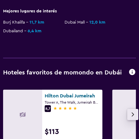
Mejores lugares de interés
Burj Khalifa
11,7 km
Dubai Mall
12,0 km
Dubailand
6,4 km
Hoteles favoritos de momondo en Dubái
Hilton Dubai Jumeirah
Tower A, The Walk, Jumeirah Beach Residence, Dubái
5 estrellas
8,7
$113