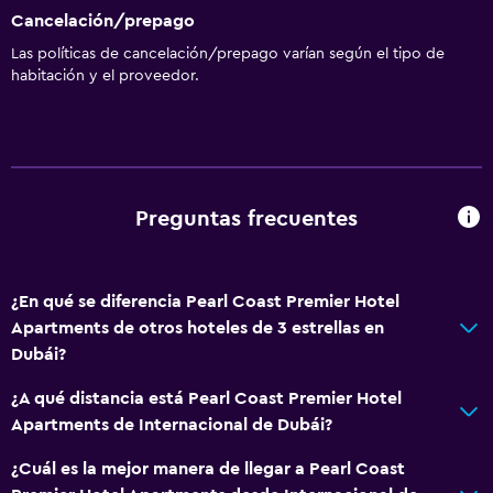
Cancelación/prepago
Las políticas de cancelación/prepago varían según el tipo de
Sistema de entretenimiento
habitación y el proveedor.
TV por cable o vía satélite
Baño
Secador de pelo
Preguntas frecuentes
General
Espacio de almacenamiento
¿En qué se diferencia Pearl Coast Premier Hotel
Apartments de otros hoteles de 3 estrellas en
Ideal para familias
Dubái?
Cuidado de niños o guardería
¿A qué distancia está Pearl Coast Premier Hotel
Apartments de Internacional de Dubái?
¿Cuál es la mejor manera de llegar a Pearl Coast