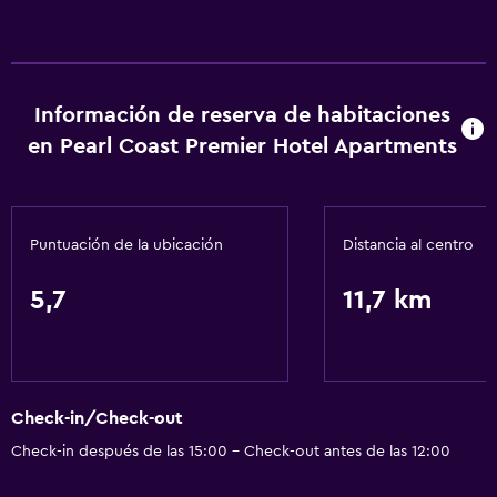
Accesibilidad y adecuación
Habitaciones para no fumadores disponibles
Información de reserva de habitaciones
Ascensor
en Pearl Coast Premier Hotel Apartments
Lavandería
Lavandería
Puntuación de la ubicación
Distancia al centro
Servicios de lavandería/tintorería
5,7
11,7 km
Servicios básicos
Wifi
Aire acondicionado
Check-in/Check-out
Check-in después de las 15:00 - Check-out antes de las 12:00
Estacionamiento y transporte
Traslado aeropuerto