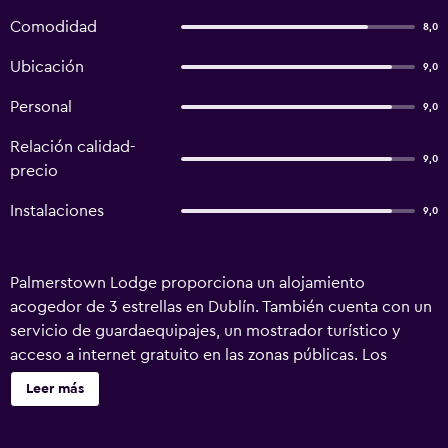
Comodidad
8,0
Ubicación
9,0
Personal
9,0
Relación calidad-
9,0
precio
Instalaciones
9,0
Palmerstown Lodge proporciona un alojamiento
acogedor de 3 estrellas en Dublín. También cuenta con un
servicio de guardaequipajes, un mostrador turístico y
acceso a internet gratuito en las zonas públicas. Los
huéspedes del bed & breakfast podrán relajarse, si lo
Leer más
desean, en los jardines de la propiedad. El mostrador de la
recepción está disponible sin interrupción y el amable