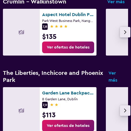
Crumlin - Walkinstown
Ver más
Aspect Hotel Dublin Park West
Park West Business Park, Nangor Road, 12, Dublín
4 estrellas
7,8
$135
Ver ofertas de hoteles
The Liberties, Inchicore and Phoenix
Ver
Park
más
Garden Lane Backpackers
8 Garden Lane, Dublín
2 estrellas
7,9
$113
Ver ofertas de hoteles