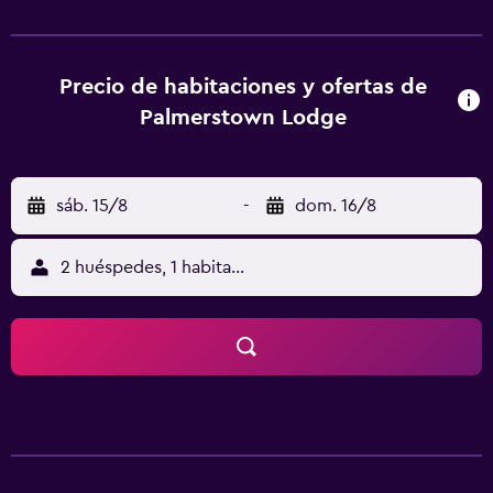
personal puede tanto sugerirte las atracciones que
puedes visitar, como proporcionarte información turística.
Este establecimiento ofrece 25 modernas habitaciones
que incluyen todo lo necesario para garantizarte una
Precio de habitaciones y ofertas de
estancia acogedora. Aquellos huéspedes que deseen
Palmerstown Lodge
disfrutar de los bares y cafeterías locales cuentan con
muchas opciones justo al lado de la propiedad. The O2
Dublin, el Phoenix Park y el Zoo de Dublín están apenas a
sáb. 15/8
-
dom. 16/8
un cómodo trayecto conduciendo del bed & breakfast.
2 huéspedes, 1 habitación