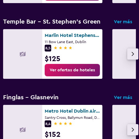
Temple Bar - St. Stephen's Green
Ver más
Marlin Hotel Stephens Green
11 Bow Lane East, Dublín
4 estrellas
8,5
$125
Ver ofertas de hoteles
Finglas - Glasnevin
Ver más
Metro Hotel Dublin Airport
Santry Cross, Ballymun Road, Dublin 9, Dublin, Ireland, Dublín
4 estrellas
8,4
$152