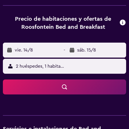
También hay varias habitaciones comunicadas para la
comodidad de aquellos que viajan con niños. King Shaka
International Airport está a unos 35 minutos conduciendo.
Precio de habitaciones y ofertas de
Durban Botanic Gardens e International Convention
Roosfontein Bed and Breakfast
Centre Durban están apenas a un cómodo trayecto en
coche del bed & breakfast.
vie. 14/8
-
sáb. 15/8
2 huéspedes, 1 habitación