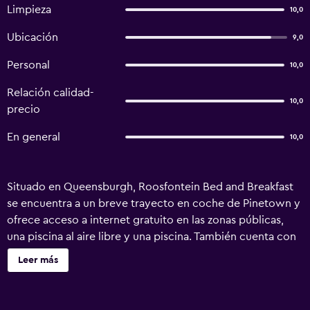
Limpieza
10,0
Ubicación
9,0
Personal
10,0
Relación calidad-
10,0
precio
En general
10,0
Situado en Queensburgh, Roosfontein Bed and Breakfast
se encuentra a un breve trayecto en coche de Pinetown y
ofrece acceso a internet gratuito en las zonas públicas,
una piscina al aire libre y una piscina. También cuenta con
un servicio de guardaequipajes, registros de entrada y
Leer más
salida exprés y servicio de habitaciones. Las espaciosas
habitaciones Roosfontein Bed and Breakfast ofrecen
nevera, minibar y acceso a internet en las habitaciones.