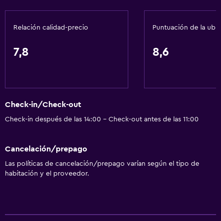
Adaptador
Gel de ducha
Relación calidad-precio
Puntuación de la ubi
Papeleras
7,8
8,6
General
Habitaciones familiares
Zona de estar
Check-in/Check-out
Vista al jardín
Check-in después de las 14:00 - Check-out antes de las 11:00
Piso de parquet o madera noble
Pantuflas
Cancelación/prepago
Sofá
Las políticas de cancelación/prepago varían según el tipo de
Insonorización
habitación y el proveedor.
Teléfono
Vista a la ciudad
Espacio de almacenamiento