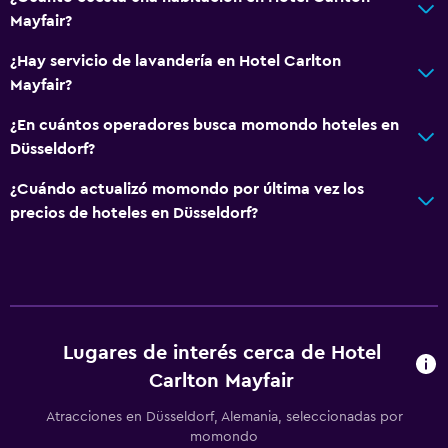
Secador de pelo
Mayfair?
Aseo
¿Hay servicio de lavandería en Hotel Carlton
Papel higiénico
Mayfair?
Baño privado
¿En cuántos operadores busca momondo hoteles en
Düsseldorf?
Accesibilidad y adecuación
¿Cuándo actualizó momondo por última vez los
Hipoalergénico
precios de hoteles en Düsseldorf?
Tina de baño adaptada
Para no fumadores
Almohada sin plumas
Plantas superiores accesibles por escaleras
Lugares de interés cerca de Hotel
Carlton Mayfair
Lavandería
Lavandería
Atracciones en Düsseldorf, Alemania, seleccionadas por
momondo
Servicio de planchado