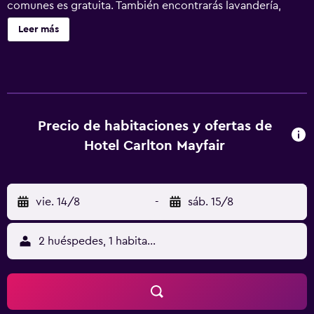
comunes es gratuita. También encontrarás lavandería,
asistencia turística y para la compra de entradas y cajero o
Leer más
servicios bancarios. Hotel Carlton Mayfair ofrece 10
alojamientos con cafetera y tetera y zapatillas. Todos los
alojamientos tienen mobiliario diferente. Se ofrece una
televisión LCD con canales por cable. Los baños están
equipados con ducha, artículos de higiene personal
gratuitos y secador de pelo. Los huéspedes pueden
Precio de habitaciones y ofertas de
navegar por la web gracias a nuestro acceso a Internet
Hotel Carlton Mayfair
wifi gratis. Los servicios para las personas de negocios
incluyen escritorio y teléfono. Se ofrece servicio de
limpieza todos los días y es posible solicitar tabla de
vie. 14/8
-
sáb. 15/8
planchar con plancha. Se pueden practicar las actividades
de ocio y esparcimiento que se indican más abajo en las
instalaciones o cerca del alojamiento (es posible que se
2 huéspedes, 1 habitación
aplique un recargo).