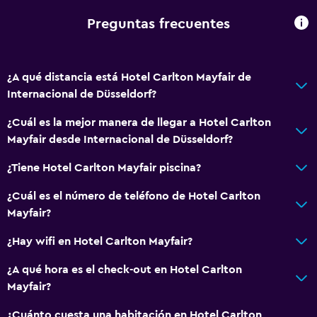
Preguntas frecuentes
Servicios y facilidades
Cajero automático/banco
¿A qué distancia está Hotel Carlton Mayfair de
Servicio de despertador
Internacional de Düsseldorf?
Servicio de conserjería
¿Cuál es la mejor manera de llegar a Hotel Carlton
Minimercado en las instalaciones
Mayfair desde Internacional de Düsseldorf?
Mostrador de información turística
¿Tiene Hotel Carlton Mayfair piscina?
Acceso con llave
Check-out exprés
¿Cuál es el número de teléfono de Hotel Carlton
Mayfair?
Botella de agua
¿Hay wifi en Hotel Carlton Mayfair?
Baño
¿A qué hora es el check-out en Hotel Carlton
Ducha
Mayfair?
Tina de baño
¿Cuánto cuesta una habitación en Hotel Carlton