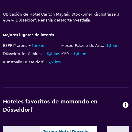
Servicios de lavandería/tintorería
Ubicación de Hotel Carlton Mayfair: Stockumer Kirchstrasse 3,
Plancha y tabla de planchar
40474 Düsseldorf, Renania del Norte-Westfalia
Plancha para pantalones
Mejores lugares de interés
Comedor
ESPRIT arena
1,4 km
Museo Palacio de Arte de Düsseldorf
3,1 km
Tetera eléctrica
Düsseldorfer Schloss
3,8 km
K20
3,8 km
Tetera/cafetera
Kunsthalle Düsseldorf
3,9 km
Tetera
La comida se puede entregar en el alojamiento
Cafetera
Hoteles favoritos de momondo en
Sistema de entretenimiento
Düsseldorf
Radio
TV de pantalla plana
Garner Hotel Dusseldorf - Main Station by IHG