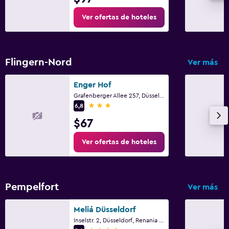
Barreras de seguridad para niños
Ver ofertas de hoteles
Parque infantil
Zona de trabajo
Flingern-Nord
Ver más
Fax/fotocopiadora
Enger Hof
Escritorio
Grafenberger Allee 257, Düsseldorf, Renania del Norte-Westfalia
3 estrellas
6,8
Actividades
$67
Bicicletas
Ver ofertas de hoteles
Ciclismo
Aire libre
Pempelfort
Ver más
Terraza/patio
Meliá Düsseldorf
Inselstr. 2, Düsseldorf, Renania del Norte-Westfalia