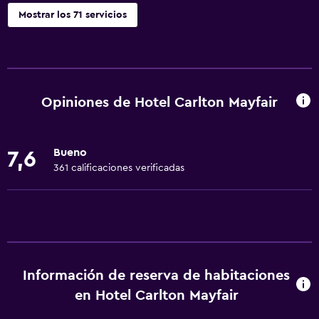
Mostrar los 71 servicios
Servicios básicos
Wifi gratis
Wifi disponible en todas las instalaciones
Opiniones de Hotel Carlton Mayfair
Internet
Ropa de cama
Bueno
7,6
Toallas
361 calificaciones verificadas
Ventilador
Extinguidor
Artículos de aseo gratis
Champú
Información de reserva de habitaciones
Alarma de humo
en Hotel Carlton Mayfair
Calefacción