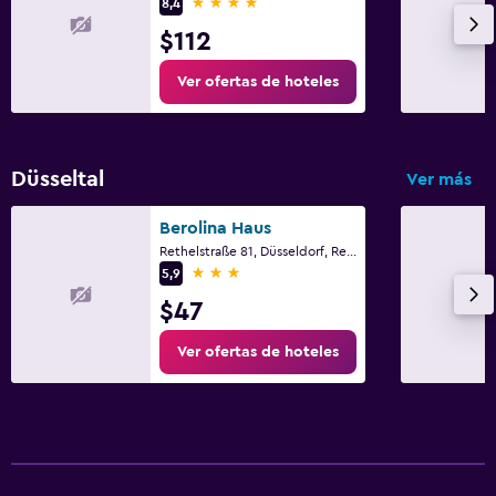
4 estrellas
8,4
$112
Ver ofertas de hoteles
Düsseltal
Ver más
Berolina Haus
Rethelstraße 81, Düsseldorf, Renania del Norte-Westfalia
3 estrellas
5,9
$47
Ver ofertas de hoteles