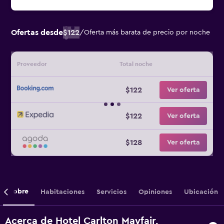
Ofertas desde
$122
/
Oferta más barata de precio por noche
Proveedor
Total noche
$122
Ver oferta
$122
Ver oferta
$128
Ver oferta
Sobre
Habitaciones
Servicios
Opiniones
Ubicación
Acerca de Hotel Carlton Mayfair,