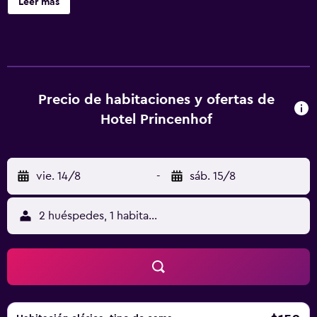
Leer más
de entradas, un área para parrillas y un salón de eventos.
Hotel Princenhof ofrece 41 alojamientos con cafetera y
tetera y artículos de higiene personal gratuitos. Se ofrece
una televisión de pantalla plana en todas las habitaciones.
Los huéspedes pueden navegar por la web gracias a
nuestro acceso a Internet wifi gratis. Los servicios para las
Precio de habitaciones y ofertas de
personas de negocios incluyen escritorio y teléfono. Se
Hotel Princenhof
ofrece servicio de limpieza todos los días. Se pueden
practicar las actividades de ocio y esparcimiento que se
indican más abajo en las instalaciones o cerca del
vie. 14/8
-
sáb. 15/8
alojamiento (es posible que se aplique un recargo).
2 huéspedes, 1 habitación