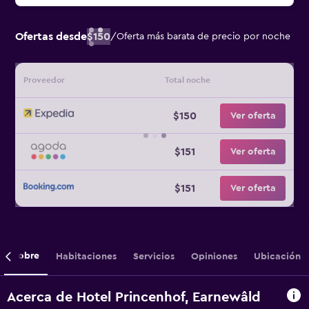
Ofertas desde
$150
/
Oferta más barata de precio por noche
Proveedor
Total noche
$150
Ver oferta
$151
Ver oferta
$151
Ver oferta
Sobre
Habitaciones
Servicios
Opiniones
Ubicación
Acerca de Hotel Princenhof, Earnewâld