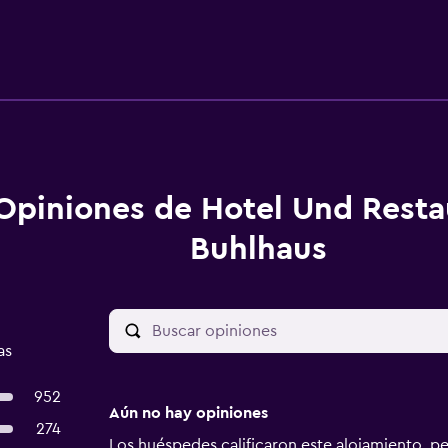
Opiniones de Hotel Und Resta
Buhlhaus
as
952
Aún no hay opiniones
274
Los huéspedes calificaron este alojamiento, p