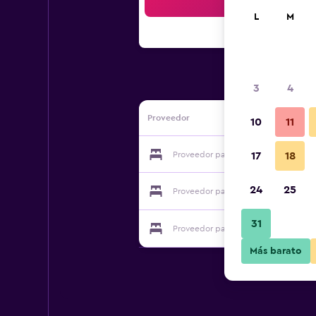
Bus
L
M
3
4
Proveedor
10
11
Proveedor para Hotel Und Restauran
17
18
24
25
Proveedor para Hotel Und Restauran
31
Proveedor para Hotel Und Restauran
Más barato