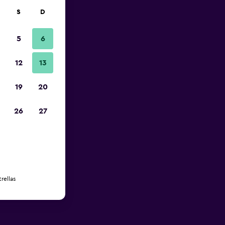
S
D
5
6
12
13
19
20
26
27
rellas