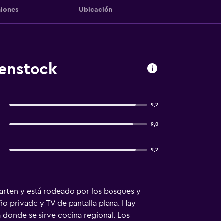
iones
Ubicación
benstock
9,2
9,0
9,2
garten y está rodeado por los bosques y
o privado y TV de pantalla plana. Hay
a donde se sirve cocina regional. Los