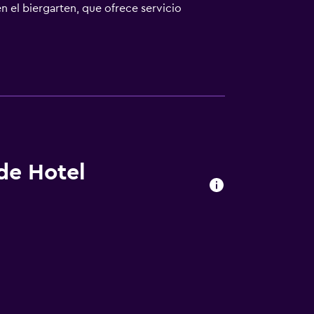
n el biergarten, que ofrece servicio
itación, pesca y ciclismo, y la estación de
e practicar senderismo, está a menos de 1
o gratuito.
 de Hotel