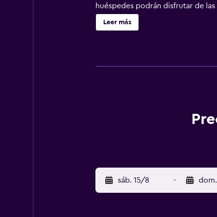
huéspedes podrán disfrutar de las 
completo de comidas. En los alrede
Leer más
esquí más cercana. Está a 5 minut
km del hotel. El salto de esquí Vo
Pre
sáb. 15/8
-
dom.