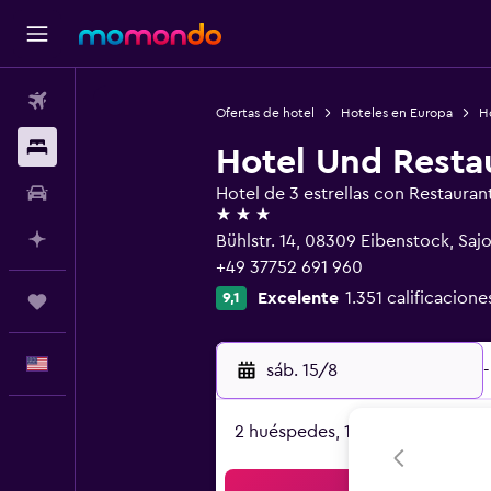
Vuelos
Ofertas de hotel
Hoteles en Europa
H
Alojamientos
Hotel Und Resta
Autos
Hotel de 3 estrellas con Restauran
3 estrellas
Planifica con IA
Bühlstr. 14, 08309 Eibenstock, Sajo
+49 37752 691 960
Excelente
1.351 calificacione
9,1
Trips
Español
sáb. 15/8
-
2 huéspedes, 1 habitación