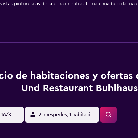
vistas pintorescas de la zona mientras toman una bebida fría e
dores se pueden practicar actividades al aire libre, como equ
os en coche. La presa de Eibenstock Talsperre, donde se pued
gtland Arena se encuentra a 30 km. El hotel ofrece aparcamient
cio de habitaciones y ofertas
Und Restaurant Buhlhaus
 16/8
2 huéspedes, 1 habitación