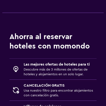
Aire libre
Terraza/patio
Jardín
Zona de trabajo
Ahorra al reservar
Fax/fotocopiadora
hoteles con momondo
Escritorio
Ideal para familias
Las mejores ofertas de hoteles para ti
Cuna/cama nido disponibles
Descubre más de 3 millones de ofertas de
Comidas para niños
hoteles y alojamientos en un solo lugar.
CANCELACIÓN GRATIS
Piscina y spa
Usa nuestro filtro para encontrar alojamientos
Bañera de hidromasaje
con cancelación gratis.