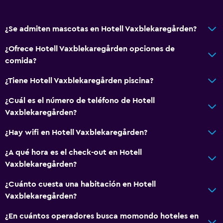
Áreas designadas para fumadores
¿Se admiten mascotas en Hotell Vaxblekaregården?
Comedor
¿Ofrece Hotell Vaxblekaregården opciones de
Tetera eléctrica
comida?
Menús para dietas especiales (bajo petición)
¿Tiene Hotell Vaxblekaregården piscina?
Tetera/cafetera
¿Cuál es el número de teléfono de Hotell
Tetera
Vaxblekaregården?
General
¿Hay wifi en Hotell Vaxblekaregården?
Vista a una calle tranquila
¿A qué hora es el check-out en Hotell
Habitaciones familiares
Vaxblekaregården?
Piso de parquet o madera noble
¿Cuánto cuesta una habitación en Hotell
Espacio de almacenamiento
Vaxblekaregården?
¿En cuántos operadores busca momondo hoteles en