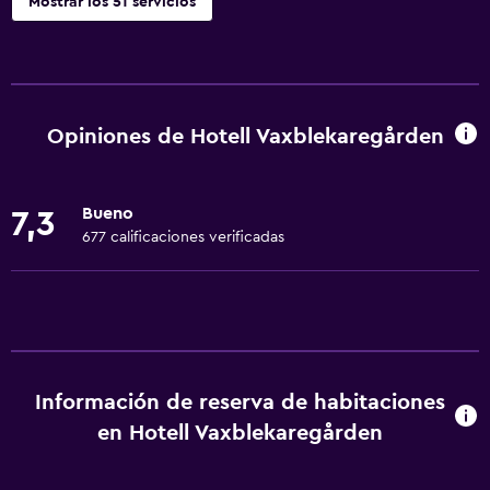
Mostrar los 51 servicios
Servicios básicos
Wifi gratis
Wifi disponible en todas las instalaciones
Opiniones de Hotell Vaxblekaregården
Internet
Toallas
Bueno
7,3
Ventilador
677 calificaciones verificadas
Extinguidor
Artículos de aseo gratis
Champú
Alarma de humo
Información de reserva de habitaciones
Calefacción
en Hotell Vaxblekaregården
Gel de ducha
Papeleras