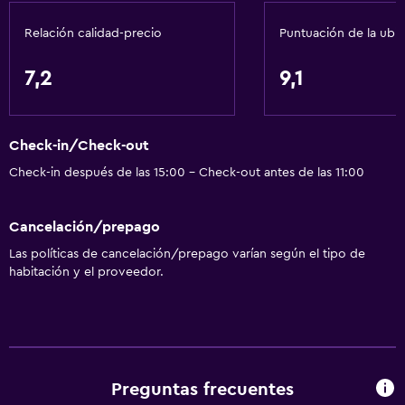
Relación calidad-precio
Puntuación de la ubi
Baño
Ducha
7,2
9,1
Tina de baño
Secador de pelo
Check-in/Check-out
Aseo
Check-in después de las 15:00 - Check-out antes de las 11:00
Papel higiénico
Baño privado
Cancelación/prepago
Las políticas de cancelación/prepago varían según el tipo de
Accesibilidad y adecuación
habitación y el proveedor.
Mascotas permitidas bajo consulta (pueden aplicar cargos
extra)
Accesibilidad
Habitación hipoalergénica
Preguntas frecuentes
Para no fumadores