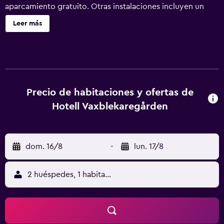
aparcamiento gratuito. Otras instalaciones incluyen un
salón de eventos. Se ofrece un servicio de limpieza a
Leer más
petición. Hotell Vaxblekaregården ofrece 18 alojamientos
con secador de pelo y artículos de higiene personal
gratuitos. Estos alojamientos con mobiliario y decoración
diferentes disponen de escritorio. Las camas tienen
colchones con una capa de acolchado adicional y están
vestidas con ropa de cama de alta calidad. Se ofrece una
Precio de habitaciones y ofertas de
televisión de pantalla plana con canales por cable. Este
Hotell Vaxblekaregården
hotel en Eksjo ofrece acceso a Internet wifi gratis. Se
ofrece servicio de limpieza a petición. Se pueden
practicar las actividades de ocio y esparcimiento que se
dom. 16/8
-
lun. 17/8
indican más abajo en las instalaciones o cerca del
alojamiento (es posible que se aplique un recargo).
2 huéspedes, 1 habitación