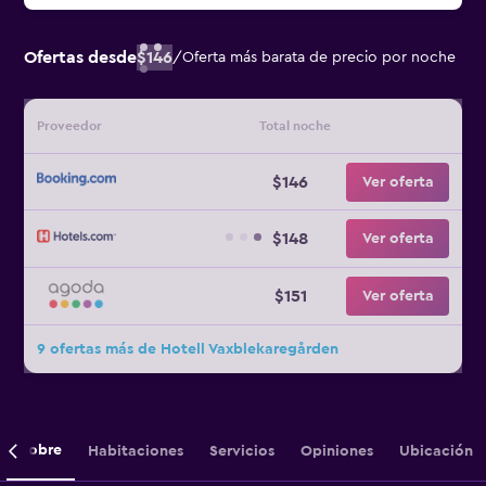
Ofertas desde
$146
/
Oferta más barata de precio por noche
Proveedor
Total noche
$146
Ver oferta
$148
Ver oferta
$151
Ver oferta
9 ofertas más de Hotell Vaxblekaregården
Sobre
Habitaciones
Servicios
Opiniones
Ubicación