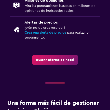
Millones de opiniones
Estacionamiento y transporte
Mira las puntuaciones basadas en millones de
Estacionamiento gratuito
opiniones de huéspedes reales.
Alertas de precios
Lavandería
¿Aún no quieres reservar?
Lavandería
Crea una alerta de precios
para realizar un
seguimiento.
Habitación
Enchufe cerca de la cama
Buscar ofertas de hotel
Salud y seguridad
Cámaras CCTV en zonas comunes
Una forma más fácil de gestionar