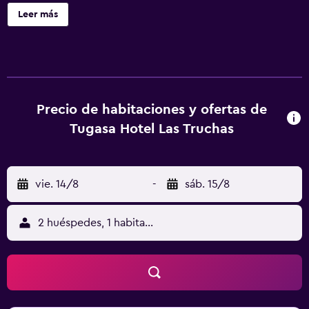
cafetería, una piscina de temporada y servicios de
Leer más
conserjería. TUGASA Hotel Las Truchas ofrece 25
alojamientos con aire acondicionado, minibar y secador
de pelo. Se ofrece una televisión de pantalla plana con
canales por cable. Los baños están equipados con bañera
o ducha, bidé y artículos de higiene personal gratuitos.
Los huéspedes pueden navegar por la web gracias a
Precio de habitaciones y ofertas de
nuestro acceso a Internet wifi gratis. Se ofrece servicio de
Tugasa Hotel Las Truchas
limpieza todos los días. Los servicios de ocio y
esparcimiento en este hotel incluyen piscina al aire libre
de temporada.
vie. 14/8
-
sáb. 15/8
2 huéspedes, 1 habitación