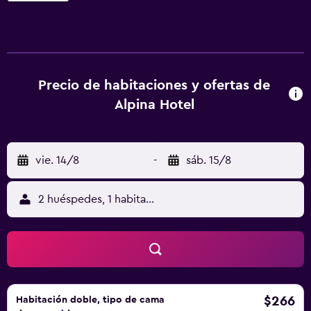
Alpina cuentan con TV de pantalla plana, radio y baño
privado con ducha. Algunos alojamientos tienen vistas a
las montañas de los alrededores. El establecimiento sirve
un desayuno delicioso todos los días. El restaurante del
hotel prepara especialidades tradicionales suizas y los
Precio de habitaciones y ofertas de
huéspedes pueden comer en el jardín durante los meses
Alpina Hotel
de verano. A la llegada, todos los huéspedes reciben la
tarjeta gratuita Interlaken Card, que ofrece servicio de
transporte público gratuito en la ciudad durante su
vie. 14/8
-
sáb. 15/8
estancia.
2 huéspedes, 1 habitación
$266
Habitación doble, tipo de cama