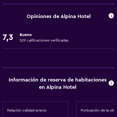
Wifi gratis
Dispositivo hotspot móvil
Opiniones de Alpina Hotel
Wifi disponible en todas las instalaciones
Internet
Bueno
7,3
Ropa de cama
529 calificaciones verificadas
Toallas
Extinguidor
Alarma de humo
Calefacción
Información de reserva de habitaciones
Papeleras
en Alpina Hotel
Baño
Secador de pelo
Relación calidad-precio
Puntuación de la ubi
Aseo