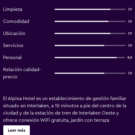
Limpieza
7,9
Comodidad
7,6
Ubicación
7,9
Servicios
7,0
Personal
8,8
Relación calidad-
7,0
precio
El Alpina Hotel es un establecimiento de gestión familiar
situado en Interlaken, a 10 minutos a pie del centro de la
ciudad y de la estación de tren de Interlaken Oeste y
ofrece conexión WiFi gratuita, jardín con terraza
compartida y restaurantes a la carta. Hay plazas de
Leer más
aparcamiento públicas gratuitas. Las habitaciones del