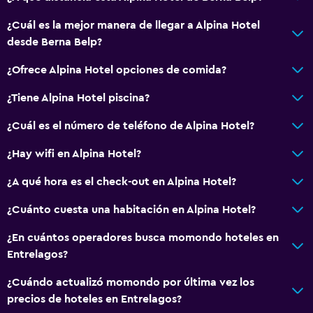
¿Cuál es la mejor manera de llegar a Alpina Hotel
General
desde Berna Belp?
Vista a punto de interés
¿Ofrece Alpina Hotel opciones de comida?
Vista a la montaña
¿Tiene Alpina Hotel piscina?
Vista al jardín
Espacio de almacenamiento
¿Cuál es el número de teléfono de Alpina Hotel?
¿Hay wifi en Alpina Hotel?
Servicios y facilidades
¿A qué hora es el check-out en Alpina Hotel?
Renta de autos
Cambio de divisas
¿Cuánto cuesta una habitación en Alpina Hotel?
Instalaciones para reuniones
¿En cuántos operadores busca momondo hoteles en
Acceso con llave
Entrelagos?
¿Cuándo actualizó momondo por última vez los
Actividades
precios de hoteles en Entrelagos?