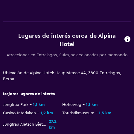
Senderismo
Bicicletas
Ciclismo
Lugares de interés cerca de Alpina
Aire libre
Hotel
Terraza/patio
Atracciones en Entrelagos, Suiza, seleccionadas por momondo
Jardín
Comedor
Ubicación de Alpina Hotel: Hauptstrasse 44, 3800 Entrelagos,
Berna
Restaurante
Almuerzos para llevar
Mejores lugares de interés
Jungfrau Park
1,1 km
Höheweg
1,1 km
Salud y seguridad
Casino Interlaken
1,2 km
Touristikmuseum
1,5 km
Limpieza diaria
27,2
Jungfrau Aletsch Bietschhorn Glacier
Botiquín de primeros auxilios
km