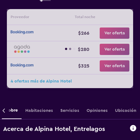
Proveedor
Total noche
$266
Ver oferta
$280
Ver oferta
$325
Ver oferta
4 ofertas más de Alpina Hotel
Sobre
Habitaciones
Servicios
Opiniones
Ubicación
Acerca de Alpina Hotel, Entrelagos