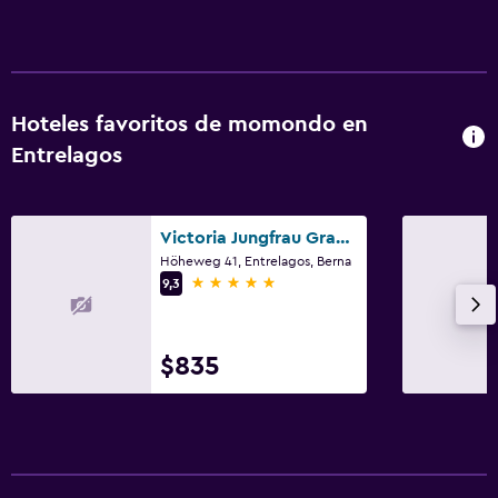
Estacionamiento y transporte
Estacionamiento gratuito
Hoteles favoritos de momondo en
Habitación
Entrelagos
Despertador
Zona de trabajo
Victoria Jungfrau Grand Hotel & Spa
Höheweg 41, Entrelagos, Berna
Fax/fotocopiadora
5 estrellas
9,3
$835