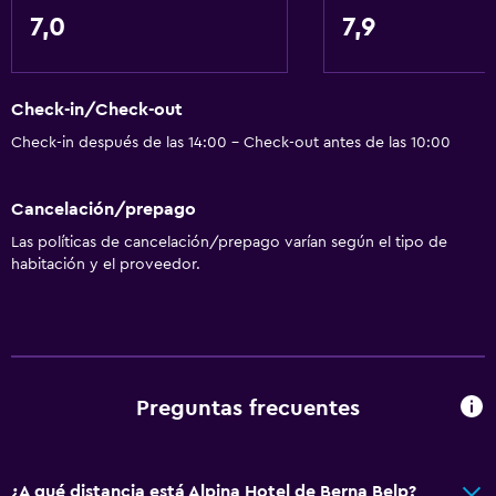
Papel higiénico
7,0
7,9
Ducha
Baño privado
Check-in/Check-out
Sistema de entretenimiento
Check-in después de las 14:00 - Check-out antes de las 10:00
Radio
Cancelación/prepago
TV de pantalla plana
Las políticas de cancelación/prepago varían según el tipo de
Sala de estar/TV compartida
habitación y el proveedor.
TV
Accesibilidad y adecuación
Para no fumadores
Preguntas frecuentes
Ascensor
Ascensor disponible
Plantas superiores accesibles por ascensor
¿A qué distancia está Alpina Hotel de Berna Belp?