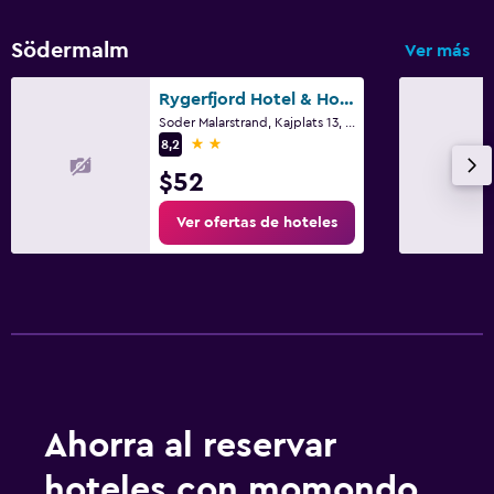
Södermalm
Ver más
Rygerfjord Hotel & Hostel
Soder Malarstrand, Kajplats 13, Estocolmo, Municipio de Estocolmo
2 estrellas
8,2
$52
Ver ofertas de hoteles
Ahorra al reservar
hoteles con momondo