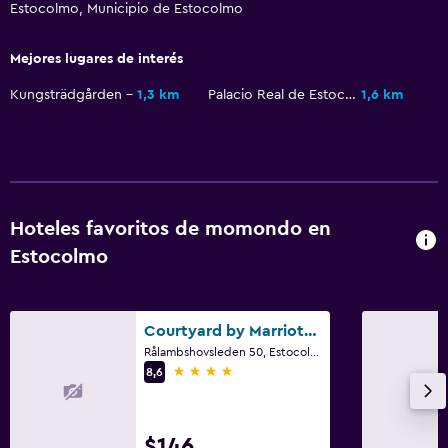
Estocolmo, Municipio de Estocolmo
Mejores lugares de interés
Kungsträdgården
1,3 km
Palacio Real de Estocolmo
1,6 km
Hoteles favoritos de momondo en
Estocolmo
Courtyard by Marriott Stockholm Kungsholmen
Rålambshovsleden 50, Estocolmo, Municipio de Estocolmo
4 estrellas
8,6
$146