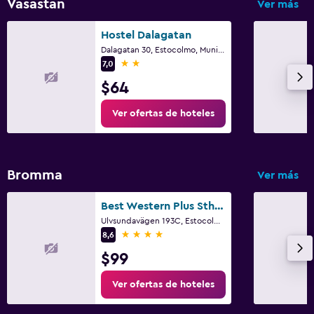
Vasastan
Ver más
Hostel Dalagatan
Dalagatan 30, Estocolmo, Municipio de Estocolmo
2 estrellas
7,0
$64
Ver ofertas de hoteles
Bromma
Ver más
Best Western Plus Sthlm Bromma
Ulvsundavägen 193C, Estocolmo, Municipio de Estocolmo
4 estrellas
8,6
$99
Ver ofertas de hoteles