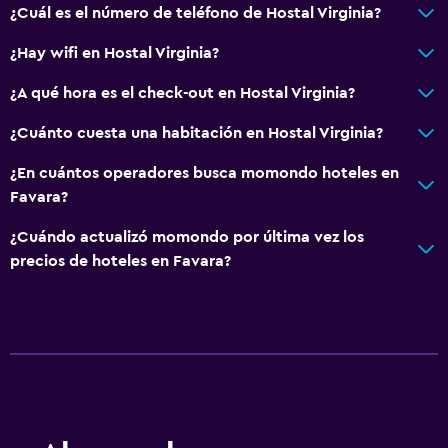
¿Cuál es el número de teléfono de Hostal Virginia?
Aseo
Papel higiénico
¿Hay wifi en Hostal Virginia?
Baño privado
¿A qué hora es el check-out en Hostal Virginia?
Ducha italiana
¿Cuánto cuesta una habitación en Hostal Virginia?
General
¿En cuántos operadores busca momondo hoteles en
Favara?
Habitaciones familiares
Sofá
¿Cuándo actualizó momondo por última vez los
precios de hoteles en Favara?
Insonorización
Vista a la montaña
Vista a la ciudad
Aire libre
Terraza/patio