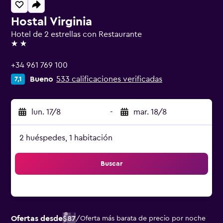
Hostal Virginia
Hotel de 2 estrellas con Restaurante
2 estrellas
+34 961 769 100
Bueno
533 calificaciones verificadas
7,1
lun. 17/8
-
mar. 18/8
2 huéspedes, 1 habitación
Buscar
Ofertas desde
$87
/
Oferta más barata de precio por noche