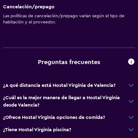
Bar/lounge
Cancelación/prepago
Máquina expendedora (bebidas)
Las políticas de cancelación/prepago varían según el tipo de
Máquina expendedora (botanas)
habitación y el proveedor.
Accesibilidad y adecuación
Accesibilidad
Ascensor
Preguntas frecuentes
Silla para ducha
Ascensor disponible
¿A qué distancia está Hostal Virginia de Valencia?
Para no fumadores
Plantas superiores accesibles por ascensor
¿Cuál es la mejor manera de llegar a Hostal Virginia
desde Valencia?
Baño
¿Ofrece Hostal Virginia opciones de comida?
Ducha
¿Tiene Hostal Virginia piscina?
Secador de pelo