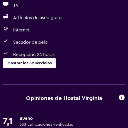
TV
Artículos de aseo gratis
Internet
Secador de pelo
Recepción 24 horas
Mostrar los 52 servicios
Servicios básicos
Wifi gratis
Wifi disponible en todas las instalaciones
Opiniones de Hostal Virginia
Internet
Ropa de cama
Bueno
7,1
Toallas
533 calificaciones verificadas