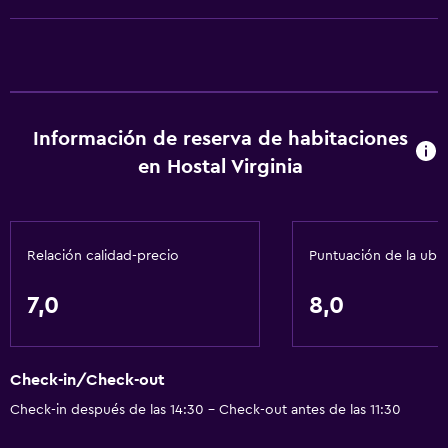
Extinguidor
Artículos de aseo gratis
Champú
Alarma de humo
Información de reserva de habitaciones
Calefacción
en Hostal Virginia
Gel de ducha
Aire acondicionado
Papeleras
Relación calidad-precio
Puntuación de la ubi
Comedor
7,0
8,0
Servicio de entrega de comida
Almuerzos para llevar
Check-in/Check-out
Bar de tapas
Check-in después de las 14:30 - Check-out antes de las 11:30
Restaurante