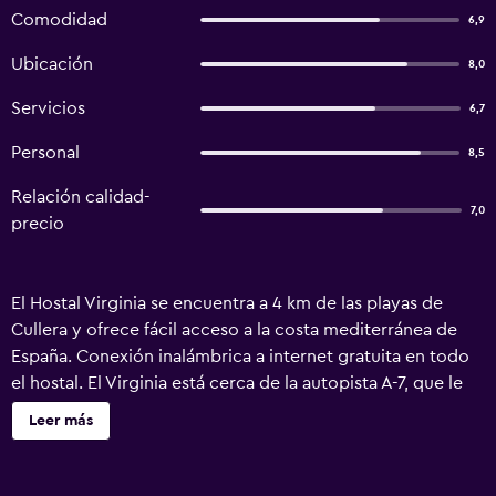
Comodidad
6,9
Ubicación
8,0
Servicios
6,7
Personal
8,5
Relación calidad-
7,0
precio
El Hostal Virginia se encuentra a 4 km de las playas de
Cullera y ofrece fácil acceso a la costa mediterránea de
España. Conexión inalámbrica a internet gratuita en todo
el hostal. El Virginia está cerca de la autopista A-7, que le
llevará a Gandía (20 km) y Valencia (45 km). Las
Leer más
habitaciones del Virginia son sencillas y están equipadas
con balcón, TV, aire acondicionado y baño. Todas ofrecen
unas bonitas vistas a Cullera. La pensión cuenta también