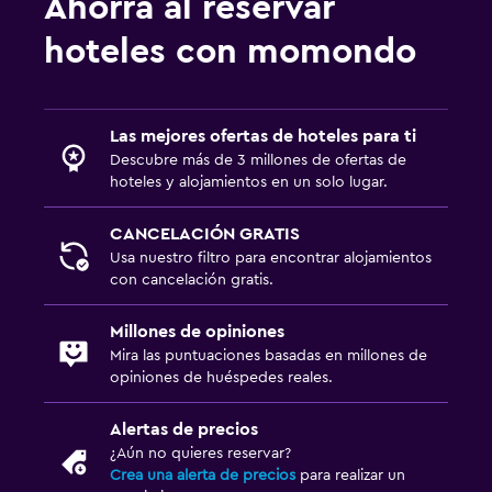
Ahorra al reservar
Parrilla
Terraza
hoteles con momondo
Habitación
Enchufe cerca de la cama
Las mejores ofertas de hoteles para ti
Descubre más de 3 millones de ofertas de
Perchero
hoteles y alojamientos en un solo lugar.
Armario o clóset
CANCELACIÓN GRATIS
Usa nuestro filtro para encontrar alojamientos
Sistema de entretenimiento
con cancelación gratis.
TV de pantalla plana
Millones de opiniones
TV
Mira las puntuaciones basadas en millones de
opiniones de huéspedes reales.
Zona de trabajo
Alertas de precios
Fax/fotocopiadora
¿Aún no quieres reservar?
Escritorio
Crea una alerta de precios
para realizar un