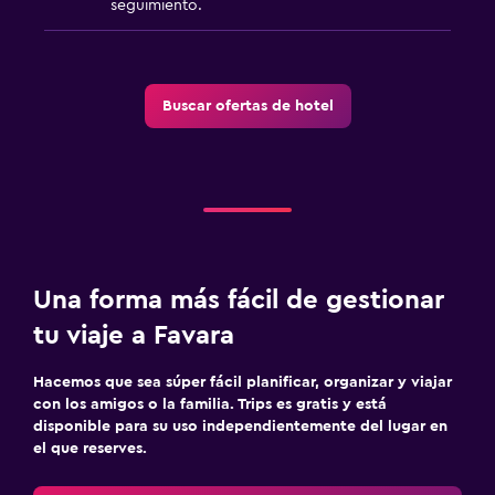
seguimiento.
Salud y seguridad
Botiquín de primeros auxilios
Buscar ofertas de hotel
Cámaras CCTV en zonas comunes
Servicios y facilidades
Acceso con llave
Recepción 24 horas
Una forma más fácil de gestionar
Ideal para familias
tu viaje a Favara
Comidas para niños
Hacemos que sea súper fácil planificar, organizar y viajar
con los amigos o la familia. Trips es gratis y está
disponible para su uso independientemente del lugar en
el que reserves.