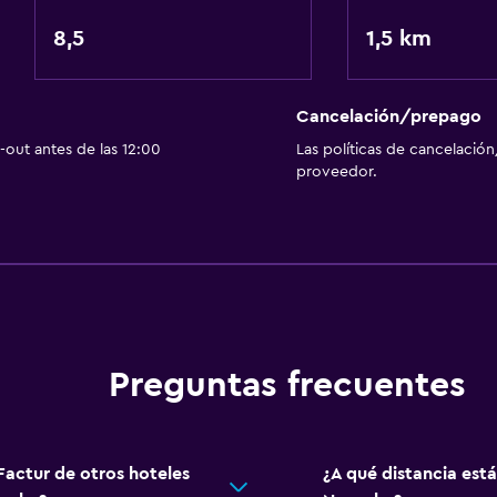
Aseo
8,5
Papel higiénico
1,5 km
Ducha
Baño privado
Cancelación/prepago
out antes de las 12:00
Las políticas de cancelación
Aire libre
proveedor.
Terraza
Terraza/patio
Jardín
Habitación
Enchufe cerca de la cam
Preguntas frecuentes
Armario o clóset
Factur de otros hoteles
¿A qué distancia est