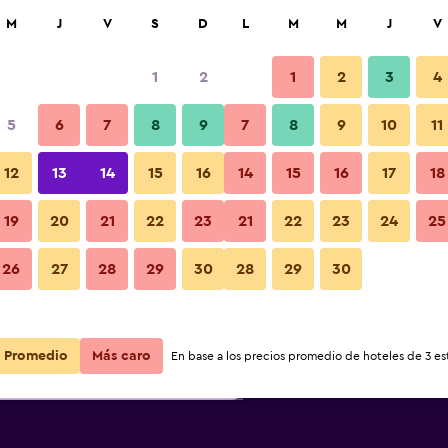
car
M
J
V
S
D
L
M
M
J
V
1
2
1
2
3
4
s barata de precio por noche
5
6
7
8
9
7
8
9
10
11
r
Total noche
12
13
14
15
16
14
15
16
17
18
19
20
21
22
23
21
22
23
24
25
$55
Ver oferta
26
27
28
29
30
28
29
30
$151
Ver oferta
Promedio
Más caro
En base a los precios promedio de hoteles de 3 est
$194
Ver oferta