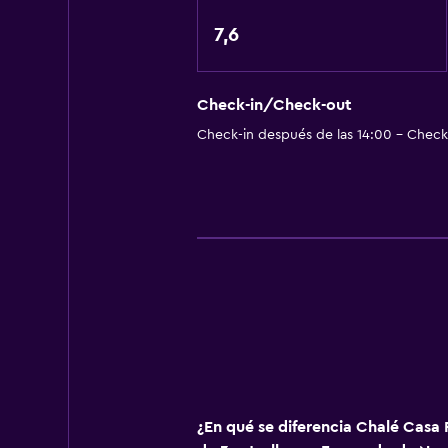
Servicio de traslado (gratis)
Estacionamiento en la calle
7,6
Traslado al aeropuerto gratuito
Estacionamiento gratuito
Check-in/Check-out
Check-in después de las 14:00 - Check-
Sistema de entretenimiento
TV por cable o vía satélite
TV de pantalla plana
TV
Servicios y facilidades
Check-out exprés
Servicio de habitaciones
Acceso con llave
¿En qué se diferencia Chalé Casa 