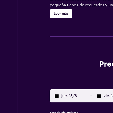
pequeña tienda de recuerdos y un 
Leer más
Pre
jue. 13/8
-
vie. 
Tipo de alojamiento