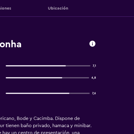
iones
Ubicación
ronha
7,1
6,8
7,6
Americano, Bode y Cacimba. Dispone de
tur tienen baño privado, hamaca y minibar.
e hay un centro de presentación, una