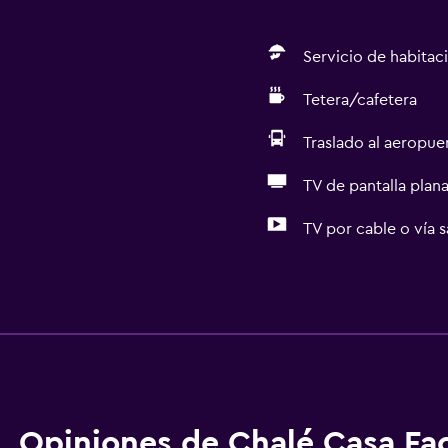
Servicio de habitac
Tetera/cafetera
Traslado al aeropue
TV de pantalla plan
TV por cable o vía s
Accesibilidad y adecuac
Para no fumadores
Unidad ubicada en la pla
Almohada sin plumas
Plantas superiores acces
Opiniones de Chalé Casa Fa