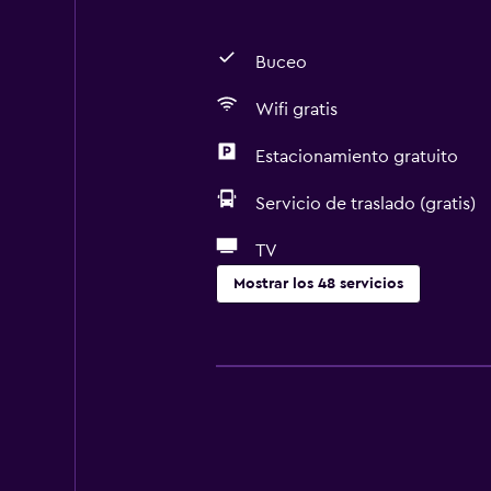
Buceo
Wifi gratis
Estacionamiento gratuito
Servicio de traslado (gratis)
TV
Mostrar los 48 servicios
Servicios básicos
Wifi gratis
Dispositivo hotspot móvil
Internet
Gel de ducha