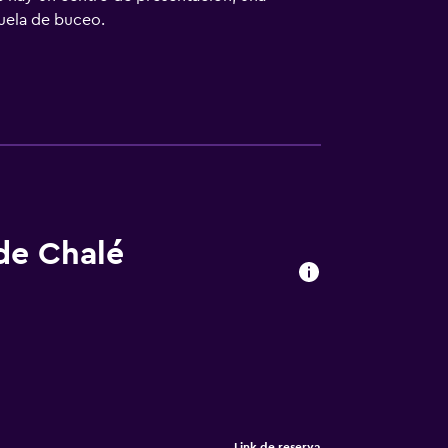
cuela de buceo.
 de Chalé
Link de reserva