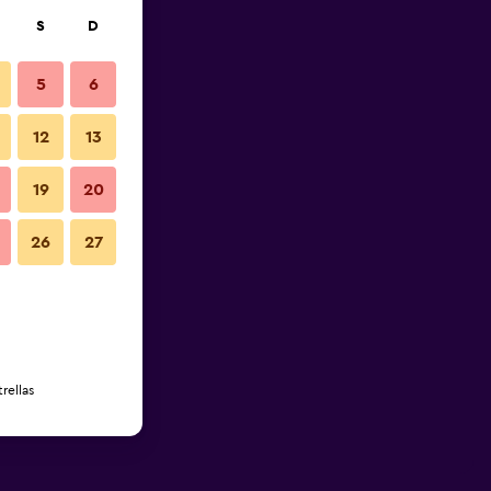
S
D
5
6
12
13
19
20
26
27
rellas