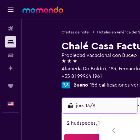
Vuelos
Ofertas de hotel
Hoteles en América del 
Alojamientos
Chalé Casa Fact
Autos
Propiedad vacacional con Buceo
3 estrellas
Planifica con IA
Alameda Do Boldró, 183, Fernand
+55 81 99964 1961
Bueno
156 calificaciones ver
7,3
Trips
Español
jue. 13/8
-
2 huéspedes, 1 habitación