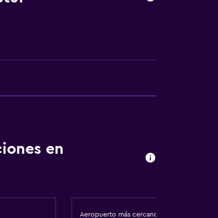
fumadores
l
ciones en
nto
Aeropuerto más cercano