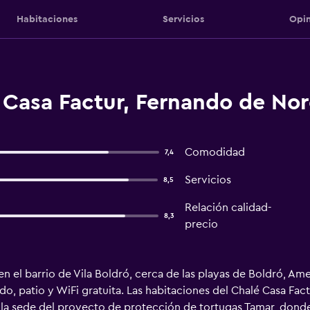
Habitaciones
Servicios
Opin
 Casa Factur, Fernando de No
Comodidad
7,4
Servicios
8,5
Relación calidad-
8,3
precio
en el barrio de Vila Boldró, cerca de las playas de Boldró, 
o, patio y WiFi gratuita. Las habitaciones del Chalé Casa Fac
e la sede del proyecto de protección de tortugas Tamar, dond