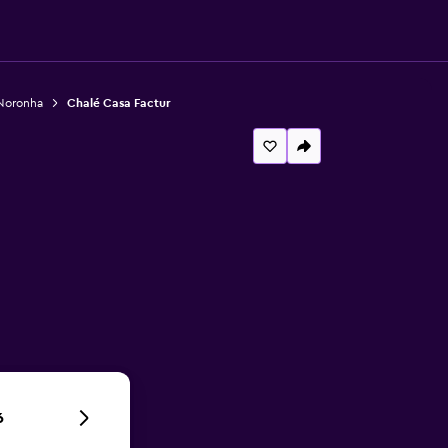
Noronha
Chalé Casa Factur
6