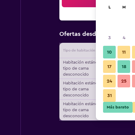
Bus
L
M
$55
Ofertas desde
/
Oferta má
3
4
Tipo de habitación
Proveedo
10
11
Habitación estándar,
17
18
tipo de cama
desconocido
24
25
Habitación estándar,
tipo de cama
desconocido
31
Habitación estándar,
Más barato
tipo de cama
desconocido