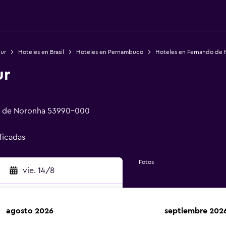
Sur
Hoteles en Brasil
Hoteles en Pernambuco
Hoteles en Fernando de 
ur
o de Noronha 53990-000
ificadas
Fotos
vie. 14/8
agosto 2026
septiembre 202