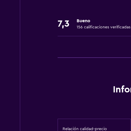
Ropa de cama
Toallas
Bueno
7,3
Extinguidor
156 calificaciones verificadas
Aire acondicionado
Papeleras
Actividades
Senderismo
Pesca
Submarinismo
Inf
Buceo
Buceo
Estacionamiento y transporte
Relación calidad-precio