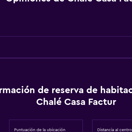
Áreas designadas para 
Entrada privada
General
Habitaciones familiares
Piso de mosaico/mármo
Vista al jardín
ormación de reserva de habita
Vista al patio interior
Chalé Casa Factur
Espacio de almacenamie
Baño
Puntuación de la ubicación
Distancia al centro