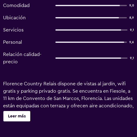
Comodidad
9,0
Ubicación
8,9
Servicios
9,1
Personal
9,6
Relación calidad-
9,1
precio
Florence Country Relais dispone de vistas al jardín, wifi
gratis y parking privado gratis. Se encuentra en Fiesole, a
11 km de Convento de San Marcos, Florencia. Las unidades
están equipadas con terraza y ofrecen aire acondicionado,
TV de pantalla plana y baño privado con ducha y artículos
Leer más
de aseo gratuitos. El desayuno ofrece opciones buffet, a la
carta o continentales. Se puede disfrutar de un momento
de relax en el jardín del alojamiento. Galería de la