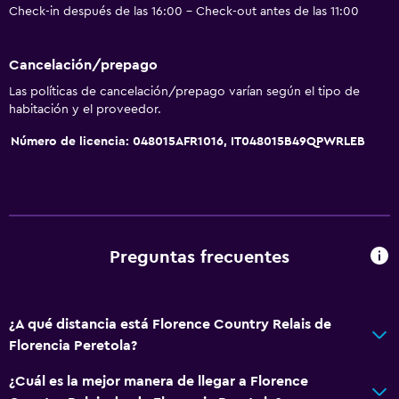
Check-in después de las 16:00 - Check-out antes de las 11:00
Papel higiénico
Baño privado
Cancelación/prepago
Ducha italiana
Las políticas de cancelación/prepago varían según el tipo de
habitación y el proveedor.
Comedor
Número de licencia: 048015AFR1016, IT048015B49QPWRLEB
Tetera eléctrica
Servicio de entrega de comida
Almuerzos para llevar
Menús para dietas especiales (bajo petición)
Preguntas frecuentes
Desayuno en la habitación
La comida se puede entregar en el alojamiento
¿A qué distancia está Florence Country Relais de
Florencia Peretola?
Accesibilidad y adecuación
Mascotas permitidas bajo consulta (pueden aplicar cargos
¿Cuál es la mejor manera de llegar a Florence
extra)