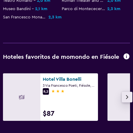
Teatro Romano
2,0 km
Roman Theater and Civic Museum
2,0 km
Perchero
Museo Bandini
2,1 km
Parco di Montececeri
2,3 km
Armario o clóset
San Francesco Monastery
2,3 km
Salud y seguridad
Limpieza diaria
Cámaras CCTV en zonas comunes
Hoteles favoritos de momondo en Fiésole
Cámaras CCTV en el exterior
Sistema de entretenimiento
Hotel Villa Bonelli
3 Via Francesco Poeti, Fiésole, Toscana
TV de pantalla plana
3 estrellas
8,2
TV
$87
Lavandería
Plancha y tabla de planchar