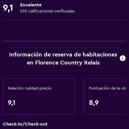
Excelente
9,1
Toallas
530 calificaciones verificadas
Artículos de aseo gratis
Champú
Calefacción
Gel de ducha
Información de reserva de habitaciones
Aire acondicionado
en Florence Country Relais
Papeleras
Baño
Relación calidad-precio
Puntuación de la ubi
Ducha
Gorro de baño
9,1
8,9
Bidé
Secador de pelo
Check-in/Check-out
Aseo