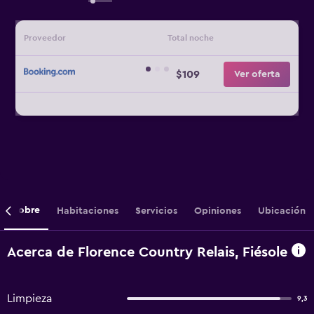
Proveedor
Total noche
$109
Ver oferta
Sobre
Habitaciones
Servicios
Opiniones
Ubicación
Acerca de Florence Country Relais, Fiésole
Limpieza
9,3