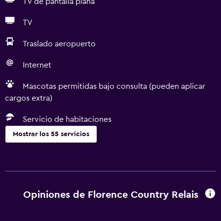
TV de pantalla plana
TV
Traslado aeropuerto
Internet
Mascotas permitidas bajo consulta (pueden aplicar
cargos extra)
Servicio de habitaciones
Mostrar los 55 servicios
Servicios básicos
Wifi gratis
Wifi disponible en todas las instalaciones
Opiniones de Florence Country Relais
Internet
Ropa de cama