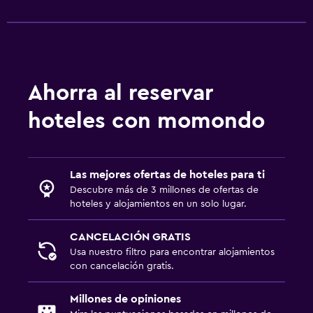
Zona de trabajo
Escritorio
Ideal para familias
Ahorra al reservar
Cuna/cama nido disponibles
hoteles con momondo
Las mejores ofertas de hoteles para ti
Descubre más de 3 millones de ofertas de
hoteles y alojamientos en un solo lugar.
CANCELACIÓN GRATIS
Usa nuestro filtro para encontrar alojamientos
con cancelación gratis.
Millones de opiniones