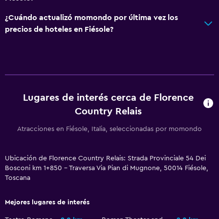
Acceso con llave
¿Cuándo actualizó momondo por última vez los
Botella de agua
precios de hoteles en Fiésole?
Estacionamiento y transporte
Traslado aeropuerto
Estacionamiento gratuito
Lugares de interés cerca de Florence
Estacionamiento privado
Country Relais
Aire libre
Atracciones en Fiésole, Italia, seleccionadas por momondo
Terraza/patio
Muebles de exterior
Ubicación de Florence Country Relais: Strada Provinciale 54 Dei
Bosconi km 1+850 - Traversa Via Pian di Mugnone, 50014 Fiésole,
Jardín
Toscana
Habitación
Mejores lugares de interés
Enchufe cerca de la cama