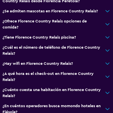
Country Relais desde Florencia Peretola?
Para no fumadores
¿Se admiten mascotas en Florence Country Relais?
Almohada sin plumas
¿Ofrece Florence Country Relais opciones de
Plantas superiores accesibles por escaleras
comida?
Áreas designadas para fumadores
¿Tiene Florence Country Relais piscina?
General
¿Cuál es el número de teléfono de Florence Country
Relais?
Ventana
Vista al jardín
¿Hay wifi en Florence Country Relais?
Piso de mosaico/mármol
¿A qué hora es el check-out en Florence Country
Espacio de almacenamiento
Relais?
¿Cuánto cuesta una habitación en Florence Country
Servicios y facilidades
Relais?
Servicio de conserjería
¿En cuántos operadores busca momondo hoteles en
Servicio de habitaciones
Fiésole?