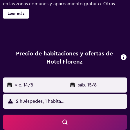
en las zonas comunes y aparcamiento gratuito. Otras
instalaciones incluyen una cafetería, café o té en las zonas
Leer más
comunes y una sala de reuniones. Hotel Florenz ofrece 43
alojamientos con caja fuerte y secador de pelo. Se ofrece
una televisión de pantalla plana en todas las habitaciones.
Los baños están equipados con ducha. Los huéspedes
pueden navegar por la web gracias a nuestro acceso a
Internet wifi gratis. Entre las comodidades especialmente
Precio de habitaciones y ofertas de
pensadas para las personas en viaje de negocios se
Hotel Florenz
incluyen escritorio, sillas de oficina y teléfono. Se ofrece
servicio de limpieza todos los días. Se pueden practicar
las actividades de ocio y esparcimiento que se indican
vie. 14/8
-
sáb. 15/8
más abajo en las instalaciones o cerca del alojamiento (es
posible que se aplique un recargo).
2 huéspedes, 1 habitación