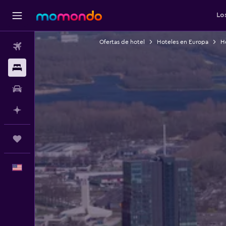
Lo
Ofertas de hotel
Hoteles en Europa
Ho
Vuelos
Alojamientos
Autos
Planifica con IA
Trips
Español