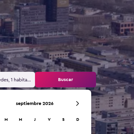
Buscar
des, 1 habitación
septiembre 2026
M
M
J
V
S
D