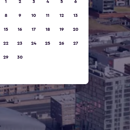
1
2
3
4
5
6
8
9
10
11
12
13
15
16
17
18
19
20
22
23
24
25
26
27
29
30