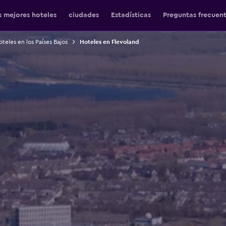
s mejores hoteles
ciudades
Estadísticas
Preguntas frecuen
teles en los Países Bajos
Hoteles en Flevoland