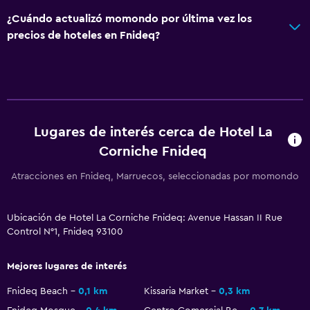
Ascensor
¿Cuándo actualizó momondo por última vez los
Ascensor disponible
precios de hoteles en Fnideq?
Habitación hipoalergénica
Para no fumadores
Áreas designadas para fumadores
Servicios y facilidades
Lugares de interés cerca de Hotel La
Corniche Fnideq
Servicio de habitaciones
Acceso con llave
Atracciones en Fnideq, Marruecos, seleccionadas por momondo
Capilla/templo
Check-in/check-out privado
Ubicación de Hotel La Corniche Fnideq: Avenue Hassan II Rue
Control N°1, Fnideq 93100
Recepción 24 horas
Mejores lugares de interés
Baño
Fnideq Beach
0,1 km
Kissaria Market
0,3 km
Tina de baño