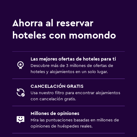
Estacionamiento gratuito
Estacionamiento privado
Ahorra al reservar
hoteles con momondo
Aire libre
Terraza/patio
Terraza
Las mejores ofertas de hoteles para ti
Descubre más de 3 millones de ofertas de
Zona de trabajo
hoteles y alojamientos en un solo lugar.
Fax/fotocopiadora
CANCELACIÓN GRATIS
Escritorio
Usa nuestro filtro para encontrar alojamientos
con cancelación gratis.
Lavandería
Millones de opiniones
Plancha para pantalones
Mira las puntuaciones basadas en millones de
opiniones de huéspedes reales.
Ideal para familias