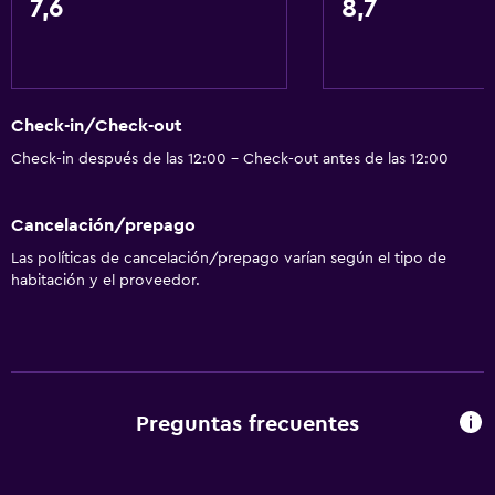
7,6
8,7
Minibar
Almuerzos para llevar
Menús para dietas especiales (bajo petición)
Check-in/Check-out
Restaurante
Check-in después de las 12:00 - Check-out antes de las 12:00
Desayuno en la habitación
Nevera
Cancelación/prepago
La comida se puede entregar en el alojamiento
Las políticas de cancelación/prepago varían según el tipo de
Comedor
habitación y el proveedor.
General
Acceso a la playa
Habitaciones familiares
Preguntas frecuentes
Vista al mar
Vista al patio interior