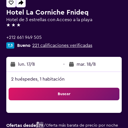
Hotel La Corniche Fnideq
Hotel de 3 estrellas con Acceso a la playa
3 estrellas
+212 661 949 505
Bueno
221 calificaciones verificadas
7,3
lun. 17/8
-
mar. 18/8
2 huéspedes, 1 habitación
Buscar
Ofertas desde
$79
/
Oferta más barata de precio por noche