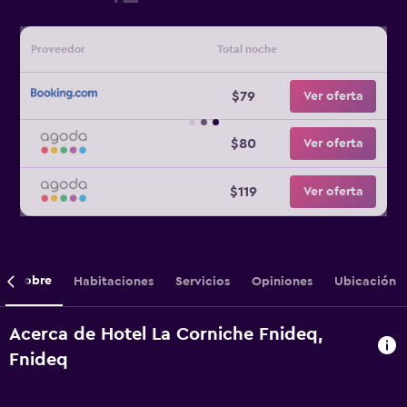
Proveedor
Total noche
$79
Ver oferta
$80
Ver oferta
$119
Ver oferta
Sobre
Habitaciones
Servicios
Opiniones
Ubicación
Acerca de Hotel La Corniche Fnideq,
Fnideq