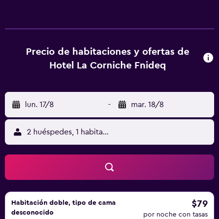
En Hotel La Corniche Fnideq, las habitaciones disponen de
escritorio y TV de pantalla plana, y algunas también
ofrecen balcón. En la recepción se habla árabe, inglés,
español y francés, y el personal está dispuesto a ayudar en
cualquier momento.
Precio de habitaciones y ofertas de
Hotel La Corniche Fnideq
lun. 17/8
-
mar. 18/8
2 huéspedes, 1 habitación
$79
Habitación doble, tipo de cama
desconocido
por noche con tasas