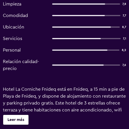
Limpieza
7,8
Comodidad
7,7
Ubicación
8,7
Servicios
7,1
Personal
8,2
Relación calidad-
7,6
precio
Hotel La Corniche Fnideq está en Fnideq, a 15 min a pie de
Playa de Fnideq, y dispone de alojamiento con restaurante
y parking privado gratis. Este hotel de 3 estrellas ofrece
terraza y tiene habitaciones con aire acondicionado, wifi
gratis y baño privado. El hotel tiene habitaciones
Leer más
familiares. En el hotel, todas las habitaciones tienen patio.