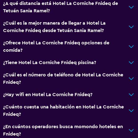
¿A qué distancia está Hotel La Corniche Fnideq de
Sofá
Tetuán Sania Ramel?
Teléfono
¿Cuál es la mejor manera de llegar a Hotel La
Piso de mosaico/mármol
Corniche Fnideq desde Tetuán Sania Ramel?
Vista a la ciudad
¿Ofrece Hotel La Corniche Fnideq opciones de
comida?
Salud y seguridad
Limpieza diaria
¿Tiene Hotel La Corniche Fnideq piscina?
Botiquín de primeros auxilios
¿Cuál es el número de teléfono de Hotel La Corniche
Cámaras CCTV en zonas comunes
Fnideq?
Cámaras CCTV en el exterior
¿Hay wifi en Hotel La Corniche Fnideq?
Detector de monóxido de carbono
¿Cuánto cuesta una habitación en Hotel La Corniche
Seguridad las 24 horas
Fnideq?
¿En cuántos operadores busca momondo hoteles en
Accesibilidad y adecuación
Fnideq?