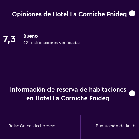
Wifi gratis
Dispositivo hotspot móvil
Opiniones de Hotel La Corniche Fnideq
Wifi disponible en todas las instalaciones
Internet
Bueno
7,3
Toallas
221 calificaciones verificadas
Extinguidor
Artículos de aseo gratis
Champú
Alarma de humo
Información de reserva de habitaciones
Calefacción
en Hotel La Corniche Fnideq
Gel de ducha
Aire acondicionado
Papeleras
Relación calidad-precio
Puntuación de la ubi
Comedor