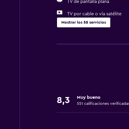
TV de pantalla plana
TV por cable o vía satélite
Mostrar los 58 servicios
Servicios básicos
Wifi gratis
Wifi disponible en todas las instal
Internet
Toallas
Extinguidor
Artículos de aseo gratis
Muy bueno
8,3
Champú
551 calificaciones verificada
Alarma de humo
Calefacción
Gel de ducha