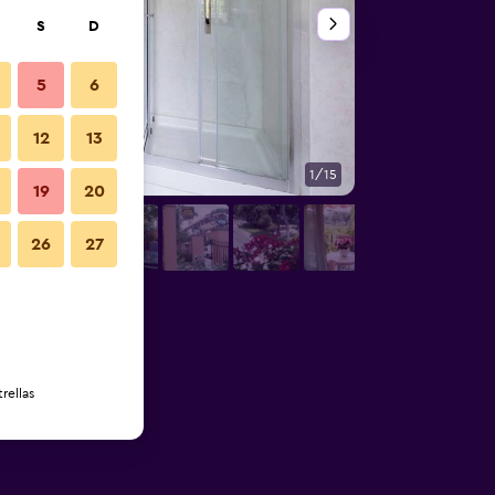
S
D
5
6
12
13
1/15
Otros
19
20
26
27
rellas