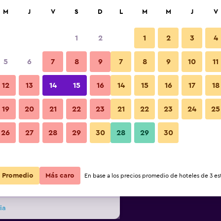
car
M
J
V
S
D
L
M
M
J
V
1
2
1
2
3
4
ás barata de precio por noche
5
6
7
8
9
7
8
9
10
11
Baño
r
Total noche
12
13
14
15
16
14
15
16
17
18
19
20
21
22
23
21
22
23
24
25
$104
Ver oferta
Fotos
26
27
28
29
30
28
29
30
$135
Ver oferta
Promedio
Más caro
En base a los precios promedio de hoteles de 3 est
$183
Ver oferta
ia