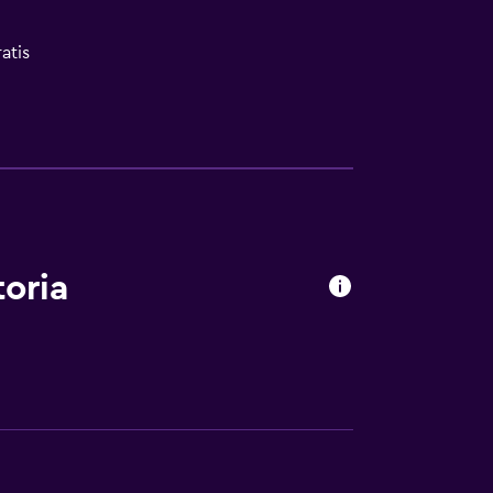
atis
ión
madores disponibles
 consulta (pueden aplicar cargos extra)
toria
ibles por ascensor