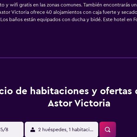
o y wifi gratis en las zonas comunes. También encontrarás un
 Astor Victoria ofrece 40 alojamientos con caja fuerte y secad
 Los baños están equipados con ducha y bidé. Este hotel en Fo
onas de negocios incluyen escritorio y teléfono. Se ofrece ser
y esparcimiento que se indican más abajo en las instalaciones 
cio de habitaciones y ofertas
Astor Victoria
15/8
2 huéspedes, 1 habitación