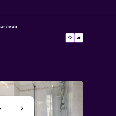
tor Victoria
6