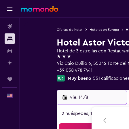
Vuelos
Ofertas de hotel
Hoteles en Europa
Ho
Alojamientos
Hotel Astor Victo
Autos
Hotel de 3 estrellas con Restauran
3 estrellas
Planifica con IA
Via Caio Duilio 6, 55042 Forte dei
+39 058 478 7441
Muy bueno
551 calificacione
8,3
Trips
Español
vie. 14/8
-
2 huéspedes, 1 habitación