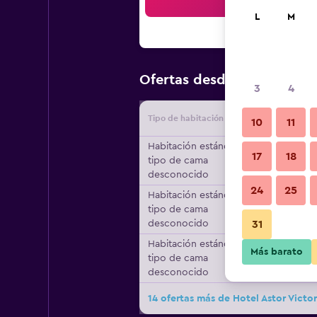
Bus
L
M
$104
Ofertas desde
/
Oferta m
3
4
Tipo de habitación
Proveedo
10
11
Habitación estándar,
17
18
tipo de cama
desconocido
24
25
Habitación estándar,
tipo de cama
desconocido
31
Habitación estándar,
Más barato
tipo de cama
desconocido
14 ofertas más de Hotel Astor Victor