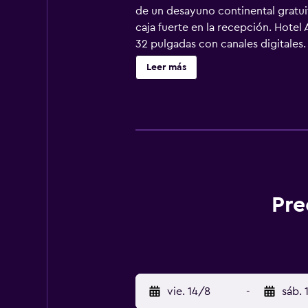
de un desayuno continental gratuit
caja fuerte en la recepción. Hotel
32 pulgadas con canales digitales.
gratis. Los servicios para las pers
Leer más
practicar las actividades de ocio 
aplique un recargo).
Pre
vie. 14/8
-
sáb. 