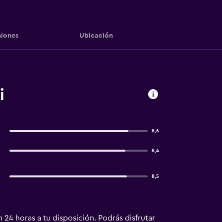
iones
Ubicación
i
8,6
8,4
8,5
24 horas a tu disposición. Podrás disfrutar