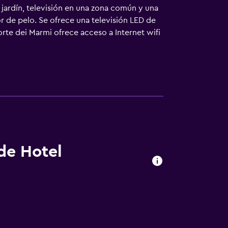
 jardín, televisión en una zona común y una
or de pelo. Se ofrece una televisión LED de
rte dei Marmi ofrece acceso a Internet wifi
vicio de limpieza todos los días. Se pueden
o cerca del alojamiento (es posible que se
 de Hotel