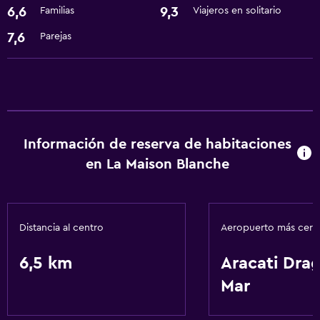
6,6
9,3
Familias
Viajeros en solitario
Minibar
7,6
Parejas
Actividades
Bicicletas
Servicios y facilidades
Cambio de divisas
Información de reserva de habitaciones
en La Maison Blanche
Ideal para familias
Cuidado de niños o guardería
Distancia al centro
Aeropuerto más cer
Servicios básicos
6,5 km
Aracati Dra
Aire acondicionado
Mar