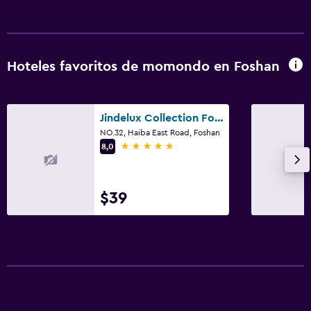
Hoteles favoritos de momondo en Foshan
Jindelux Collection Foshan
NO.32, Haiba East Road, Foshan
5 estrellas
8,0
$39