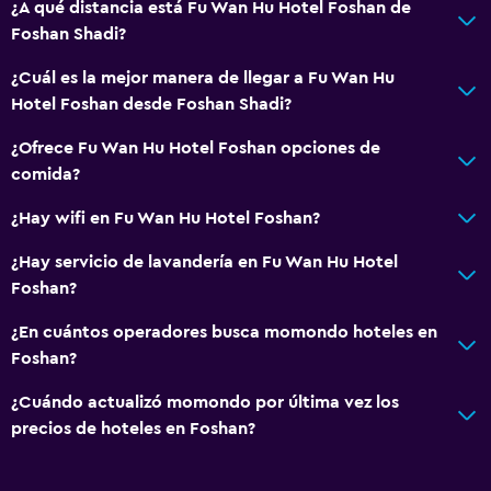
¿A qué distancia está Fu Wan Hu Hotel Foshan de
Foshan Shadi?
Comedor
Restaurante
¿Cuál es la mejor manera de llegar a Fu Wan Hu
Hotel Foshan desde Foshan Shadi?
General
¿Ofrece Fu Wan Hu Hotel Foshan opciones de
Espacio de almacenamiento
comida?
¿Hay wifi en Fu Wan Hu Hotel Foshan?
Salud y seguridad
¿Hay servicio de lavandería en Fu Wan Hu Hotel
Caja fuerte
Foshan?
¿En cuántos operadores busca momondo hoteles en
Foshan?
¿Cuándo actualizó momondo por última vez los
precios de hoteles en Foshan?