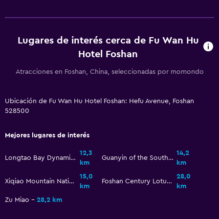
Lugares de interés cerca de Fu Wan Hu
Hotel Foshan
Atracciones en Foshan, China, seleccionadas por momondo
Ubicación de Fu Wan Hu Hotel Foshan: Hefu Avenue, Foshan
528500
Mejores lugares de interés
12,3
14,2
Longtao Bay Dynamic Watertown
Guanyin of the South China Sea Mount Xiqiao
km
km
15,0
28,0
Xiqiao Mountain National Forest Park
Foshan Century Lotus Stadium
km
km
Zu Miao
28,2 km