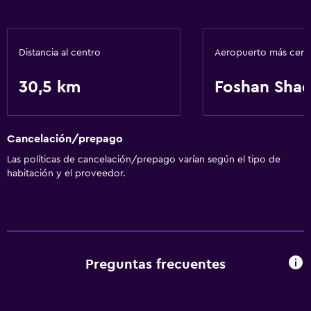
Recepción 24 horas
Servicios básicos
Distancia al centro
Aeropuerto más cer
Wifi gratis
30,5 km
Foshan Shad
Aire acondicionado
Spa
Cancelación/prepago
Sauna
Las políticas de cancelación/prepago varían según el tipo de
Spa
habitación y el proveedor.
Accesibilidad y adecuación
Ascensor
Preguntas frecuentes
Lavandería
Servicios de lavandería/tintorería