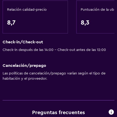
Baño
Relación calidad-precio
Puntuación de la ubi
Ducha
Gorro de baño
8,7
8,3
Baño pequeño adicional
Secador de pelo
Check-in/Check-out
Aseo
Check-in después de las 14:00 - Check-out antes de las 12:00
Papel higiénico
Baño privado
Cancelación/prepago
Las políticas de cancelación/prepago varían según el tipo de
Servicios y facilidades
habitación y el proveedor.
Servicio de despertador
Caja fuerte
Servicio de habitaciones
Acceso con tarjeta
Preguntas frecuentes