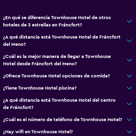
Check-out exprés
Recepción 24 horas
¿En qué se diferencia Townhouse Hotel de otros
hoteles de 3 estrellas en Fráncfort?
Accesibilidad y adecuación
Ascensor
¿A qué distancia está Townhouse Hotel de Fráncfort
del Meno?
Ascensor disponible
Habitación hipoalergénica
¿Cuál es la mejor manera de llegar a Townhouse
Hotel desde Fráncfort del Meno?
Para no fumadores
Plantas superiores accesibles por ascensor
¿Ofrece Townhouse Hotel opciones de comida?
¿Tiene Townhouse Hotel piscina?
Sistema de entretenimiento
¿A qué distancia está Townhouse Hotel del centro
TV de pantalla plana
de Fráncfort?
Biblioteca
¿Cuál es el número de teléfono de Townhouse Hotel?
TV
¿Hay wifi en Townhouse Hotel?