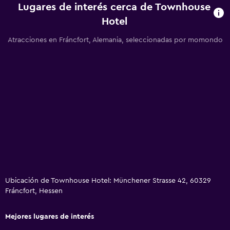
Lugares de interés cerca de Townhouse
Fax/fotocopiadora
Hotel
Escritorio
Atracciones en Fráncfort, Alemania, seleccionadas por momondo
Comedor
Restaurante
Bar/lounge
Salud y seguridad
Limpieza diaria
Caja fuerte
Ideal para familias
Ubicación de Townhouse Hotel: Münchener Strasse 42, 60329
Fráncfort, Hessen
Cuidado de niños o guardería
Cuna/cama nido disponibles
Mejores lugares de interés