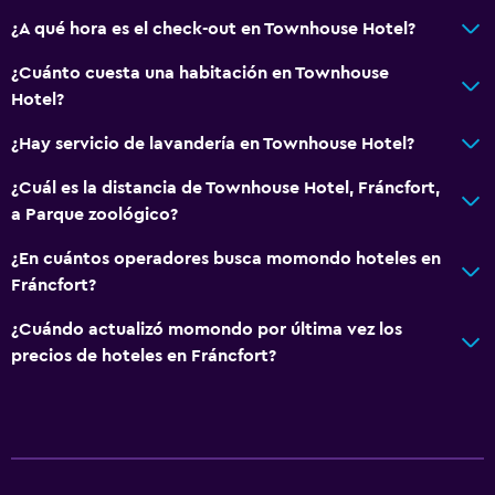
Lavandería
¿A qué hora es el check-out en Townhouse Hotel?
Lavandería
¿Cuánto cuesta una habitación en Townhouse
Servicios de lavandería/tintorería
Hotel?
Plancha y tabla de planchar
¿Hay servicio de lavandería en Townhouse Hotel?
General
¿Cuál es la distancia de Townhouse Hotel, Fráncfort,
Teléfono
a Parque zoológico?
Alfombrado
¿En cuántos operadores busca momondo hoteles en
Espacio de almacenamiento
Fráncfort?
¿Cuándo actualizó momondo por última vez los
Aire libre
precios de hoteles en Fráncfort?
Terraza
Jardín
Zona de trabajo