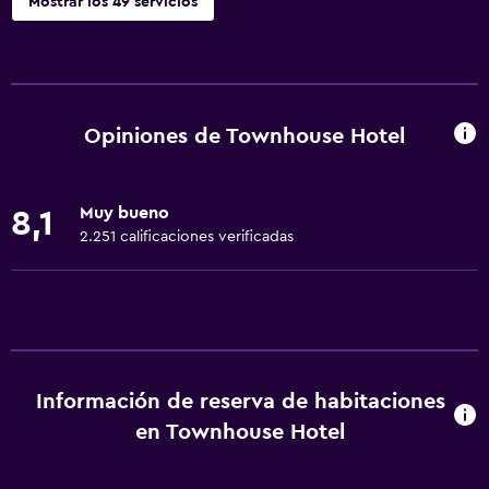
Mostrar los 49 servicios
Servicios básicos
Wifi gratis
Wifi disponible en todas las instalaciones
Opiniones de Townhouse Hotel
Internet
Toallas
Muy bueno
8,1
Artículos de aseo gratis
2.251 calificaciones verificadas
Champú
Alarma de humo
Calefacción
Gel de ducha
Información de reserva de habitaciones
Aire acondicionado
en Townhouse Hotel
Papeleras