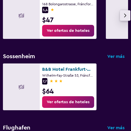
168 Bolongarostrasse, Fráncfort, Hessen
1 estrella
5,4
$47
Ver ofertas de hoteles
Sossenheim
Ver más
B&B Hotel Frankfurt-West
Wilhelm-Fay-Straße 53, Fráncfort, Hessen
3 estrellas
7,7
$64
Ver ofertas de hoteles
Flughafen
Ver más