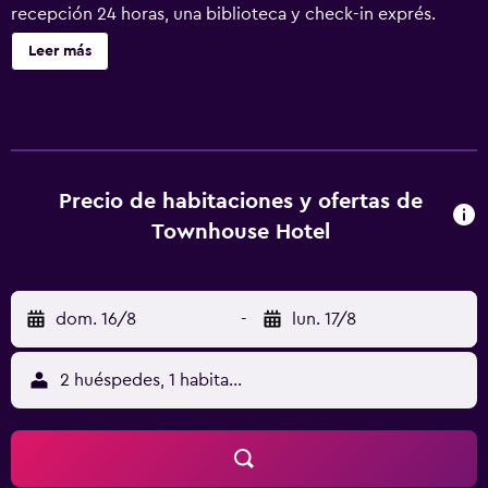
recepción 24 horas, una biblioteca y check-in exprés.
Townhouse Hotel ofrece 30 alojamientos con aire
Leer más
acondicionado, caja fuerte y secador de pelo. Se ofrece
una televisión de pantalla plana con canales por cable. Los
baños están equipados con ducha y artículos de higiene
personal gratuitos. Los huéspedes pueden navegar por la
web gracias a nuestro acceso a Internet wifi gratis. Los
servicios para las personas de negocios incluyen
Precio de habitaciones y ofertas de
escritorio y teléfono. Se ofrece servicio de limpieza todos
Townhouse Hotel
los días.
dom. 16/8
-
lun. 17/8
2 huéspedes, 1 habitación