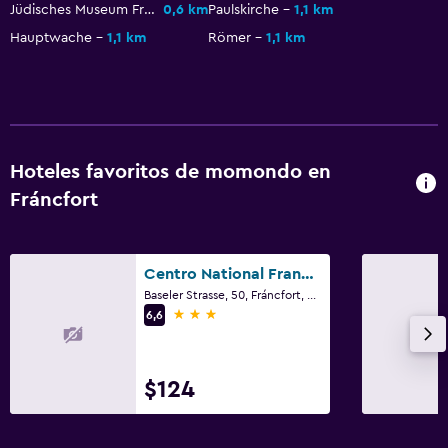
Jüdisches Museum Frankfurt
0,6 km
Paulskirche
1,1 km
Habitación
Hauptwache
1,1 km
Römer
1,1 km
Armario o clóset
Hoteles favoritos de momondo en
Fráncfort
Centro National Frankfurt, Trademark Collection by Wyndham
Baseler Strasse, 50, Fráncfort, Hessen
3 estrellas
6,6
$124