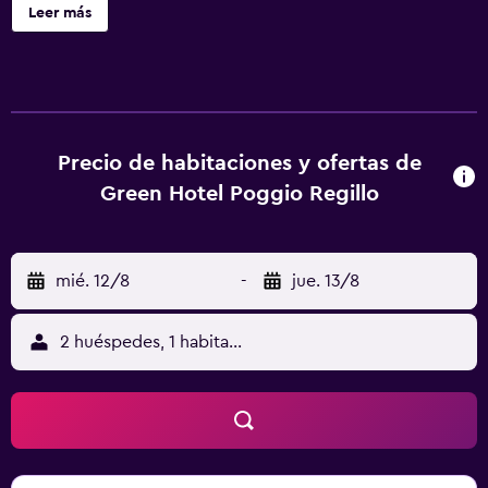
habitaciones con aire acondicionado, wifi gratis y baño
Leer más
privado. Este alojamiento libre de humo está a 16 km de
Estación de metro Anagnina. En el hotel, las habitaciones
disponen de escritorio y TV de pantalla plana. Cada
habitación tiene caja fuerte, algunas ofrecen balcón y
otras también ofrecen vistas a la ciudad. En Green Hotel
Poggio Regillo, las habitaciones incluyen ropa de cama y
Precio de habitaciones y ofertas de
toallas. En el alojamiento se puede disfrutar de un
Green Hotel Poggio Regillo
desayuno buffet. Porta Maggiore está a 23 km del
alojamiento, y Estación de metro Ponte Lungo está a 23
km. El aeropuerto (Aeropuerto de Roma - Ciampino) está
mié. 12/8
-
jue. 13/8
a 13 km, y el alojamiento ofrece servicio de traslado de
pago para ir o volver del aeropuerto.
2 huéspedes, 1 habitación