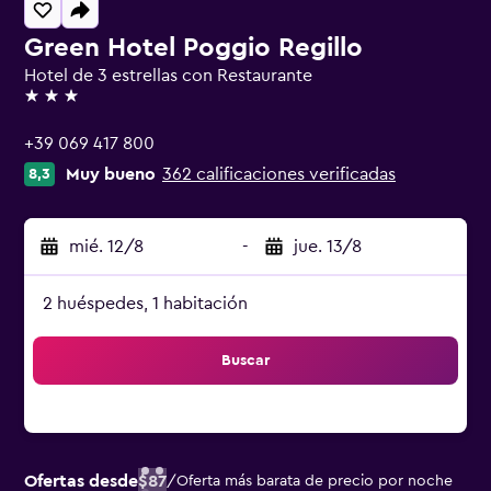
Green Hotel Poggio Regillo
Hotel de 3 estrellas con Restaurante
3 estrellas
+39 069 417 800
Muy bueno
362 calificaciones verificadas
8,3
mié. 12/8
-
jue. 13/8
2 huéspedes, 1 habitación
Buscar
Ofertas desde
$87
/
Oferta más barata de precio por noche