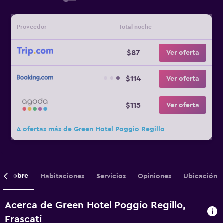
Proveedor
Total noche
$87
Ver oferta
$114
Ver oferta
$115
Ver oferta
4 ofertas más de Green Hotel Poggio Regillo
Sobre
Habitaciones
Servicios
Opiniones
Ubicación
Acerca de Green Hotel Poggio Regillo,
Frascati