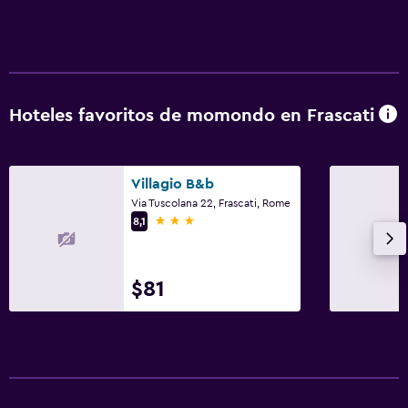
Hoteles favoritos de momondo en Frascati
Villagio B&b
Via Tuscolana 22, Frascati, Rome
3 estrellas
8,1
$81