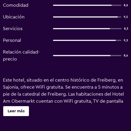
Comodidad
8,6
Ubicación
9,5
Servicios
8,3
Personal
9,2
Relación calidad-
8,4
precio
Este hotel, situado en el centro histórico de Freiberg, en
Sajonia, ofrece WiFi gratuita. Se encuentra a 5 minutos a
pie de la catedral de Freiberg. Las habitaciones del Hotel
Am Obermarkt cuentan con WiFi gratuita, TV de pantalla
plana y escritorio. El baño privado está equipado con
Leer más
bañera o ducha y secador de pelo. A 3 minutos a pie se
halla el castillo de Freudenstein y el Albertpark. Las
piscinas cubiertas y al aire libre de Johannisbad quedan a