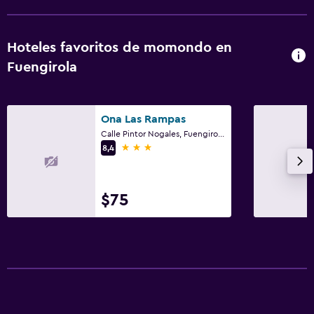
Zona de trabajo
Hoteles favoritos de momondo en
Escritorio
Fuengirola
Ona Las Rampas
Calle Pintor Nogales, Fuengirola, Andalucía
3 estrellas
8,4
$75