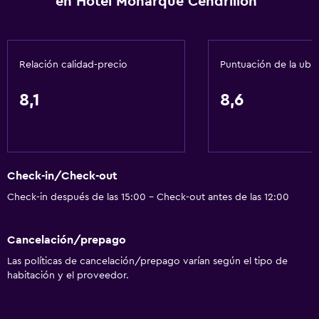
en Hotel Monarque Cendrillón
Cambio de divisas
Baño turco
Recepción 24 horas
Relación calidad-precio
Puntuación de la ubi
Servicios básicos
8,1
8,6
Wifi gratis
Wifi disponible en todas las instalaciones
Internet
Check-in/Check-out
Aire acondicionado
Check-in después de las 15:00 - Check-out antes de las 12:00
Artículos de aseo gratis
Calefacción
Cancelación/prepago
Las políticas de cancelación/prepago varían según el tipo de
Baño
habitación y el proveedor.
Tina de baño
Secador de pelo