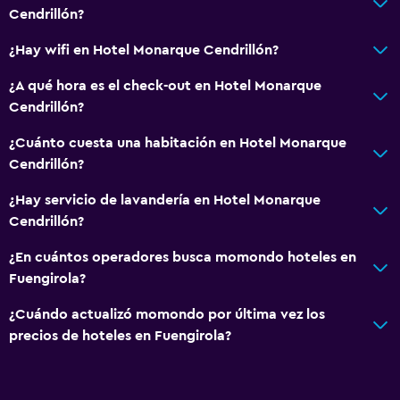
Cendrillón?
TV
¿Hay wifi en Hotel Monarque Cendrillón?
Lavandería
¿A qué hora es el check-out en Hotel Monarque
Lavandería
Cendrillón?
Servicios de lavandería/tintorería
¿Cuánto cuesta una habitación en Hotel Monarque
Cendrillón?
Actividades
¿Hay servicio de lavandería en Hotel Monarque
Tienda de regalos
Cendrillón?
Acceso a la playa
¿En cuántos operadores busca momondo hoteles en
Fuengirola?
General
¿Cuándo actualizó momondo por última vez los
Teléfono
precios de hoteles en Fuengirola?
Espacio de almacenamiento
Salud y seguridad