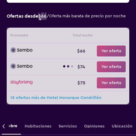
Ofertas desde
$66
/
Oferta más barata de precio por noche
Proveedor
Total noche
$66
Ver oferta
$74
Ver oferta
$75
Ver oferta
18 ofertas más de Hotel Monarque Cendrillón
Sobre
Habitaciones
Servicios
Opiniones
Ubicación