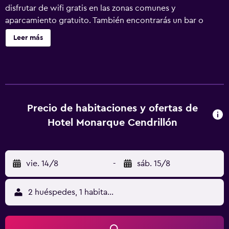
disfrutar de wifi gratis en las zonas comunes y
aparcamiento gratuito. También encontrarás un bar o
lounge, un bar junto a la piscina y 2 cafeterías. Hotel
Leer más
Monarque Cendrillón ofrece 56 alojamientos con aire
acondicionado, caja fuerte y secador de pelo. Las
habitaciones disponen de balcón amueblado. Este hotel
en Fuengirola ofrece acceso a Internet wifi gratis. Los
baños están equipados con bañera y artículos de higiene
personal gratuitos. Los servicios para las personas de
Precio de habitaciones y ofertas de
negocios incluyen escritorio y teléfono. Se ofrece servicio
Hotel Monarque Cendrillón
de limpieza todos los días. En el alojamiento hay piscina
cubierta, piscina al aire libre y bañera de hidromasaje.
Otros servicios de ocio y esparcimiento incluyen sauna.
vie. 14/8
-
sáb. 15/8
Se pueden practicar las actividades de ocio y
esparcimiento que se indican más abajo en las
instalaciones o cerca del alojamiento (es posible que se
2 huéspedes, 1 habitación
aplique un recargo).