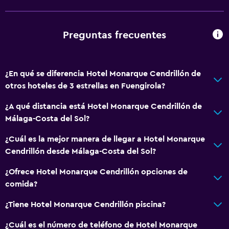
Aseo
Baño privado
Preguntas frecuentes
Aire libre
Terraza
¿En qué se diferencia Hotel Monarque Cendrillón de
otros hoteles de 3 estrellas en Fuengirola?
Terraza/patio
Jardín
¿A qué distancia está Hotel Monarque Cendrillón de
Málaga-Costa del Sol?
Comedor
¿Cuál es la mejor manera de llegar a Hotel Monarque
Restaurante
Cendrillón desde Málaga-Costa del Sol?
Bar/lounge
¿Ofrece Hotel Monarque Cendrillón opciones de
Bar de tapas
comida?
¿Tiene Hotel Monarque Cendrillón piscina?
Sistema de entretenimiento
¿Cuál es el número de teléfono de Hotel Monarque
TV por cable o vía satélite