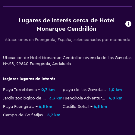
Limpieza diaria
Caja fuerte
Lugares de interés cerca de Hotel
Monarque Cendrillón
Ideal para familias
Atracciones en Fuengirola, España, seleccionadas por momondo
Cuna/cama nido disponibles
Parque infantil
Ubicación de Hotel Monarque Cendrillón: Avenida de Las Gaviotas
Nº.25, 29640 Fuengirola, Andalucía
Estacionamiento y transporte
Mejores lugares de interés
Servicio de traslado (cargo adicional)
Playa Torreblanca
0,7 km
playa de Las Gaviotas
1,0 km
Accesibilidad y adecuación
Jardín zoológico de Fuengirola
3,3 km
Fuengirola Adventure Golf
4,0 km
Playa Fuengirola
4,5 km
Castillo Sohail
4,5 km
Ascensor
Campo de Golf Mijas
5,7 km
Habitación
Armario o clóset