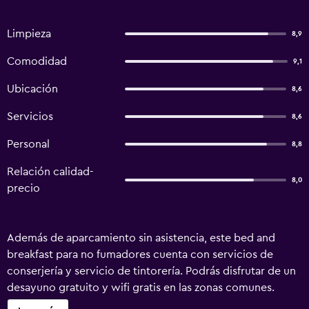
Limpieza
8,9
Comodidad
9,1
Ubicación
8,6
Servicios
8,6
Personal
8,8
Relación calidad-
8,0
precio
Además de aparcamiento sin asistencia, este bed and
breakfast para no fumadores cuenta con servicios de
conserjería y servicio de tintorería. Podrás disfrutar de un
desayuno gratuito y wifi gratis en las zonas comunes.
También encontrarás lavandería, asistencia turística y para