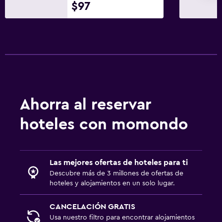
Check-out exprés
$97
Check-in/check-out privado
Recepción 24 horas
Caja fuerte
Baño
Secador de pelo
Ahorra al reservar
Baño privado
hoteles con momondo
Ducha
Bidé
Aseo
Las mejores ofertas de hoteles para ti
Papel higiénico
Descubre más de 3 millones de ofertas de
hoteles y alojamientos en un solo lugar.
Lavandería
CANCELACIÓN GRATIS
Lavandería
Usa nuestro filtro para encontrar alojamientos