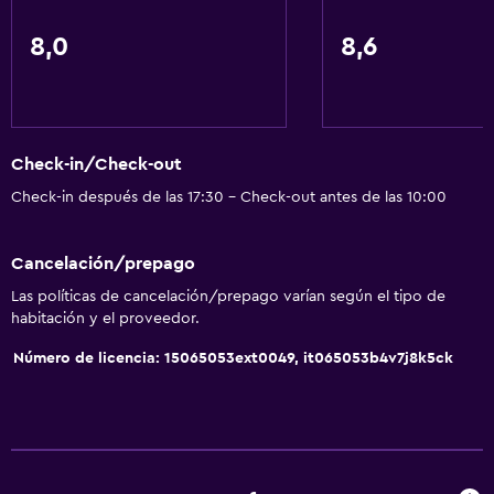
Windsurf
Senderismo
8,0
8,6
Servicios básicos
Wifi disponible en todas las instalaciones
Check-in/Check-out
Internet
Check-in después de las 17:30 - Check-out antes de las 10:00
Ventilador
Extinguidor
Cancelación/prepago
Artículos de aseo gratis
Las políticas de cancelación/prepago varían según el tipo de
Calefacción
habitación y el proveedor.
Aire acondicionado
Número de licencia: 15065053ext0049, it065053b4v7j8k5ck
Wifi gratis
Ropa de cama
Toallas
Champú