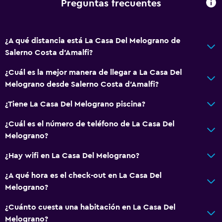
Preguntas frecuentes
Adaptador
Gel de ducha
¿A qué distancia está La Casa Del Melograno de
Toallas/ropa de cama (cargo adicional)
Salerno Costa d'Amalfi?
Papeleras
¿Cuál es la mejor manera de llegar a La Casa Del
Melograno desde Salerno Costa d'Amalfi?
General
¿Tiene La Casa Del Melograno piscina?
Ventana
Habitaciones familiares
¿Cuál es el número de teléfono de La Casa Del
Melograno?
Vista al jardín
Vista a punto de interés
¿Hay wifi en La Casa Del Melograno?
Casilleros
¿A qué hora es el check-out en La Casa Del
Vista a la montaña
Melograno?
Espacio de almacenamiento
¿Cuánto cuesta una habitación en La Casa Del
Acceso a la playa
Melograno?