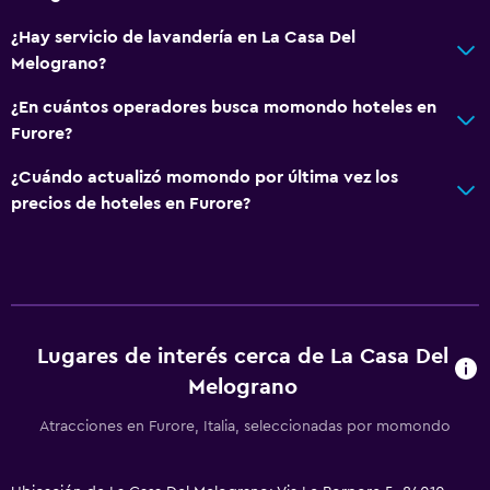
Vista al mar
¿Hay servicio de lavandería en La Casa Del
Habitaciones insonorizadas
Melograno?
Insonorización
¿En cuántos operadores busca momondo hoteles en
Piso de mosaico/mármol
Furore?
Vista a la ciudad
¿Cuándo actualizó momondo por última vez los
Independiente
precios de hoteles en Furore?
Accesibilidad y adecuación
Unidad accesible para personas en silla de ruedas
Hipoalergénico
Lugares de interés cerca de La Casa Del
Almohada hipoalergénica
Melograno
Áreas designadas para fumadores
Atracciones en Furore, Italia, seleccionadas por momondo
Entrada privada
Habitaciones para no fumadores disponibles