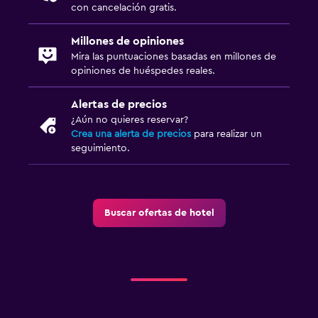
con cancelación gratis.
Servicio de planchado
Servicios de lavandería/tintorería
Millones de opiniones
Mira las puntuaciones basadas en millones de
Plancha para pantalones
opiniones de huéspedes reales.
Tendedero
Alertas de precios
¿Aún no quieres reservar?
Comedor
Crea una alerta de precios
para realizar un
Servicio de entrega de comida
seguimiento.
La comida se puede entregar en el alojamiento
Minibar
Nevera
Buscar ofertas de hotel
Mesa de comedor
Estacionamiento y transporte
Estacionamiento