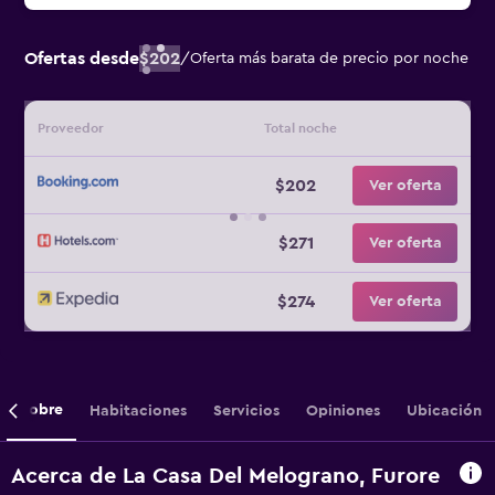
Ofertas desde
$202
/
Oferta más barata de precio por noche
Proveedor
Total noche
$202
Ver oferta
$271
Ver oferta
$274
Ver oferta
Sobre
Habitaciones
Servicios
Opiniones
Ubicación
Acerca de La Casa Del Melograno, Furore