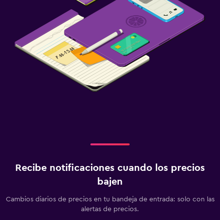
Salud y seguridad
Limpieza diaria
Cámaras CCTV en zonas comunes
Cámaras CCTV en el exterior
Caja fuerte
Habitación
Enchufe cerca de la cama
Perchero
Armario o clóset
Recibe notificaciones cuando los precios
bajen
Zona de trabajo
Cambios diarios de precios en tu bandeja de entrada: solo con las
Fax/fotocopiadora
alertas de precios.
Escritorio