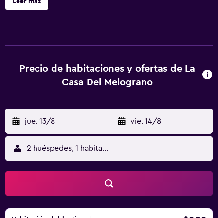
Leer más
la compra de entradas y una peluquería. La Casa del
Melograno ofrece 6 alojamientos con caja fuerte y
secador de pelo. Los huéspedes pueden navegar por la
web gracias a nuestro acceso a Internet wifi gratis. Los
baños están equipados con bañera o ducha, bidé y
artículos de higiene personal gratuitos. Los servicios para
Precio de habitaciones y ofertas de La
las personas de negocios incluyen escritorio y teléfono.
Casa Del Melograno
Se ofrece servicio de limpieza todos los días. Se pueden
practicar las actividades de ocio y esparcimiento que se
indican más abajo en las instalaciones o cerca del
jue. 13/8
-
vie. 14/8
alojamiento (es posible que se aplique un recargo).
2 huéspedes, 1 habitación