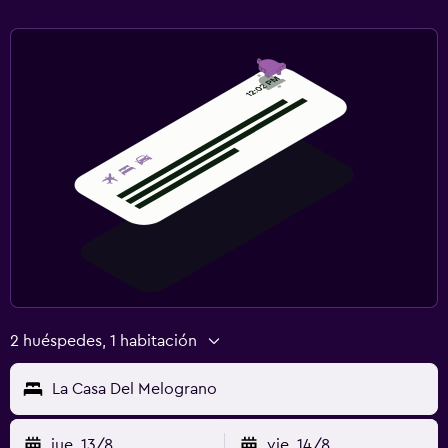
Ideal para familias
Cuna/cama nido disponibles
Barreras de seguridad para niños
Piscina
Toallas para piscina
2 huéspedes, 1 habitación
La Casa Del Melograno
jue. 13/8
vie. 14/8