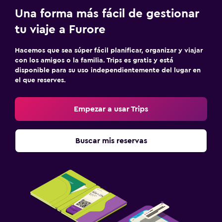
Traslado al aeropuerto (con cargos)
Una forma más fácil de gestionar
Servicio de traslado (cargo adicional)
tu viaje a Furore
Estacionamiento en la calle
Hacemos que sea súper fácil planificar, organizar y viajar
con los amigos o la familia. Trips es gratis y está
Sistema de entretenimiento
disponible para su uso independientemente del lugar en
TV de pantalla plana
el que reserves.
Radio
Empezar a usar Trips
Sala de estar/TV compartida
TV
Buscar mis reservas
Aire libre
Comedor al aire libre
Terraza/patio
Sillas de playa
Terraza