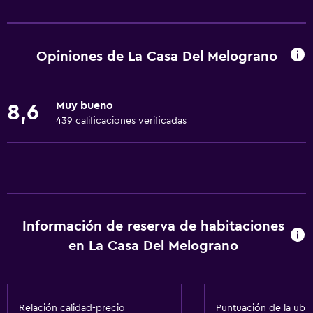
Actividades
Acceso a la playa
Bicicletas
Opiniones de La Casa Del Melograno
Pesca
Canotaje
Muy bueno
8,6
Ciclismo
439 calificaciones verificadas
Submarinismo
Buceo
Buceo
Clases de cocina
Información de reserva de habitaciones
Salón de belleza
en La Casa Del Melograno
Paseos a caballo
Mesa de billar
Instalaciones para deportes acuáticos
Relación calidad-precio
Puntuación de la ubi