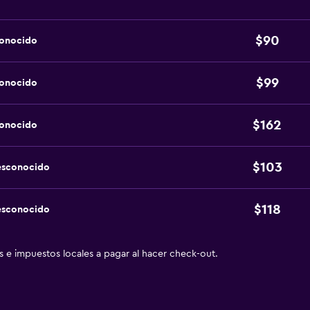
$90
conocido
$99
conocido
$162
conocido
$103
esconocido
$118
esconocido
as e impuestos locales a pagar al hacer check-out.