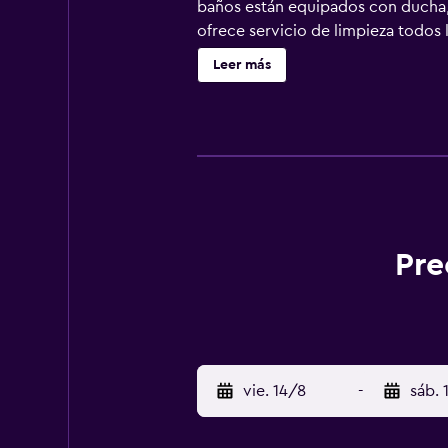
baños están equipados con ducha, b
ofrece servicio de limpieza todos 
de ocio y esparcimiento incluyen 
Leer más
instalaciones o cerca del alojamie
Pre
vie. 14/8
-
sáb. 