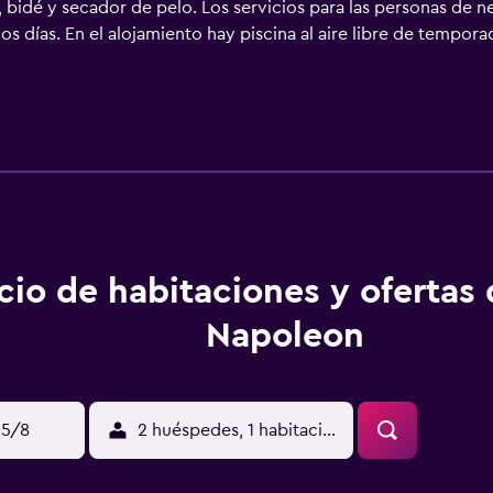
idé y secador de pelo. Los servicios para las personas de ne
los días. En el alojamiento hay piscina al aire libre de tempor
gimnasio. Se pueden practicar las actividades de ocio y espar
nto (es posible que se aplique un recargo).
cio de habitaciones y ofertas
Napoleon
15/8
2 huéspedes, 1 habitación