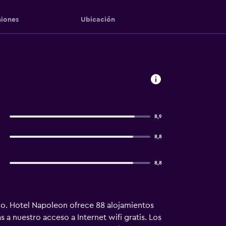
iones
Ubicación
8,9
8,8
8,8
io. Hotel Napoleon ofrece 88 alojamientos
a nuestro acceso a Internet wifi gratis. Los