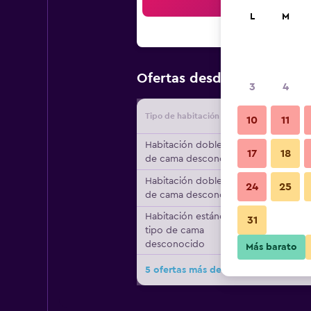
Bus
L
M
$90
Ofertas desde
/
Oferta má
3
4
Tipo de habitación
Proveedo
10
11
Habitación doble, tipo
17
18
de cama desconocido
Habitación doble, tipo
24
25
de cama desconocido
Habitación estándar,
31
tipo de cama
desconocido
Más barato
5 ofertas más de Hotel Napoleon