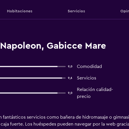
Habitaciones
Servicios
Opin
 Napoleon, Gabicce Mare
Comodidad
9,0
Servicios
9,6
Relación calidad-
9,0
precio
ran fantásticos servicios como bañera de hidromasaje o gimnas
caja fuerte. Los huéspedes pueden navegar por la web gracias 