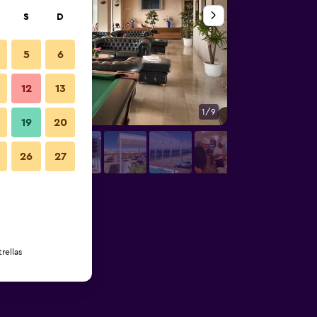
S
D
5
6
12
13
1/9
Sala de estar
19
20
26
27
rellas