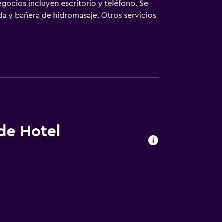
gocios incluyen escritorio y teléfono. Se
ada y bañera de hidromasaje. Otros servicios
cimiento que se indican más abajo en las
 de Hotel