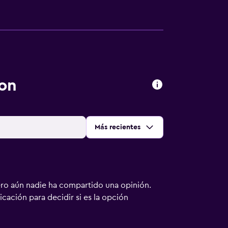
on
Ordenar por
:
Más recientes
ero aún nadie ha compartido una opinión.
bicación para decidir si es la opción