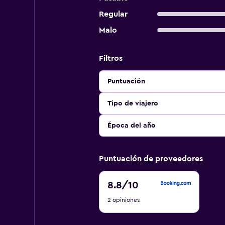
Regular
Malo
Filtros
Puntuación
Tipo de viajero
Época del año
Puntuación de proveedores
8.8
8.8
/10
de
2 opiniones
10