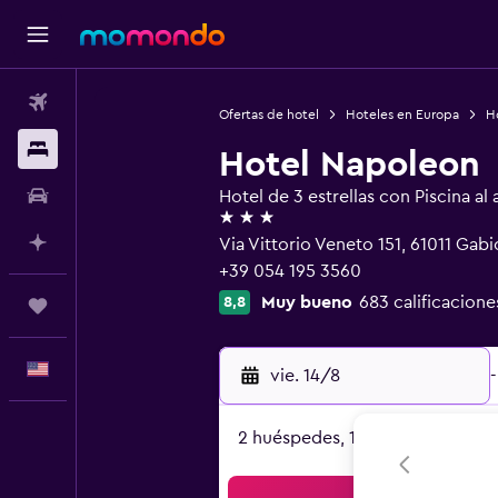
Vuelos
Ofertas de hotel
Hoteles en Europa
Ho
Alojamientos
Hotel Napoleon
Autos
Hotel de 3 estrellas con Piscina al a
3 estrellas
Planifica con IA
Via Vittorio Veneto 151, 61011 Gab
+39 054 195 3560
Muy bueno
683 calificacione
8,8
Trips
Español
vie. 14/8
-
2 huéspedes, 1 habitación