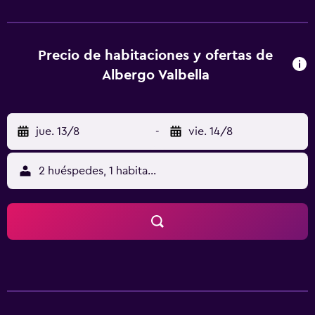
gratuitos. La zona es ideal para practicar esquí, y en
Albergo Valbella hay alquiler de equipamiento de esquí. El
aeropuerto (Aeropuerto de Treviso) está a 87 km.
Precio de habitaciones y ofertas de
Albergo Valbella
jue. 13/8
-
vie. 14/8
2 huéspedes, 1 habitación