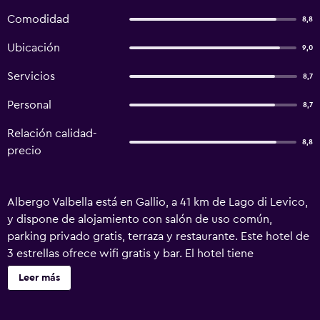
Comodidad
8,8
Ubicación
9,0
Servicios
8,7
Personal
8,7
Relación calidad-
8,8
precio
Albergo Valbella está en Gallio, a 41 km de Lago di Levico,
y dispone de alojamiento con salón de uso común,
parking privado gratis, terraza y restaurante. Este hotel de
3 estrellas ofrece wifi gratis y bar. El hotel tiene
habitaciones familiares. En el hotel, cada habitación
Leer más
cuenta con escritorio. Las unidades del alojamiento están
equipadas con TV de pantalla plana y artículos de aseo