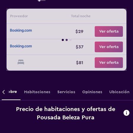
Proveedor
Total noche
$29
Ver oferta
$37
Ver oferta
$81
Ver oferta
Sobre
Habitaciones
Servicios
Opiniones
Ubicación
Precio de habitaciones y ofertas de
Pousada Beleza Pura