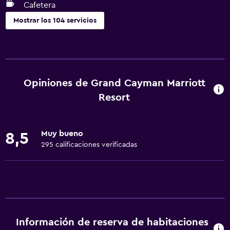
Cafetera
Mostrar los 104 servicios
General
Habitaciones familiares
Vista al jardín
Opiniones de Grand Cayman Marriott
Piso de parquet o madera noble
Resort
Vista al patio interior
Posibilidad de habitaciones conectadas
Muy bueno
8,5
Espacio de almacenamiento
295 calificaciones verificadas
Vista al mar
Zona de estar
Pantuflas
Sofá
Información de reserva de habitaciones
Insonorización