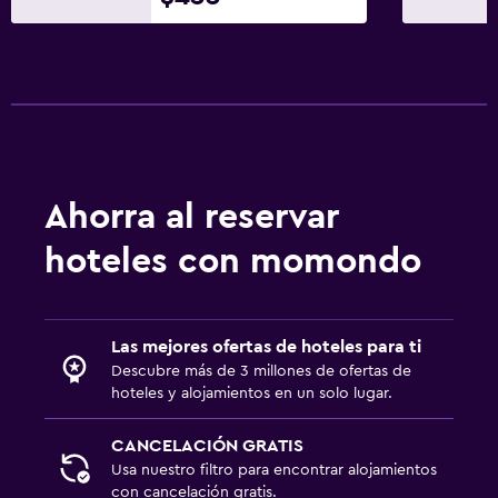
Actividades
Tienda de regalos
Acceso a la playa
Bicicletas
Buceo
Entretenimiento nocturno
Ahorra al reservar
Salón de belleza
hoteles con momondo
Sistema de entretenimiento
TV de pantalla plana
Las mejores ofertas de hoteles para ti
TV por cable o vía satélite
Descubre más de 3 millones de ofertas de
hoteles y alojamientos en un solo lugar.
Servicio de streaming
Radio
CANCELACIÓN GRATIS
Usa nuestro filtro para encontrar alojamientos
TV
con cancelación gratis.