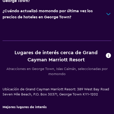
George Town?
Baño
¿Cuándo actualizó momondo por última vez los
Secador de pelo
precios de hoteles en George Town?
Albornoz
Baño privado
Baño compartido
Ducha
Lugares de interés cerca de Grand
Baño pequeño adicional
Cayman Marriott Resort
Tina de baño
Atracciones en George Town, Islas Caimán, seleccionadas por
Aseo
momondo
Papel higiénico
Ubicación de Grand Cayman Marriott Resort: 389 West Bay Road
Accesibilidad y adecuación
Seven Mile Beach, P.O. Box 30371, George Town KY1-1202
Hipoalergénico
Mejores lugares de interés
Para no fumadores