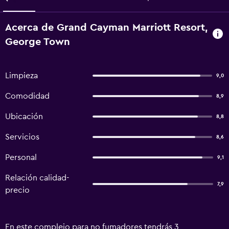
Acerca de Grand Cayman Marriott Resort,
George Town
Limpieza
9,0
Comodidad
8,9
Ubicación
8,8
Servicios
8,6
Personal
9,1
Relación calidad-
7,9
precio
En este complejo para no fumadores tendrás 3