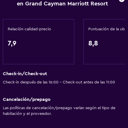
en Grand Cayman Marriott Resort
Teléfono
Vista a la ciudad
Relación calidad-precio
Puntuación de la ubi
Servicios y facilidades
Centro de negocios
7,9
8,8
Renta de autos
Servicio de despertador
Servicio de conserjería
Check-in/Check-out
Cambio de divisas
Check-in después de las 16:00 - Check-out antes de las 11:00
Instalaciones para reuniones
Servicio de habitaciones
Cancelación/prepago
Acceso con tarjeta
Las políticas de cancelación/prepago varían según el tipo de
Check-out exprés
habitación y el proveedor.
Recepción 24 horas