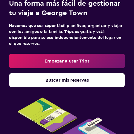
Una forma más fácil de gestionar
Salud y seguridad
tu viaje a George Town
Limpieza diaria
Seguridad las 24 horas
Hacemos que sea súper fácil planificar, organizar y viajar
con los amigos o la familia. Trips es gratis y está
Botiquín de primeros auxilios
disponible para su uso independientemente del lugar en
el que reserves.
Caja fuerte
Empezar a usar Trips
Ideal para familias
Cuna/cama nido disponibles
Buscar mis reservas
Comidas para niños
Club infantil
Servicios de cuidado de niños (con cargos)
Lavandería
Lavandería