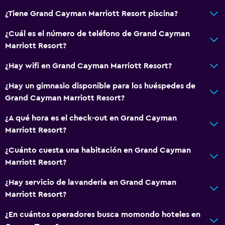
Máquina expendedora (botanas)
¿Tiene Grand Cayman Marriott Resort piscina?
Servicios básicos
¿Cuál es el número de teléfono de Grand Cayman
Marriott Resort?
Wifi disponible en todas las instalaciones
Internet
¿Hay wifi en Grand Cayman Marriott Resort?
Artículos de aseo gratis
¿Hay un gimnasio disponible para los huéspedes de
Alarma de humo
Grand Cayman Marriott Resort?
Aire acondicionado
¿A qué hora es el check-out en Grand Cayman
Wifi gratis
Marriott Resort?
Toallas
¿Cuánto cuesta una habitación en Grand Cayman
Champú
Marriott Resort?
Gel de ducha
¿Hay servicio de lavandería en Grand Cayman
Papeleras
Marriott Resort?
Acondicionador
¿En cuántos operadores busca momondo hoteles en