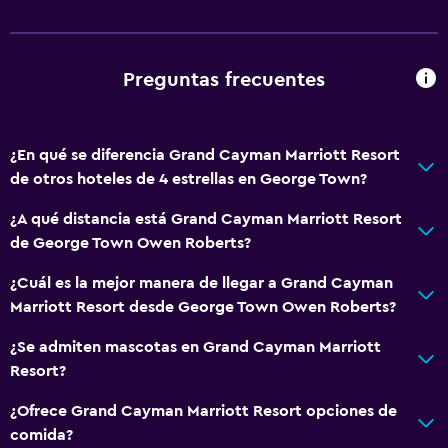
Salas de conferencia
Caja fuerte
Preguntas frecuentes
Comedor
Restaurante
¿En qué se diferencia Grand Cayman Marriott Resort
Bar/lounge
de otros hoteles de 4 estrellas en George Town?
La comida se puede entregar en el alojamiento
¿A qué distancia está Grand Cayman Marriott Resort
Minibar
de George Town Owen Roberts?
Microondas
¿Cuál es la mejor manera de llegar a Grand Cayman
Desayuno en la habitación
Marriott Resort desde George Town Owen Roberts?
Tetera/cafetera
¿Se admiten mascotas en Grand Cayman Marriott
Nevera
Resort?
Cafetera
¿Ofrece Grand Cayman Marriott Resort opciones de
Máquina expendedora (bebidas)
comida?