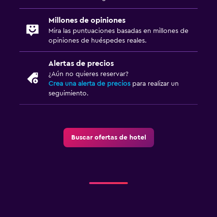
Aire libre
Millones de opiniones
Mira las puntuaciones basadas en millones de
Muebles de exterior
opiniones de huéspedes reales.
Jardín
Alertas de precios
Terraza/patio
¿Aún no quieres reservar?
Sillas de playa
Crea una alerta de precios
para realizar un
seguimiento.
Terraza
Habitación
Buscar ofertas de hotel
Camas extralargas (+2 m)
Enchufe cerca de la cama
Despertador
Sofá cama
Perchero