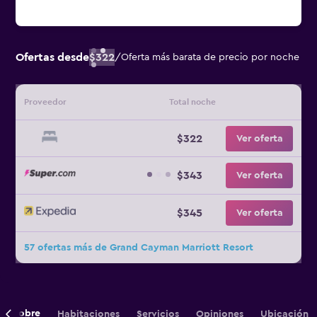
Ofertas desde
$322
/
Oferta más barata de precio por noche
Proveedor
Total noche
$322
Ver oferta
$343
Ver oferta
$345
Ver oferta
57 ofertas más de Grand Cayman Marriott Resort
Sobre
Habitaciones
Servicios
Opiniones
Ubicación