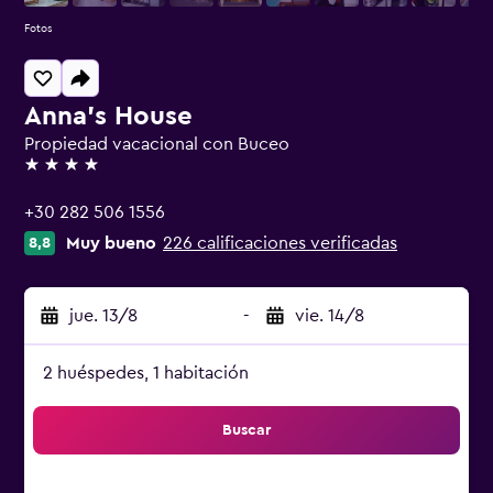
Fotos
Anna's House
Propiedad vacacional con Buceo
4 estrellas
+30 282 506 1556
Muy bueno
226 calificaciones verificadas
8,8
jue. 13/8
-
vie. 14/8
2 huéspedes, 1 habitación
Buscar