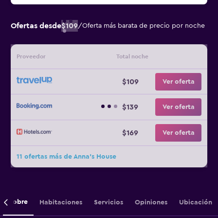
Ofertas desde
$109
/
Oferta más barata de precio por noche
Proveedor
Total noche
$109
Ver oferta
$139
Ver oferta
$169
Ver oferta
11 ofertas más de Anna's House
Sobre
Habitaciones
Servicios
Opiniones
Ubicación