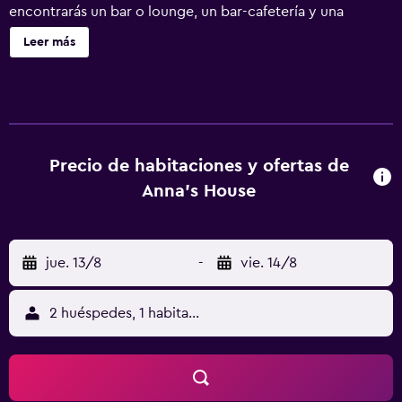
encontrarás un bar o lounge, un bar-cafetería y una
cafetería. Annas House ofrece 45 alojamientos con aire
Leer más
acondicionado, con acceso por pasillos exteriores y caja
fuerte y cafetera y tetera. Las habitaciones disponen de
balcón o patio con mobiliario. Todos los alojamientos
tienen decoraciones diferentes. Se ofrece una televisión
LCD con canales por satélite. En este hotel de 3 estrellas,
los alojamientos incluyen cocina con frigorífico y placa de
Precio de habitaciones y ofertas de
cocina. Los huéspedes pueden navegar por la web gracias
Anna's House
a nuestro acceso a Internet wifi gratis. Los servicios para
las personas de negocios incluyen teléfono con llamadas
locales gratuitas (pueden existir restricciones). Las
jue. 13/8
-
vie. 14/8
habitaciones también incluyen secador de pelo y cortinas
opacas. Se ofrece servicio de limpieza todos los días. En el
alojamiento hay piscina al aire libre y piscina infantil. Otros
2 huéspedes, 1 habitación
servicios de ocio y esparcimiento incluyen gimnasio. Se
pueden practicar las actividades de ocio y esparcimiento
que se indican más abajo en las instalaciones o cerca del
alojamiento (es posible que se aplique un recargo).