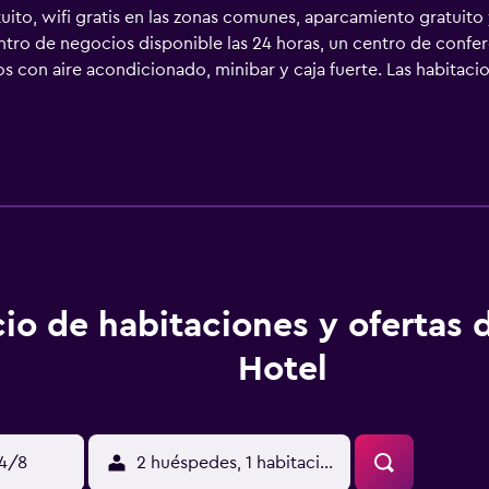
ito, wifi gratis en las zonas comunes, aparcamiento gratuito y
ntro de negocios disponible las 24 horas, un centro de confer
s con aire acondicionado, minibar y caja fuerte. Las habitac
ipcio y ropa de cama de alta calidad. Se ofrece televisión di
tos incluyen cocina con frigorífico. Los baños están equipados
a web gracias a nuestro acceso a Internet gratis (por cable y
madas locales gratuitas (pueden existir restricciones). Las h
ible solicitar juegos de cama hipoalergénicos y tabla de plan
ios de ocio y esparcimiento en este hotel incluyen un centro d
io de habitaciones y ofertas 
Hotel
14/8
2 huéspedes, 1 habitación