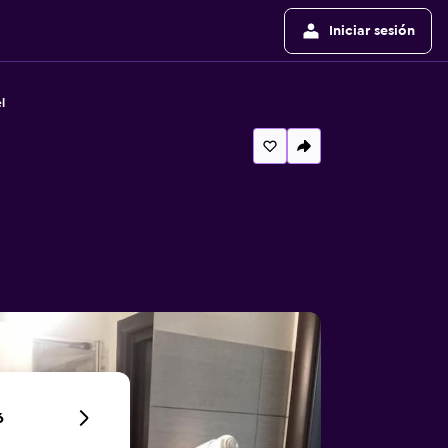
Iniciar sesión
l
6