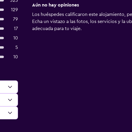
323
Aún no hay opiniones
129
Los huéspedes calificaron este alojamiento, p
79
Echa un vistazo a las fotos, los servicios y la u
17
adecuada para tu viaje.
10
5
10