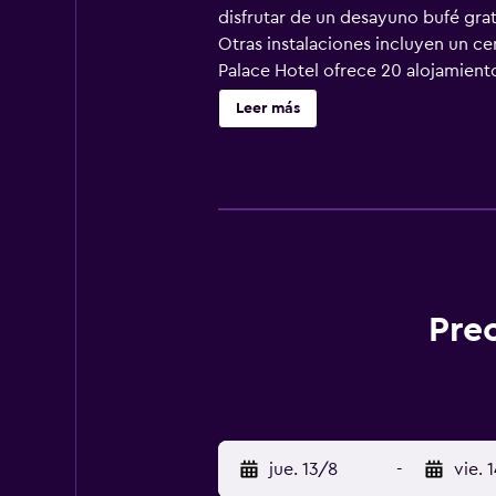
disfrutar de un desayuno bufé gratu
Otras instalaciones incluyen un ce
Palace Hotel ofrece 20 alojamiento
vestidas con sábanas de algodón eg
Leer más
hotel de 4 estrellas, los alojamien
Los huéspedes pueden navegar por l
negocios incluyen teléfono con lla
gratuita y secador de pelo. Es pos
limpieza todos los días. Los servic
Prec
jue. 13/8
-
vie. 