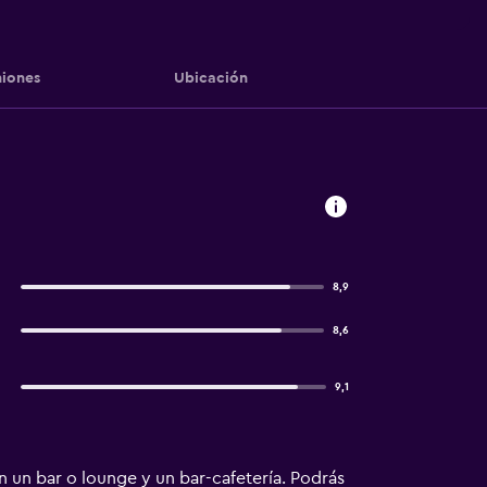
iones
Ubicación
8,9
8,6
9,1
 un bar o lounge y un bar-cafetería. Podrás