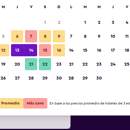
car
M
J
V
S
D
L
M
M
J
V
1
2
1
2
3
4
s barata de precio por noche
5
6
7
8
9
7
8
9
10
11
Baño
r
Total noche
12
13
14
15
16
14
15
16
17
18
19
20
21
22
23
21
22
23
24
25
$74
Ver oferta
Fotos
26
27
28
29
30
28
29
30
$81
Ver oferta
Promedio
Más caro
En base a los precios promedio de hoteles de 3 est
$82
Ver oferta