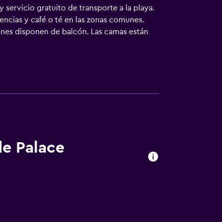
 servicio gratuito de transporte a la playa.
encias y café o té en las zonas comunes.
iones disponen de balcón. Las camas están
gital con canales de suscripción. En este
 con ducha, albornoces, zapatillas y bidé.
 wifi). Los servicios para las personas de
abitaciones también incluyen botella de agua
char con plancha. Se ofrece servicio de
e bienestar abierto las 24 horas.
de Palace