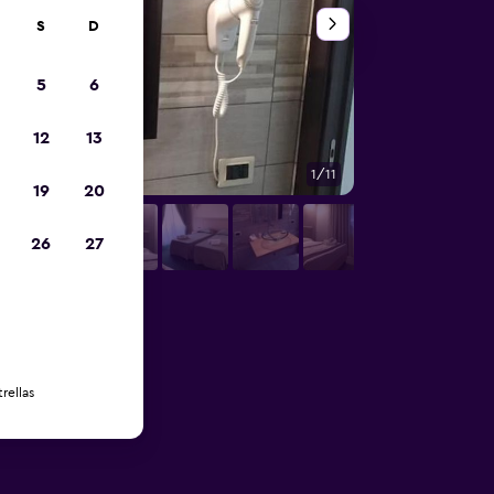
S
D
5
6
12
13
1/11
Vista del exterior
19
20
26
27
rellas