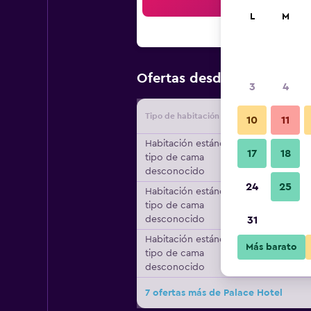
Bus
L
M
$74
Ofertas desde
/
Oferta má
3
4
Tipo de habitación
Proveedo
10
11
Habitación estándar,
17
18
tipo de cama
desconocido
24
25
Habitación estándar,
tipo de cama
desconocido
31
Habitación estándar,
Más barato
tipo de cama
desconocido
7 ofertas más de Palace Hotel