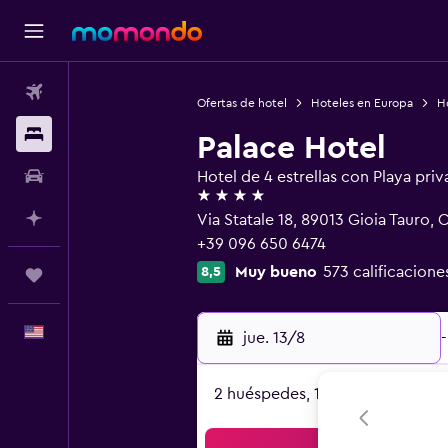
Vuelos
Ofertas de hotel
Hoteles en Europa
Ho
Alojamientos
Palace Hotel
Autos
Hotel de 4 estrellas con Playa priv
4 estrellas
Planifica con IA
Via Statale 18, 89013 Gioia Tauro, C
+39 096 650 6474
Muy bueno
573 calificacione
8,5
Trips
Español
jue. 13/8
-
2 huéspedes, 1 habitación