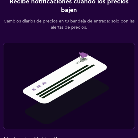
Recibe notificaciones cuando los precios
Check-in/check-out privado
bajen
Botella de agua
Cambios diarios de precios en tu bandeja de entrada: solo con las
alertas de precios.
Capilla/templo
Ideal para familias
Cuna/cama nido disponibles
Libros, DVD, música para niños
Comidas para niños
Equipo infantil para zona de juegos al aire libre
Cubierta para piscina
Periquera
Habitación
Cama plegable