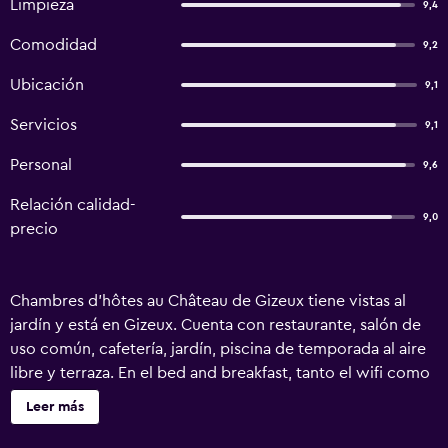
Limpieza
9,4
Comodidad
9,2
Ubicación
9,1
Servicios
9,1
Personal
9,6
Relación calidad-
9,0
precio
Chambres d'hôtes au Château de Gizeux tiene vistas al
jardín y está en Gizeux. Cuenta con restaurante, salón de
uso común, cafetería, jardín, piscina de temporada al aire
libre y terraza. En el bed and breakfast, tanto el wifi como
el parking privado son gratis. Todas las unidades tienen
Leer más
baño privado totalmente equipado con ducha y artículos
de aseo gratuitos. En Chambres d'hôtes au Château de