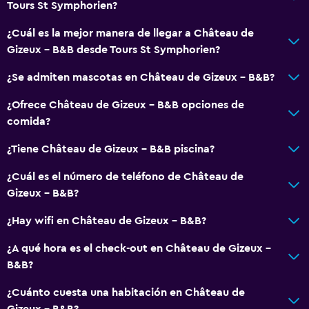
Tours St Symphorien?
Cafetera
¿Cuál es la mejor manera de llegar a Château de
Comedor
Gizeux - B&B desde Tours St Symphorien?
General
¿Se admiten mascotas en Château de Gizeux - B&B?
Habitaciones familiares
¿Ofrece Château de Gizeux - B&B opciones de
Vista al jardín
comida?
Piso de parquet o madera noble
¿Tiene Château de Gizeux - B&B piscina?
Posibilidad de habitaciones conectadas
¿Cuál es el número de teléfono de Château de
Vista a punto de interés
Gizeux - B&B?
Espacio de almacenamiento
¿Hay wifi en Château de Gizeux - B&B?
Chimenea
¿A qué hora es el check-out en Château de Gizeux -
Zona de estar
B&B?
Sofá
¿Cuánto cuesta una habitación en Château de
Habitaciones insonorizadas
Gizeux - B&B?