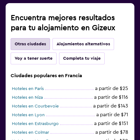
Tendedero
Encuentra mejores resultados
Lavadora
para tu alojamiento en Gizeux
Estacionamiento y transporte
Otras ciudades
Alojamientos alternativos
Estacionamiento gratuito
Estacionamiento privado
Voy a tener suerte
Completa tu viaje
Carga de vehículos eléctricos
Ciudades populares en Francia
Sistema de entretenimiento
a partir de $25
Hoteles en París
TV de pantalla plana
a partir de $116
Hoteles en Niza
Sala de estar/TV compartida
a partir de $143
Hoteles en Courbevoie
TV
a partir de $71
Hoteles en Lyon
a partir de $151
Hoteles en Estrasburgo
Zona de trabajo
a partir de $78
Hoteles en Colmar