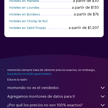
a partir de $30
Hoteles en Marsella
Fax/fotocopiadora
a partir de $135
Hoteles en Lourdes
a partir de $76
Hoteles en Burdeos
Salud y seguridad
Hoteles en Choisy-le-Roi
Limpieza diaria
a partir de $1.207
Hoteles en Saint-Tropez
a partir de $68
Hoteles en Montpellier
Gimnasio
Tenis
momondo siempre trata de obtener precios exactos, sin embargo,
*
los precios no están garantizados
.
Esta es la razón:
momondo no es el vendedor.
Agregamos montones de datos para ti
¿Por qué los precios no son 100% exactos?