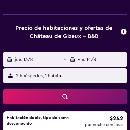
Gizeux se sirve un desayuno continental. Hay barbacoa en
el propio alojamiento, y cerca se puede practicar
senderismo y ciclismo. Château des Réaux está a 20 km
del alojamiento, y Castillo de Langeais está a 21 km. El
Precio de habitaciones y ofertas de
aeropuerto (Aeropuerto de Tours Val de Loire) está a 50
Château de Gizeux - B&B
km.
jue. 13/8
-
vie. 14/8
2 huéspedes, 1 habitación
$242
Habitación doble, tipo de cama
desconocido
por noche con tasas