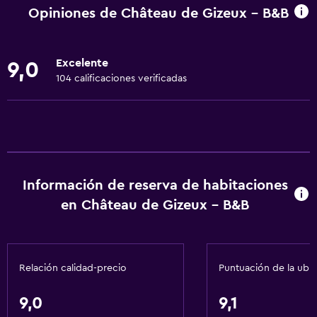
Unidad accesible para personas en silla de ruedas
Opiniones de Château de Gizeux - B&B
Para no fumadores
Lavabo bajo
Excelente
9,0
Fregadero bajo
104 calificaciones verificadas
Áreas designadas para fumadores
Entrada privada
Mascotas permitidas bajo consulta (pueden aplicar cargos
extra)
Accesibilidad
Información de reserva de habitaciones
Ducha adaptada para silla de ruedas
en Château de Gizeux - B&B
Silla para ducha
Estacionamiento accesible
Relación calidad-precio
Puntuación de la ubi
Tina de baño adaptada
Inodoro con barras de apoyo
9,0
9,1
Plantas superiores accesibles por escaleras