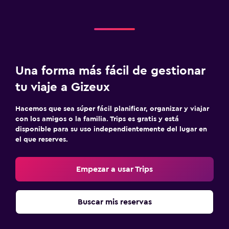
Comedor
Almuerzos para llevar
Menús para dietas especiales (bajo petición)
Restaurante
Una forma más fácil de gestionar
La comida se puede entregar en el alojamiento
tu viaje a Gizeux
Bar de tapas
Hacemos que sea súper fácil planificar, organizar y viajar
Desayuno en la habitación
con los amigos o la familia. Trips es gratis y está
Mesa de comedor
disponible para su uso independientemente del lugar en
el que reserves.
Piscina y spa
Empezar a usar Trips
Piscina climatizada
Piscina al aire libre
Buscar mis reservas
Toallas para piscina
Piscina privada