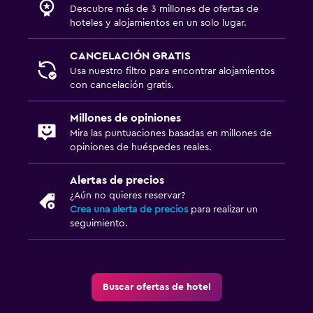
Gel de ducha
Descubre más de 3 millones de ofertas de
hoteles y alojamientos en un solo lugar.
Papeleras
CANCELACIÓN GRATIS
Baño
Usa nuestro filtro para encontrar alojamientos
con cancelación gratis.
Inodoro con cisterna alta
Secador de pelo
Millones de opiniones
Bañera al aire libre
Mira las puntuaciones basadas en millones de
opiniones de huéspedes reales.
Baño privado
Ducha
Alertas de precios
¿Aún no quieres reservar?
Baño adicional
Crea una alerta de precios
para realizar un
Baño pequeño adicional
seguimiento.
Aseo
Papel higiénico
Buscar ofertas de hotel
Ducha italiana