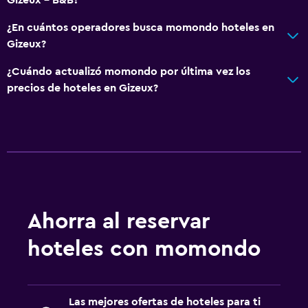
Insonorización
¿En cuántos operadores busca momondo hoteles en
Piso de mosaico/mármol
Gizeux?
Servicios básicos
¿Cuándo actualizó momondo por última vez los
precios de hoteles en Gizeux?
Internet
Ventilador
Extinguidor
Artículos de aseo gratis
Alarma de humo
Calefacción
Ahorra al reservar
Wifi gratis
hoteles con momondo
Ropa de cama
Toallas
Champú
Las mejores ofertas de hoteles para ti