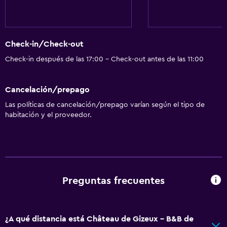
Cocina
Copas
Check-in/Check-out
Tetera eléctrica
Check-in después de las 17:00 - Check-out antes de las 11:00
Utensilios de cocina
Cancelación/prepago
Cocina
Las políticas de cancelación/prepago varían según el tipo de
Cocineta
habitación y el proveedor.
Lavavajillas
Horno
Microondas
Cocina
Preguntas frecuentes
Tetera/cafetera
Tostadora
¿A qué distancia está Château de Gizeux - B&B de
Nevera