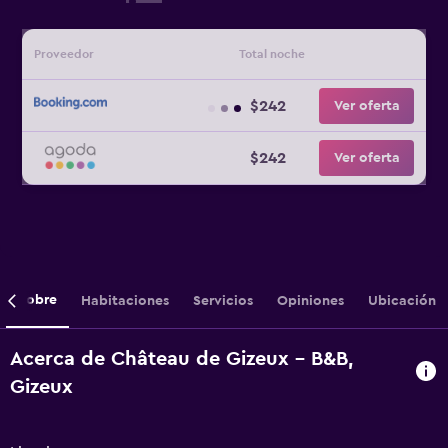
Proveedor
Total noche
$242
Ver oferta
$242
Ver oferta
Sobre
Habitaciones
Servicios
Opiniones
Ubicación
Acerca de Château de Gizeux - B&B,
Gizeux