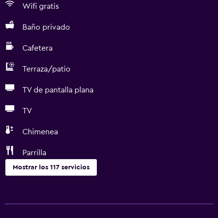
Wifi gratis
Baño privado
Cafetera
Terraza/patio
TV de pantalla plana
TV
Chimenea
Parrilla
Mostrar los 117 servicios
Accesibilidad y adecuación
Unidad ubicada en la planta baja