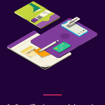
Piscina de agua salada
Masajes
Aire libre
Comedor al aire libre
Muebles de exterior
Área de picnic
Jardín
Terraza/patio
Parrilla
Servicios y facilidades
Instalaciones para reuniones
Servicio de habitaciones
Acceso con llave