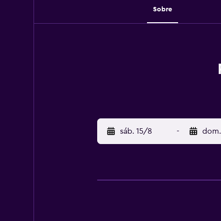
Sobre
sáb. 15/8
-
dom.