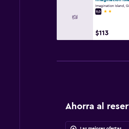
Imagination Island, G
2 estrellas
9,0
$113
Ahorra al res
Las mejores ofertas