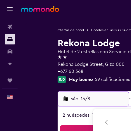
Vuelos
Ofertas de hotel
Hoteles en las Islas Salo
Alojamientos
Rekona Lodge
Autos
Hotel de 2 estrellas con Servicio 
2 estrellas
Planifica con IA
Rekona Lodge Street, Gizo 000
+677 60 368
Muy bueno
59 calificaciones
8,0
Trips
Español
sáb. 15/8
-
2 huéspedes, 1 habitación