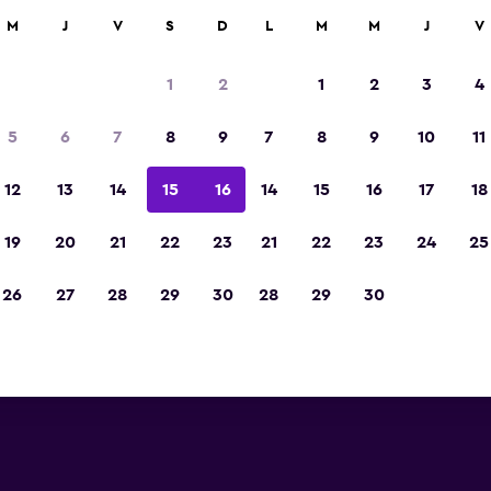
car
M
J
V
S
D
L
M
M
J
V
1
2
1
2
3
4
5
6
7
8
9
7
8
9
10
11
12
13
14
15
16
14
15
16
17
18
Ver precios
19
20
21
22
23
21
22
23
24
25
26
27
28
29
30
28
29
30
Ver precios
Ver precios