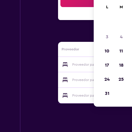
Bus
L
M
3
4
Proveedor
10
11
Proveedor para Rekona Lodge
17
18
24
25
Proveedor para Rekona Lodge
31
Proveedor para Rekona Lodge