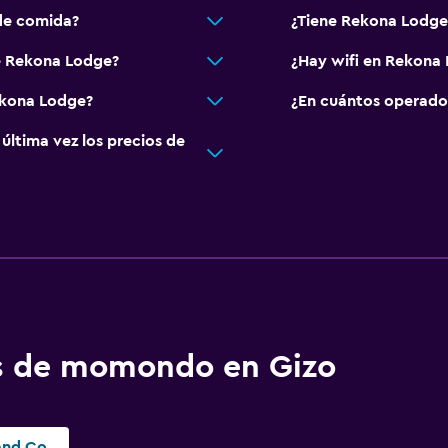
de comida?
¿Tiene Rekona Lodge 
de Rekona Lodge?
¿Hay wifi en Rekona
ekona Lodge?
¿En cuántos operado
ltima vez los precios de
os de momondo en Gizo
Imagination Island Coral Reef Resort