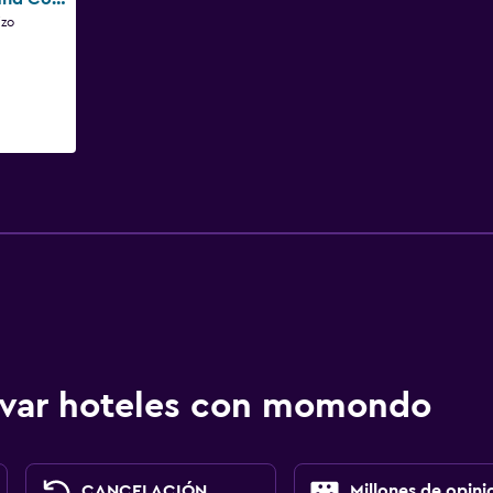
izo
ervar hoteles con momondo
CANCELACIÓN
Millones de opini