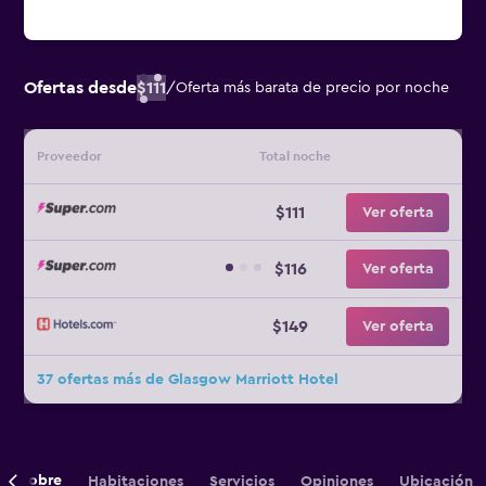
Ofertas desde
$111
/
Oferta más barata de precio por noche
Proveedor
Total noche
$111
Ver oferta
$116
Ver oferta
$149
Ver oferta
37 ofertas más de Glasgow Marriott Hotel
Sobre
Habitaciones
Servicios
Opiniones
Ubicación