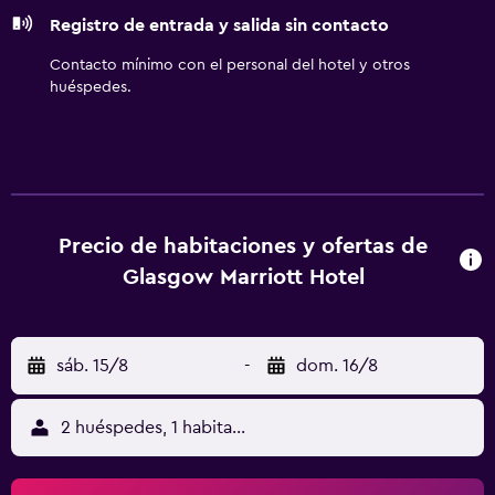
ofrece servicio de limpieza todos los días y es posible
Registro de entrada y salida sin contacto
solicitar cambio de sábanas. Se ofrece servicio de limpieza
a petición. Los servicios de ocio y esparcimiento en este
Contacto mínimo con el personal del hotel y otros
hotel incluyen una piscina cubierta, sauna y gimnasio. No
huéspedes.
se permite la entrada a la piscina de niños menores de 18
años sin la supervisión de un adulto.
Precio de habitaciones y ofertas de
Glasgow Marriott Hotel
sáb. 15/8
-
dom. 16/8
2 huéspedes, 1 habitación