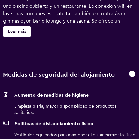
una piscina cubierta y un restaurante. La conexión wifi en
las zonas comunes es gratuita. También encontrarás un
gimnasio, un bar o lounge y una sauna. Se ofrece un
servicio de limpieza a petición. Glasgow Marriott Hotel
Leer más
ofrece 302 alojamientos con aire acondicionado, caja
fuerte y cafetera y tetera. Las camas tienen colchones con
una capa de acolchado adicional y están vestidas con
edredón de plumas y ropa de cama de alta calidad. Se
ofrece una televisión LED de 49 pulgadas con canales por
satélite de suscripción. Los baños están equipados con
Medidas de seguridad del alojamiento
ducha y bañera combinadas con bañera profunda,
artículos de higiene personal de diseño, artículos de
Aumento de medidas de higiene
higiene personal gratuitos y secador de pelo. Los
huéspedes pueden navegar por la web gracias a nuestro
Limpieza diaria, mayor disponibilidad de productos
acceso a Internet wifi gratis (velocidad: 25 Mbps o más).
sanitarios.
Los servicios para las personas de negocios incluyen
Políticas de distanciamiento físico
escritorio y teléfono. Las habitaciones también incluyen
tabla de planchar con plancha y cortinas opacas. Se
Vestíbulos equipados para mantener el distanciamiento físico