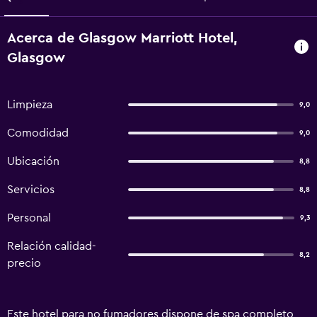
Acerca de Glasgow Marriott Hotel,
Glasgow
Limpieza
9,0
Comodidad
9,0
Ubicación
8,8
Servicios
8,8
Personal
9,3
Relación calidad-
8,2
precio
Este hotel para no fumadores dispone de spa completo,