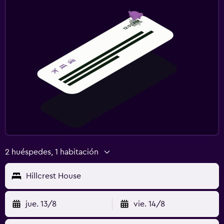
2 huéspedes, 1 habitación
Hillcrest House
jue. 13/8
vie. 14/8