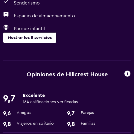
Senderismo
Espacio de almacenamiento
Parque infantil
Mostrar los 5 servicios
Accesibilidad y adecuación
Áreas designadas para fumadores
Opiniones de Hillcrest House
Baño
Secador de pelo
Excelente
9,7
164 calificaciones verificadas
Actividades
9,6
9,7
Amigos
Parejas
Senderismo
9,8
9,8
Viajeros en solitario
Familias
General