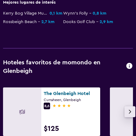
Mejores lugares de interés
Kerry Bog Village Museum
0,1 km
Wynn's Folly
0,8 km
Rossbeigh Beach
2,7 km
Dooks Golf Club
2,9 km
Hoteles favoritos de momondo en
Glenbeigh
The Glenbeigh Hotel
Curraheen, Glenbeigh
4 estrellas
8,6
$125