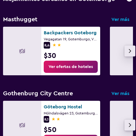
Masthugget
Ver más
Backpackers Goteborg
Vegagatan 19, Gotemburgo, Västra Götaland
2 estrellas
8,4
$30
Ver ofertas de hoteles
Gothenburg City Centre
Ver más
Göteborg Hostel
Mölndalsvägen 23, Gotemburgo, Västra Götaland
2 estrellas
8,1
$50