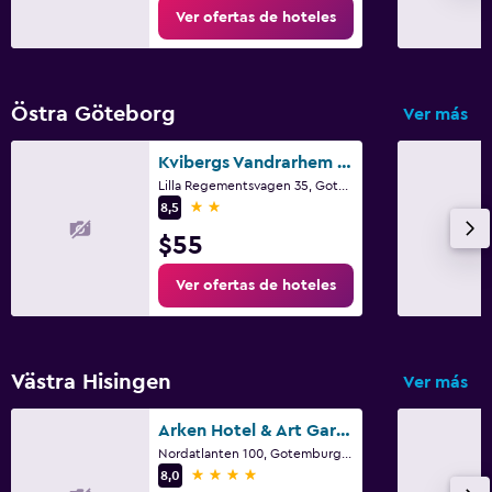
Ver ofertas de hoteles
Östra Göteborg
Ver más
Kvibergs Vandrarhem - Hostel
Lilla Regementsvagen 35, Gotemburgo, Västra Götaland
2 estrellas
8,5
$55
Ver ofertas de hoteles
Västra Hisingen
Ver más
Arken Hotel & Art Garden Spa
Nordatlanten 100, Gotemburgo, Västra Götaland
4 estrellas
8,0