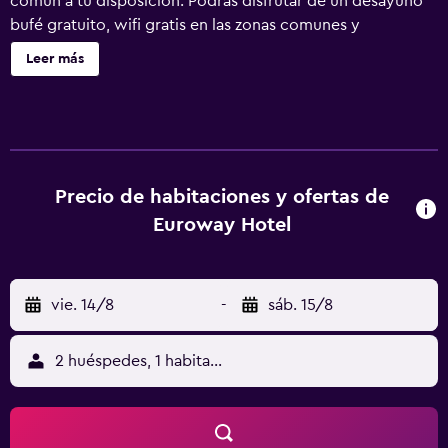
común a tu disposición. Podrás disfrutar de un desayuno
bufé gratuito, wifi gratis en las zonas comunes y
aparcamiento gratuito. Otras instalaciones incluyen cajero
Leer más
o servicios bancarios. Se ofrece servicio de cambio de
toallas a petición. Euroway Hotel M&M AB ofrece 40
alojamientos con artículos de higiene personal gratuitos y
ventilador portátil. Se ofrece una televisión de pantalla
plana de 32 pulgadas con canales digitales. Los baños
están equipados con ducha. Este hotel en Hisings Backa
Precio de habitaciones y ofertas de
ofrece acceso a Internet wifi gratis con una velocidad de
Euroway Hotel
50 Mbps o más. Es posible solicitar juegos de cama
hipoalergénicos y cambio de toallas. Se ofrece servicio de
limpieza todos los días.
vie. 14/8
-
sáb. 15/8
2 huéspedes, 1 habitación