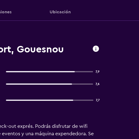
iones
Ubicación
ort, Gouesnou
7,9
7,6
7,7
k-out exprés. Podrás disfrutar de wifi
 de eventos y una máquina expendedora. Se