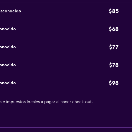
$85
esconocido
$68
conocido
$77
conocido
$78
conocido
$98
conocido
as e impuestos locales a pagar al hacer check-out.