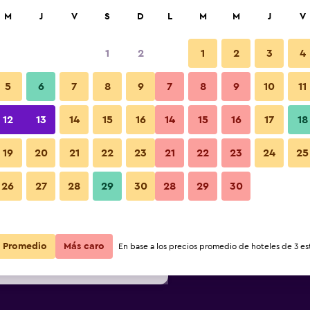
car
M
J
V
S
D
L
M
M
J
V
1
2
1
2
3
4
s barata de precio por noche
5
6
7
8
9
7
8
9
10
11
Buffet
r
Total noche
12
13
14
15
16
14
15
16
17
18
$46
Ver oferta
19
20
21
22
23
21
22
23
24
25
Fotos
26
27
28
29
30
28
29
30
$53
Ver oferta
$59
Ver oferta
Promedio
Más caro
En base a los precios promedio de hoteles de 3 est
- Gouesnou Aeroport