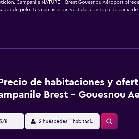
petición. Campanile NATURE - Brest Gouesnou Aéroport ofrece 
ecador de pelo. Las camas están vestidas con ropa de cama de 
 están equipados con ducha y bañera combinadas. Los huésped
s. Los servicios para personas de negocios incluyen escritorio y
e toallas. Se ofrece servicio de limpieza a petición.
Precio de habitaciones y ofer
ampanile Brest - Gouesnou Ae
13/8
2 huéspedes, 1 habitación