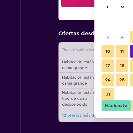
Bus
L
M
$46
Ofertas desde
/
Oferta má
3
4
Tipo de habitación
Proveedo
10
11
Habitación estándar, 1
17
18
cama grande
Habitación estándar, 1
24
25
cama grande
Habitación estándar,
31
tipo de cama
desconocido
Más barato
12 ofertas más de Campanile Brest 