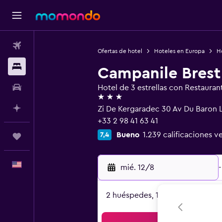
Vuelos
Ofertas de hotel
Hoteles en Europa
Ho
Alojamientos
Campanile Brest
Autos
Hotel de 3 estrellas con Restauran
3 estrellas
Planifica con IA
Zi De Kergaradec 30 Av Du Baron 
+33 2 98 41 63 41
Bueno
1.239 calificaciones ve
7,4
Trips
Español
mié. 12/8
-
2 huéspedes, 1 habitación