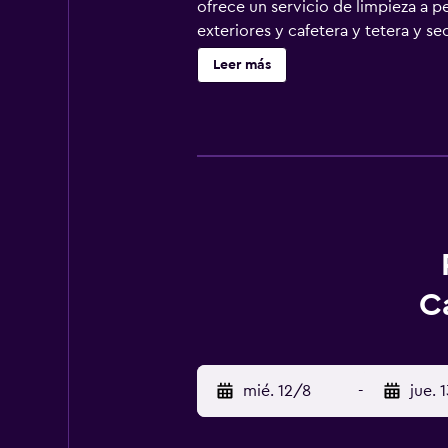
ofrece un servicio de limpieza a 
exteriores y cafetera y tetera y s
con canales digitales. Los baños
Leer más
nuestro acceso a Internet wifi grati
de planchar con plancha y cambio d
C
mié. 12/8
-
jue. 