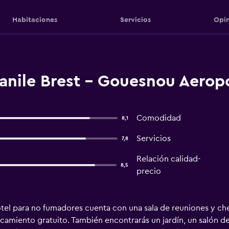
Habitaciones
Servicios
Opin
nile Brest - Gouesnou Aerop
Comodidad
8,1
Servicios
7,8
Relación calidad-
8,5
precio
tel para no fumadores cuenta con una sala de reuniones y chec
rcamiento gratuito. También encontrarás un jardín, un salón