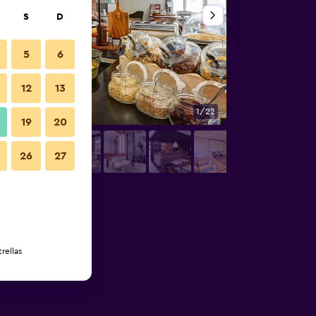
S
D
5
6
12
13
1/22
Buffet
19
20
26
27
rellas