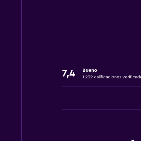
Unidad ubicada en la planta baja
Unidad accesible para personas en 
Mascotas permitidas bajo consulta
Accesibilidad
Ducha adaptada para silla de rued
Silla para ducha
Estacionamiento accesible
Bueno
Para no fumadores
7,4
1.239 calificaciones verificad
Lavabo bajo
Fregadero bajo
Almohada sin plumas
Inodoro con barras de apoyo
Plantas superiores accesibles por 
Comedor