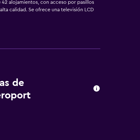
42 alojamientos, con acceso por pasillos
alta calidad. Se ofrece una televisión LCD
es pueden navegar por la web gracias a
 sillas de oficina. Es posible solicitar tabla
tas de
roport